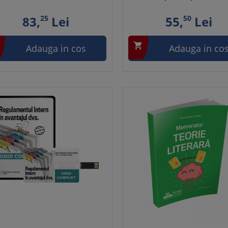
83,
25
Lei
55,
50
Lei

Adauga in cos
Adauga in co