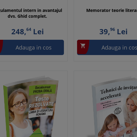
ulamentul intern in avantajul
Memorator teorie litera
dvs. Ghid complet.
248,
64
Lei
39,
96
Lei

Adauga in cos
Adauga in co