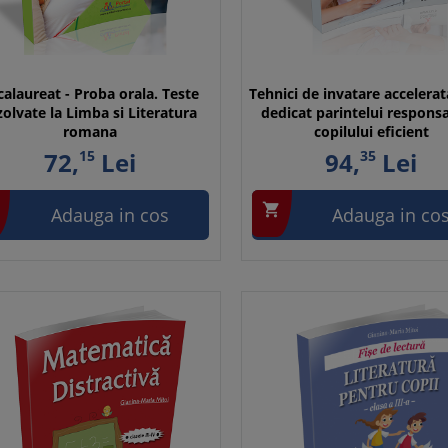
calaureat - Proba orala. Teste
Tehnici de invatare accelerat
zolvate la Limba si Literatura
dedicat parintelui responsa
romana
copilului eficient
72,
15
Lei
94,
35
Lei

Adauga in cos
Adauga in co