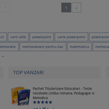

1
2
cii
carti utile
powerpoint
carte powerpoint
powerpoint
emorator
memoratoare pentru bac
matematica
memorat
arrow_drop_down
TOP VANZARI
Pachet Titularizare Educatori - Teste
rezolvate Limba romana, Pedagogie si
Metodica
34