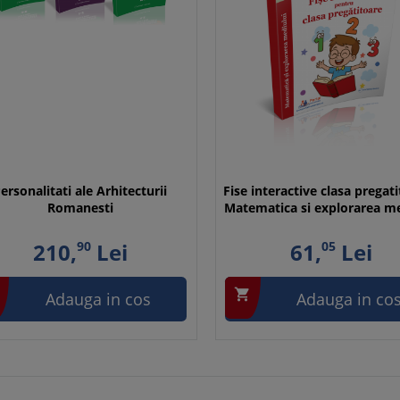
ersonalitati ale Arhitecturii
Fise interactive clasa pregati
Romanesti
Matematica si explorarea me
210,
90
Lei
61,
05
Lei

Adauga in cos
Adauga in co