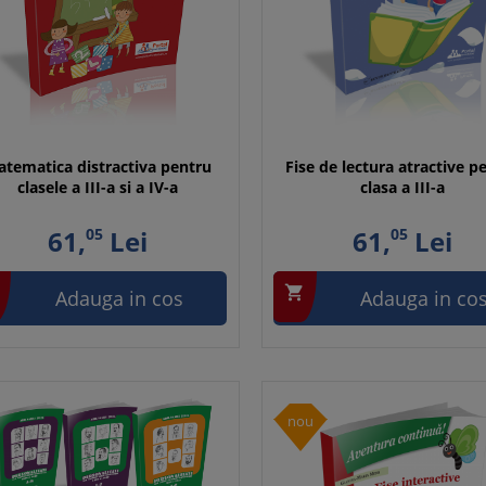
tematica distractiva pentru
Fise de lectura atractive p
clasele a III-a si a IV-a
clasa a III-a
61,
05
Lei
61,
05
Lei

Adauga in cos
Adauga in co
nou