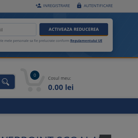


INREGISTRARE
AUTENTIFICARE
ACTIVEAZA REDUCEREA
ele mele personale sa fie prelucrate conform
Regulamentului UE
0
Cosul meu:
0.00 lei
unca