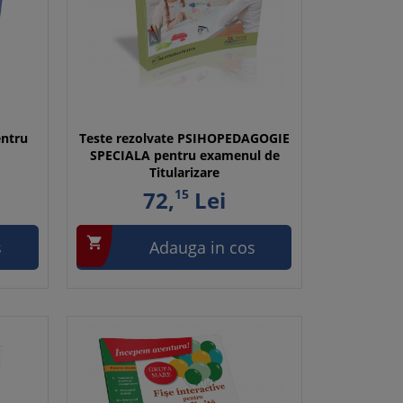
entru
Teste rezolvate PSIHOPEDAGOGIE
SPECIALA pentru examenul de
Titularizare
72,
15
Lei

s
Adauga in cos