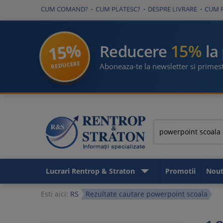
CUM COMAND?
CUM PLATESC?
DESPRE LIVRARE
CUM 
15%
15%
Reducere
la
REDUCERE
Aboneaza-te la newsletter si primest
Lucrari Rentrop & Straton
Promotii
Nout
Esti aici:
RS
Rezultate cautare powerpoint scoala