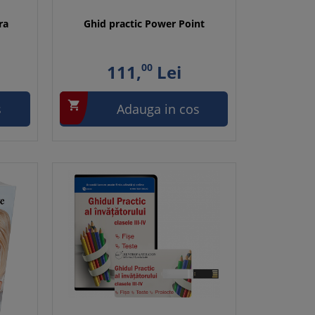
ra
Ghid practic Power Point
111,
00
Lei

s
Adauga in cos