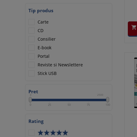
Tip produs
Carte

CD
Consilier
E-book
Portal
Reviste si Newslettere
Stick USB
Pret
0
2500
0
25
50
75
100
Rating