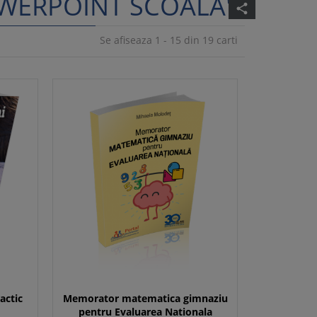
OWERPOINT SCOALA"
share
Se afiseaza 1 - 15 din 19 carti
actic
Memorator matematica gimnaziu
pentru Evaluarea Nationala