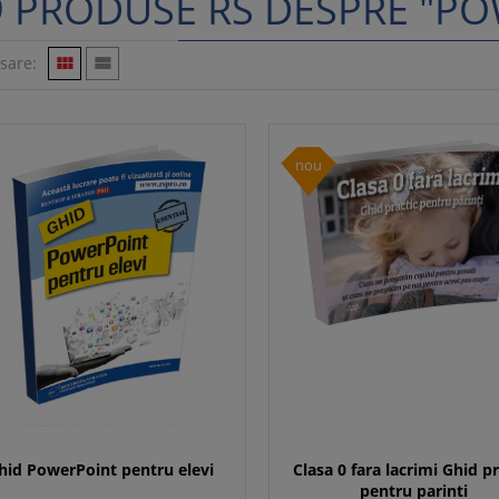
9 PRODUSE RS DESPRE "P
isare:


nou
hid PowerPoint pentru elevi
Clasa 0 fara lacrimi Ghid pr
pentru parinti