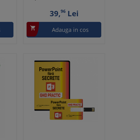
39,
96
Lei

s
Adauga in cos