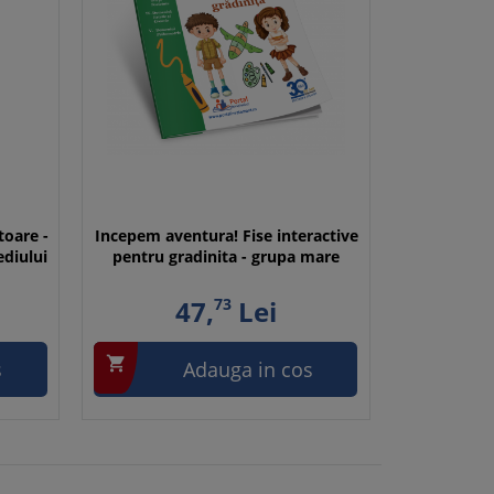
toare -
Incepem aventura! Fise interactive
diului
pentru gradinita - grupa mare
47,
73
Lei

s
Adauga in cos