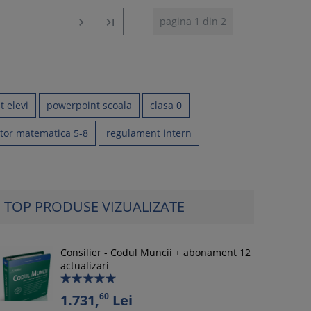
pagina 1 din 2


 elevi
powerpoint scoala
clasa 0
or matematica 5-8
regulament intern
TOP PRODUSE VIZUALIZATE
Consilier - Codul Muncii + abonament 12
actualizari
60
1.731,
Lei