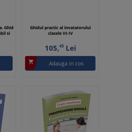
a. Ghid
Ghidul practic al invatatorului
bil si
clasele III-IV
105,
45
Lei

s
Adauga in cos