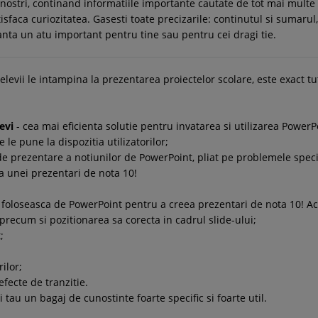
nostri, continand informatiile importante cautate de tot mai multe p
tisfaca curiozitatea. Gasesti toate precizarile: continutul si sumarul,
ranta un atu important pentru tine sau pentru cei dragi tie.
levii le intampina la prezentarea proiectelor scolare, este exact tu
evi
- cea mai eficienta solutie pentru invatarea si utilizarea PowerPoi
 le pune la dispozitia utilizatorilor;
de prezentare a notiunilor de PowerPoint, pliat pe problemele speci
ea unei prezentari de nota 10!
foloseasca de PowerPoint pentru a creea prezentari de nota 10! Acest
 precum si pozitionarea sa corecta in cadrul slide-ului;
;
ilor;
efecte de tranzitie.
 tau un bagaj de cunostinte foarte specific si foarte util.