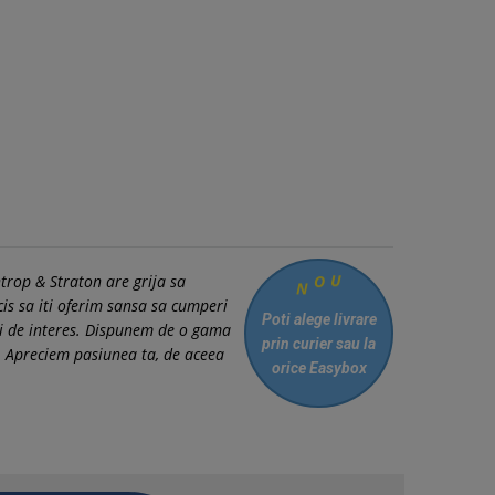
ntrop & Straton are grija sa
U
O
N
cis sa iti oferim sansa sa cumperi
Poti alege livrare
tii de interes. Dispunem de o gama
prin curier
sau la
i. Apreciem pasiunea ta, de aceea
orice Easybox