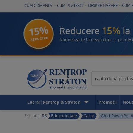
CUM COMAND?
CUM PLATESC?
DESPRE LIVRARE
CUM 
15%
15%
Reducere
la
REDUCERE
Aboneaza-te la newsletter si primest
Lucrari Rentrop & Straton
Promotii
Nout
Esti aici:
RS
Educationale
Carte
Ghid PowerPoint