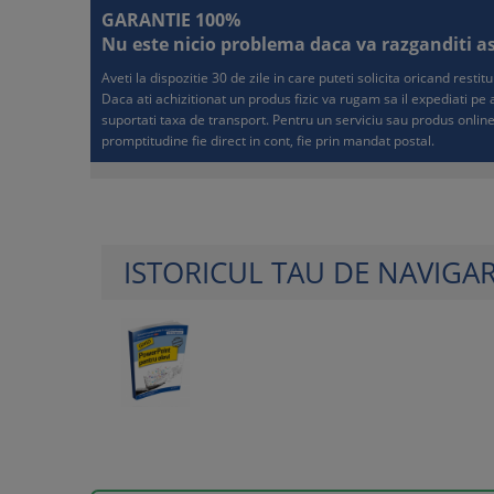
GARANTIE 100%
Nu este nicio problema daca va razganditi asup
Aveti la dispozitie 30 de zile in care puteti solicita oricand resti
Daca ati achizitionat un produs fizic va rugam sa il expediati p
suportati taxa de transport. Pentru un serviciu sau produs online
promptitudine fie direct in cont, fie prin mandat postal.
ISTORICUL TAU DE NAVIGA