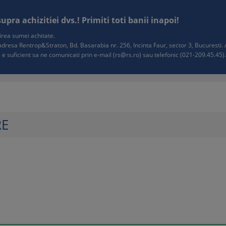
ra achizitiei dvs.! Primiti toti banii inapoi!
tuirea sumei achitate.
e adresa Rentrop&Straton, Bd. Basarabia nr. 256, Incinta Faur, sector 3, Bucurest
 e suficient sa ne comunicati prin e-mail (
rs@rs.ro
) sau telefonic (021-209.45.45). 
RE