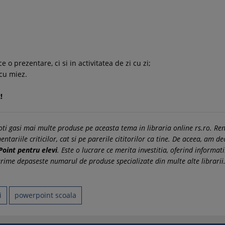
 o prezentare, ci si in activitatea de zi cu zi;
 cu miez.
!
poti gasi mai multe produse pe aceasta tema in libraria online rs.ro. Re
ariile criticilor, cat si pe parerile cititorilor ca tine. De aceea, am de
oint pentru elevi
. Este o lucrare ce merita investitia, oferind informa
arime depaseste numarul de produse specializate din multe alte librari
i
powerpoint scoala