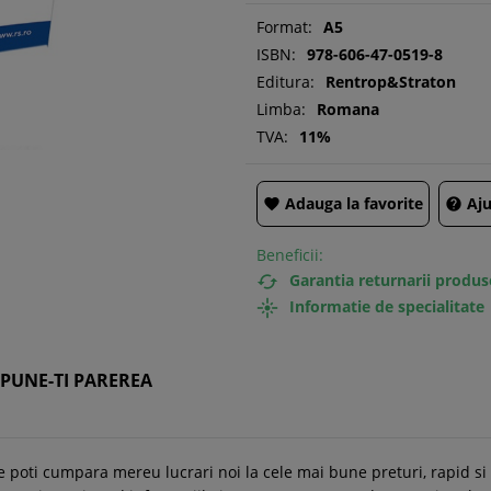
Format:
A5
ISBN:
978-606-47-0519-8
Editura:
Rentrop&Straton
Limba:
Romana
TVA:
11%
Adauga la favorite
Aju


Beneficii:
Garantia returnarii produs

Informatie de specialitate

SPUNE-TI PAREREA
e poti cumpara mereu lucrari noi la cele mai bune preturi, rapid s