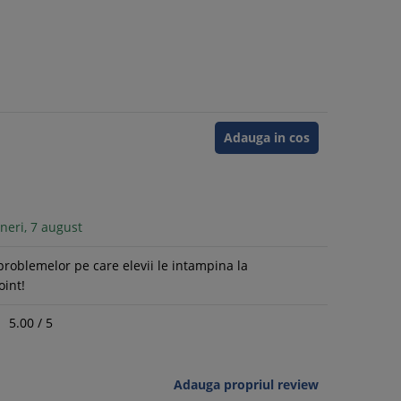
Adauga in cos
neri, 7 august
problemelor pe care elevii le intampina la
oint!
5.00
/
5
Adauga propriul review