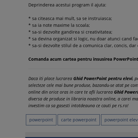
Deprinderea acestui program il ajuta:
* sa citeasca mai mult, sa se instruiasca;
* sa ia note maxime la scoala;
* sa-si dezvolte gandirea si creativitatea;
* sa devina organizat si logic, nu doar atunci cand face
* sa-si dezvolte stilul de a comunica clar, concis, dar
Comanda acum cartea pentru insusirea PowerPoint
Daca iti place lucrarea
Ghid PowerPoint pentru elevi
, 
selecteze cele mai bune produse, bazandu-se atat pe coment
online din orice oras in care te afli lucrarea
Ghid PowerP
diversa de produse in libraria noastra online, a carei m
investim ca sa gasesti intotdeauna ce cauti pe rs.ro!
powerpoint
carte powerpoint
powerpoint elev