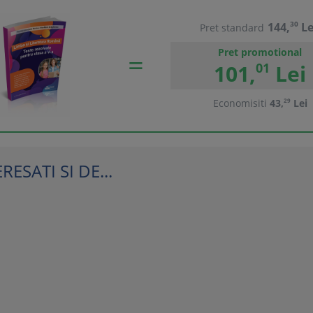
144,
30
Le
Pret standard
Pret promotional
101,
01
Lei
Economisiti
43,
29
Lei
ESATI SI DE...