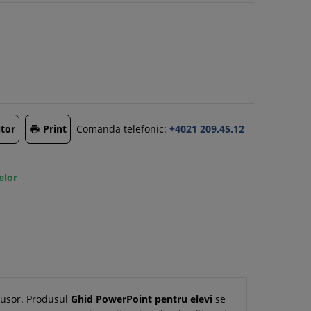
tor
Print
Comanda telefonic:
+4021 209.45.12

elor
i usor. Produsul
Ghid PowerPoint pentru elevi
se