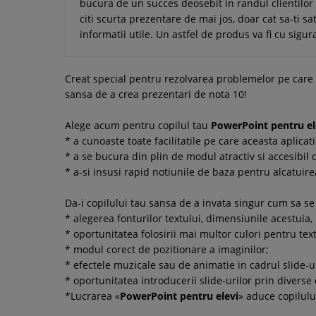
bucura de un succes deosebit in randul clientilor 
citi scurta prezentare de mai jos, doar cat sa-ti sa
informatii utile. Un astfel de produs va fi cu sigu
Creat special pentru rezolvarea problemelor pe care e
sansa de a crea prezentari de nota 10!
Alege acum pentru copilul tau
PowerPoint pentru el
* a cunoaste toate facilitatile pe care aceasta aplicatie
* a se bucura din plin de modul atractiv si accesibil 
* a-si insusi rapid notiunile de baza pentru alcatuir
Da-i copilului tau sansa de a invata singur cum sa se 
* alegerea fonturilor textului, dimensiunile acestuia,
* oportunitatea folosirii mai multor culori pentru text
* modul corect de pozitionare a imaginilor;
* efectele muzicale sau de animatie in cadrul slide-ur
* oportunitatea introducerii slide-urilor prin diverse 
*Lucrarea «
PowerPoint pentru elevi
» aduce copilului