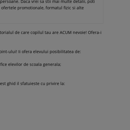
ersoane. Daca vrei sa stii mai multe detalii, poti
 ofertele promotionale, formatul fizic si alte
torialul de care copilul tau are ACUM nevoie! Ofera-i
nt-ului! Ii ofera elevului posibilitatea de:
fice elevilor de scoala generala;
 ghid il sfatuieste cu privire la: