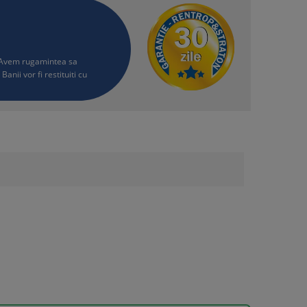
i. Avem rugamintea sa
Banii vor fi restituiti cu