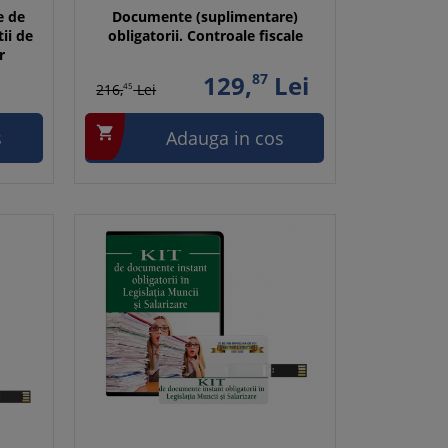
e de
Documente (suplimentare)
tii de
obligatorii. Controale fiscale
r
129,
87
Lei
216,
45
Lei

s
Adauga in cos