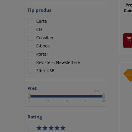
Pro
Tip produs
Caie
Carte
CD
Consilier

E-book
Portal
Reviste si Newslettere
Stick USB
-2
Pret
0
2500
0
25
50
75
100
Rating