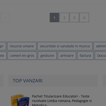

1
2
3
4
pr
resurse umane
securitate si sanatate in munca
admini
nte
comert en-gros
gestiune
arhivare
factura
Docu
TOP VANZARI
Pachet Titularizare Educatori - Teste
rezolvate Limba romana, Pedagogie si
Metodica