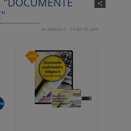
E "DOCUMENTE
share
"
Se afiseaza 1 - 15 din 55 carti
-40%