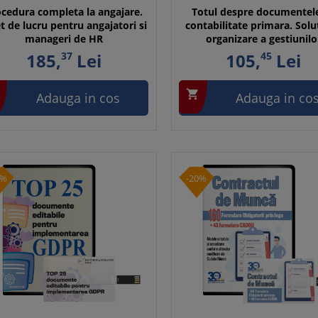
cedura completa la angajare.
Totul despre documentel
t de lucru pentru angajatori si
contabilitate primara. Solu
manageri de HR
organizare a gestiunilo
185,
37
Lei
105,
45
Lei

Adauga in cos
Adauga in co
5%
-20%