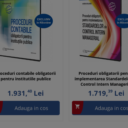
oceduri contabile obligatorii
Proceduri obligatorii pen
pentru institutiile publice
implementarea Standardel
Control Intern Manageri
1.931,
40
Lei
1.719,
39
Lei

Adauga in cos
Adauga in co