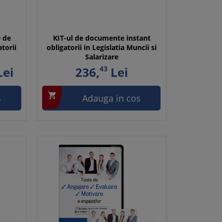
0 de
KIT-ul de documente instant
torii
obligatorii in Legislatia Muncii si
Salarizare
ei
236,
43
Lei

s
Adauga in cos