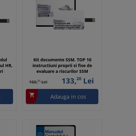
idul
Kit documente SSM. TOP 10
ul HR,
instructiuni proprii si fise de
ri
evaluare a riscurilor SSM
133,
20
Lei
166,
50
Lei

s
Adauga in cos