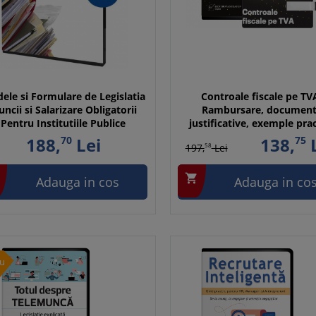
ele si Formulare de Legislatia
Controale fiscale pe TV
ncii si Salarizare Obligatorii
Rambursare, documen
Pentru Institutiile Publice
justificative, exemple pra
188,
70
Lei
138,
75
L
197,
58
Lei

Adauga in cos
Adauga in co
u