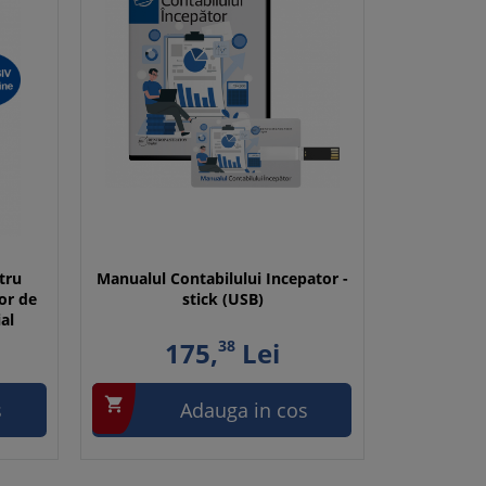
tru
Manualul Contabilului Incepator -
or de
stick (USB)
al
175,
38
Lei

s
Adauga in cos