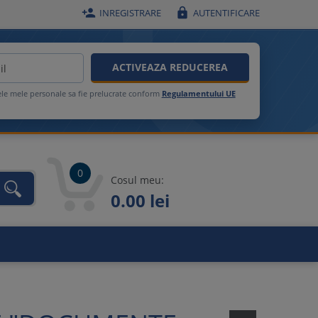


INREGISTRARE
AUTENTIFICARE
ACTIVEAZA REDUCEREA
ele mele personale sa fie prelucrate conform
Regulamentului UE
0
Cosul meu:
0.00 lei
unca