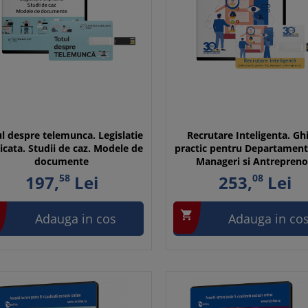
l despre telemunca. Legislatie
Recrutare Inteligenta. Gh
icata. Studii de caz. Modele de
practic pentru Departament
documente
Manageri si Antrepreno
197,
58
Lei
253,
08
Lei

Adauga in cos
Adauga in co