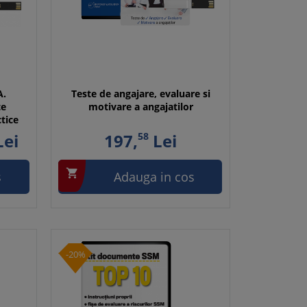
A.
Teste de angajare, evaluare si
te
motivare a angajatilor
ctice
ei
197,
58
Lei

s
Adauga in cos
-20%