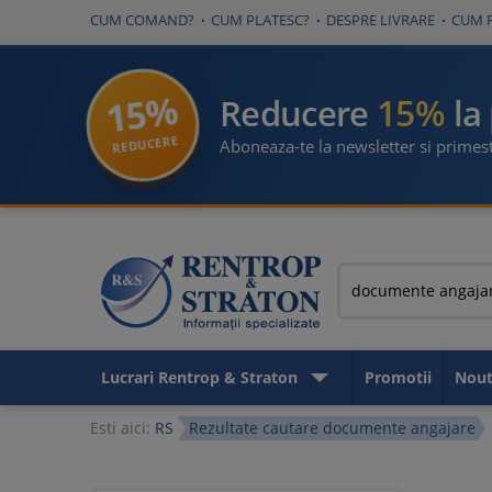
CUM COMAND?
CUM PLATESC?
DESPRE LIVRARE
CUM 
15%
15%
Reducere
la
REDUCERE
Aboneaza-te la newsletter si primest
Lucrari Rentrop & Straton
Promotii
Nout
Esti aici:
RS
Rezultate cautare documente angajare