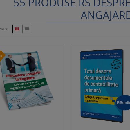
55 PRODUSE RS DESPR
ANGAJARE
isare:


u