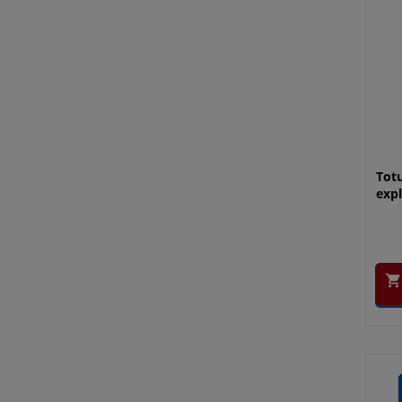
Totu
expl
