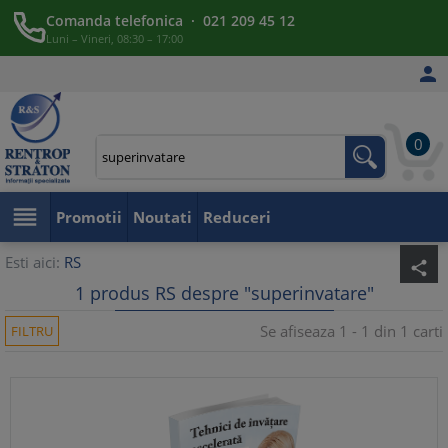
Comanda telefonica · 021 209 45 12
Luni – Vineri, 08:30 – 17:00

0

Promotii
Noutati
Reduceri
Esti aici:
RS
share
1 produs RS despre "superinvatare"
Se afiseaza 1 - 1 din 1 carti
FILTRU