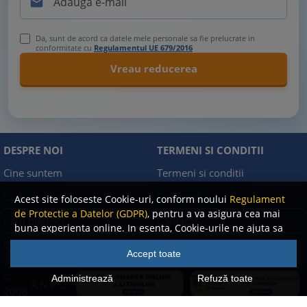

Da, sunt de acord ca datele mele personale sa fie prelucrate in
conformitate cu
Regulamentul UE 679/2016
DESPRE NOI
TERMENI SI CONDITII
Cine suntem
Termeni si conditii
Cum comand?
Facebook
Acest site foloseste Cookie-uri, conform noului
Regulament
de Protectie a Datelor (GDPR)
, pentru a va asigura cea mai
Cum platesc?
Contact
buna experienta online. In esenta, Cookie-urile ne ajuta sa
imbunatatim continutul de pe site, oferindu-va dvs.,
Cum returnez
Politica de confidentialitate
Accept toate
cititorul, o experienta online personalizata si mult mai
rapida. Ele sunt folosite doar de site-ul nostru si partenerii
©
Administrează
Refuză toate
A.N.P.C.
nostri de incredere. Click
AICI
pentru detalii despre politica
2008
de Cookie-uri.
-