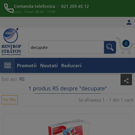
Comanda telefonica · 021 209 45 12
Luni – Vineri, 08:30 – 17:00

0

Promotii
Noutati
Reduceri
Esti aici:
RS
share
1 produs RS despre "decupate"
Se afiseaza 1 - 1 din 1 carti
FILTRU