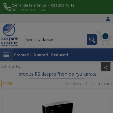
Comanda telefonica · 021 209 45 12
Luni – Vineri, 08:30 – 17:00

0

Promotii
Noutati
Reduceri
Esti aici:
RS
share
1 produs RS despre "hon do ryu karate"
Se afiseaza 1 - 1 din 1 carti
FILTRU