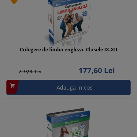
Culegere de limba engleza. Clasele IX-XII
177,
60
Lei
210,
90
Lei

Adauga in cos