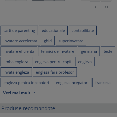


carti de parenting
educationale
contabilitate
invatare accelerata
ghid
superinvatare
invatare eficienta
tehnici de invatare
germana
teste
limba engleza
engleza pentru copii
engleza
invata engleza
engleza fara profesor
engleza pentru incepatori
engleza incepatori
franceza
Vezi mai mult
arrow_drop_down
Produse recomandate