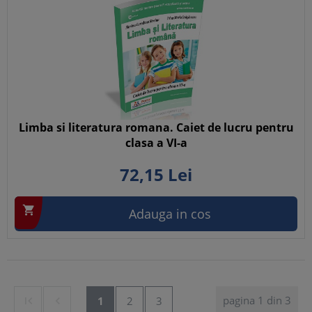
Limba si literatura romana. Caiet de lucru pentru
clasa a VI-a
72,
15
Lei

Adauga in cos
pagina 1 din 3


1
2
3