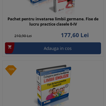
Pachet pentru invatarea limbii germane. Fise de
lucru practice clasele 0-IV
177,
60
Lei
210,
90
Lei

Adauga in cos
-16%