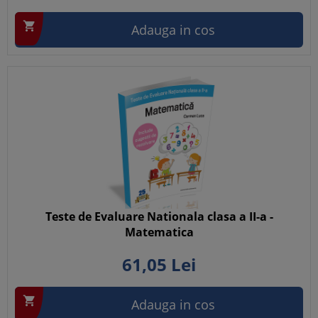

Adauga in cos
Teste de Evaluare Nationala clasa a II-a -
Matematica
61,
05
Lei

Adauga in cos