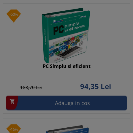
-50%
PC Simplu si eficient
94,
35
Lei
188,
70
Lei

Adauga in cos
-16%