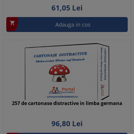
61,
05
Lei

Adauga in cos
257 de cartonase distractive in limba germana
96,
80
Lei