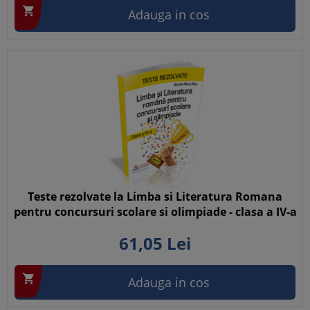

Adauga in cos
Teste rezolvate la Limba si Literatura Romana
pentru concursuri scolare si olimpiade - clasa a IV-a
61,
05
Lei

Adauga in cos