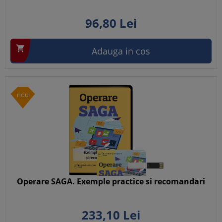
96,
80
Lei

Adauga in cos
nou
Operare SAGA. Exemple practice si recomandari
233,
10
Lei