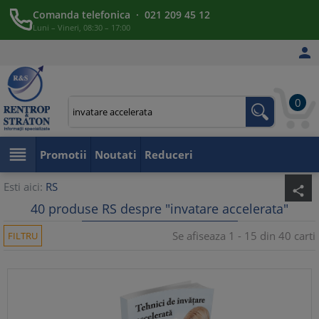
Comanda telefonica · 021 209 45 12
Luni – Vineri, 08:30 – 17:00

0

Promotii
Noutati
Reduceri
Esti aici:
RS
share
40 produse RS despre "invatare accelerata"
Se afiseaza 1 - 15 din 40 carti
FILTRU