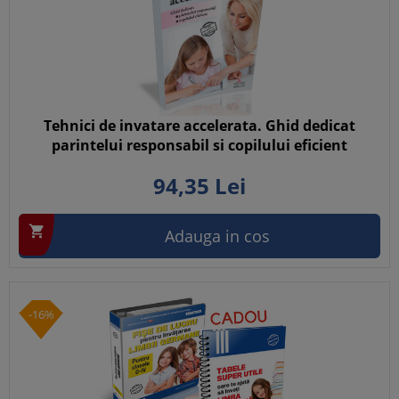
Tehnici de invatare accelerata. Ghid dedicat
parintelui responsabil si copilului eficient
94,
35
Lei

Adauga in cos
-16%