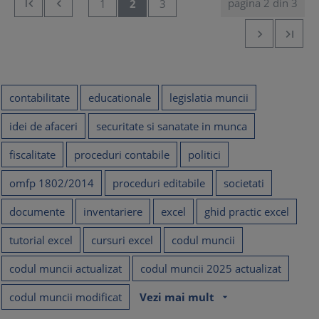
pagina 2 din 3


1
2
3


contabilitate
educationale
legislatia muncii
idei de afaceri
securitate si sanatate in munca
fiscalitate
proceduri contabile
politici
omfp 1802/2014
proceduri editabile
societati
documente
inventariere
excel
ghid practic excel
tutorial excel
cursuri excel
codul muncii
codul muncii actualizat
codul muncii 2025 actualizat
codul muncii modificat
Vezi mai mult
arrow_drop_down