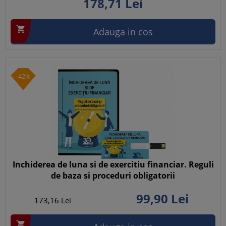
178,
71
Lei

Adauga in cos
-42%
Inchiderea de luna si de exercitiu financiar. Reguli
de baza si proceduri obligatorii
99,
90
Lei
173,
16
Lei
