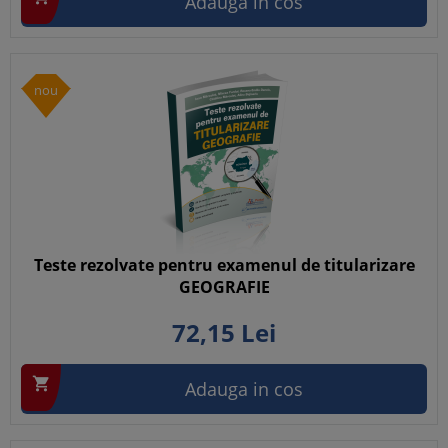
Adauga in cos
nou
Teste rezolvate pentru examenul de titularizare
GEOGRAFIE
72,
15
Lei

Adauga in cos