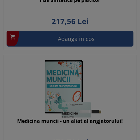
Fisa sintetica pe platitor
217,
56
Lei

Adauga in cos
Medicina muncii - un aliat al angjatorului!