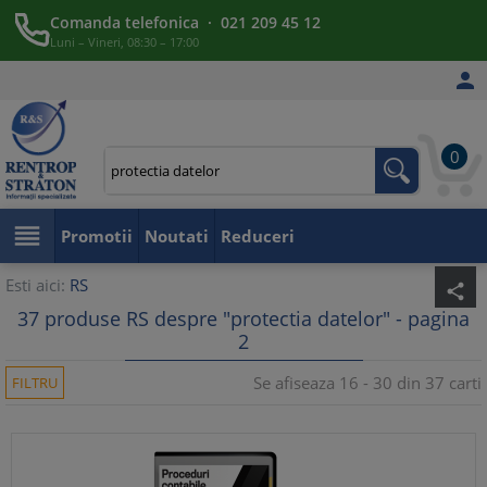
Comanda telefonica · 021 209 45 12
Luni – Vineri, 08:30 – 17:00

0

Promotii
Noutati
Reduceri
Esti aici:
RS
share
37 produse RS despre "protectia datelor" - pagina
2
Se afiseaza 16 - 30 din 37 carti
FILTRU