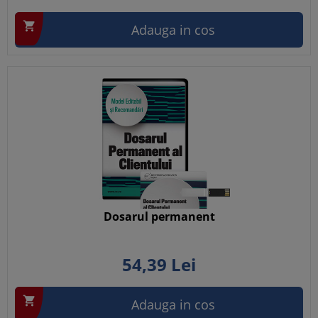

Adauga in cos
Dosarul permanent
54,
39
Lei

Adauga in cos