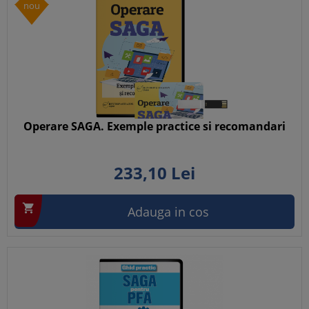
nou
Operare SAGA. Exemple practice si recomandari
233,
10
Lei

Adauga in cos