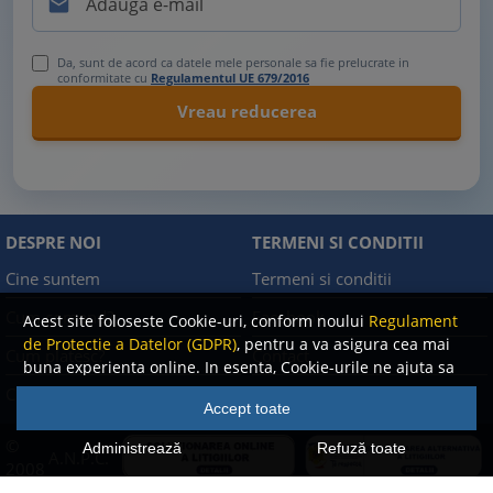

Da, sunt de acord ca datele mele personale sa fie prelucrate in
conformitate cu
Regulamentul UE 679/2016
DESPRE NOI
TERMENI SI CONDITII
Cine suntem
Termeni si conditii
Cum comand?
Facebook
Acest site foloseste Cookie-uri, conform noului
Regulament
de Protectie a Datelor (GDPR)
, pentru a va asigura cea mai
Cum platesc?
Contact
buna experienta online. In esenta, Cookie-urile ne ajuta sa
imbunatatim continutul de pe site, oferindu-va dvs.,
Cum returnez
Politica de confidentialitate
Accept toate
cititorul, o experienta online personalizata si mult mai
rapida. Ele sunt folosite doar de site-ul nostru si partenerii
©
Administrează
Refuză toate
A.N.P.C.
nostri de incredere. Click
AICI
pentru detalii despre politica
2008
de Cookie-uri.
-