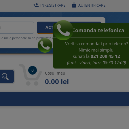


INREGISTRARE
AUTENTIFICARE
ACTIVEAZA REDUCEREA
Comanda telefonica
ele mele personale sa fie prelucrate conform
Regulamentului UE
Vreti sa comandati prin telefon?
Nimic mai simplu:
sunati la
021 209 45 12
(luni - vineri, intre 08:30-17:00)
0
Cosul meu:
0.00 lei
unca