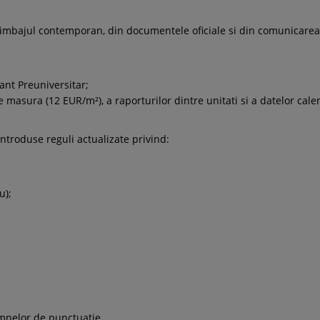
imbajul contemporan, din documentele oficiale si din comunicarea
ant Preuniversitar;
e masura (12 EUR/m²), a raporturilor dintre unitati si a datelor cale
 introduse reguli actualizate privind:
u);
mnelor de punctuatie.