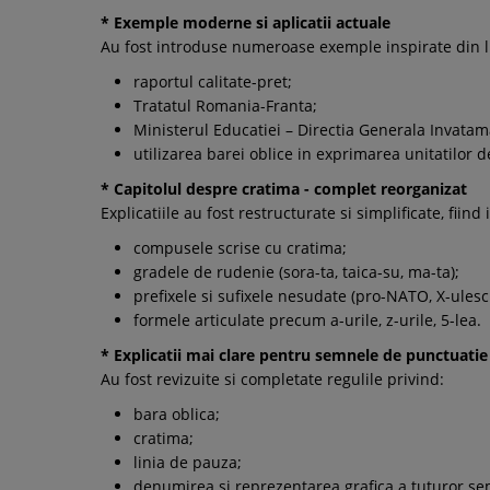
* Exemple moderne si aplicatii actuale
Au fost introduse numeroase exemple inspirate din l
raportul calitate-pret;
Tratatul Romania-Franta;
Ministerul Educatiei – Directia Generala Invatam
utilizarea barei oblice in exprimarea unitatilor d
* Capitolul despre cratima - complet reorganizat
Explicatiile au fost restructurate si simplificate, fiind
compusele scrise cu cratima;
gradele de rudenie (sora-ta, taica-su, ma-ta);
prefixele si sufixele nesudate (pro-NATO, X-ulesc
formele articulate precum a-urile, z-urile, 5-lea.
* Explicatii mai clare pentru semnele de punctuatie
Au fost revizuite si completate regulile privind:
bara oblica;
cratima;
linia de pauza;
denumirea si reprezentarea grafica a tuturor se