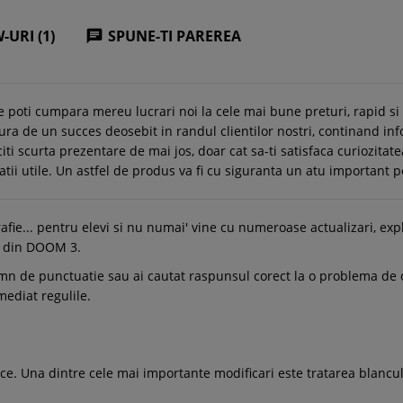
-URI (1)
SPUNE-TI PAREREA

e poti cumpara mereu lucrari noi la cele mai bune preturi, rapid s
ra de un succes deosebit in randul clientilor nostri, continand in
citi scurta prezentare de mai jos, doar cat sa-ti satisfaca curiozitate
matii utile. Un astfel de produs va fi cu siguranta un atu important p
afie... pentru elevi si nu numai' vine cu numeroase actualizari, expli
ce din DOOM 3.
n de punctuatie sau ai cautat raspunsul corect la o problema de orto
mediat regulile.
e. Una dintre cele mai importante modificari este tratarea blancul