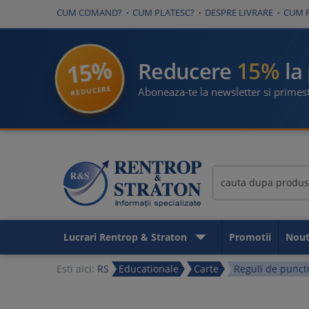
CUM COMAND?
CUM PLATESC?
DESPRE LIVRARE
CUM 
15%
15%
Reducere
la
REDUCERE
Aboneaza-te la newsletter si primest
Lucrari Rentrop & Straton
Promotii
Nout
Esti aici:
RS
Educationale
Carte
Reguli de punctu