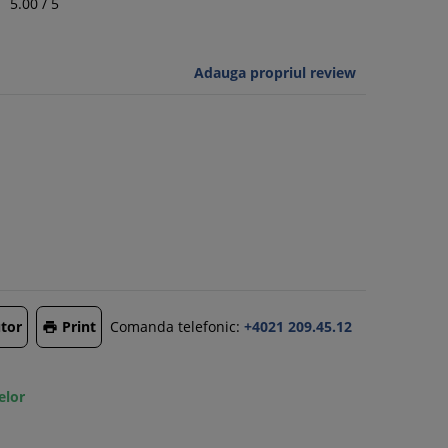
5.00
/
5
Adauga propriul review
tor
Print
Comanda telefonic:
+4021 209.45.12

elor