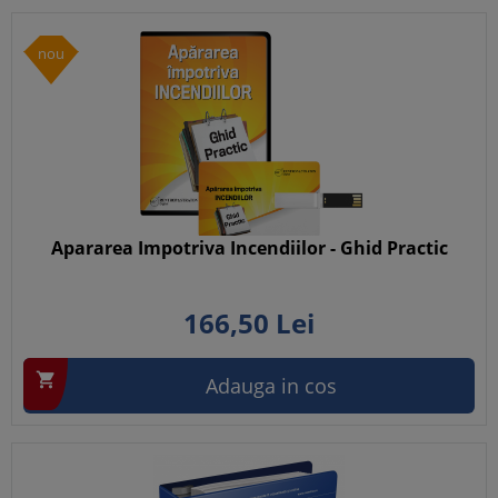
nou
Apararea Impotriva Incendiilor - Ghid Practic
166,
50
Lei

Adauga in cos