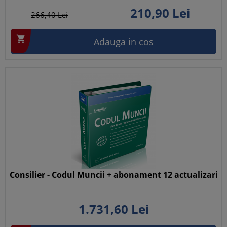
210,
90
Lei
266,
40
Lei

Adauga in cos
Consilier - Codul Muncii + abonament 12 actualizari
1.731,
60
Lei