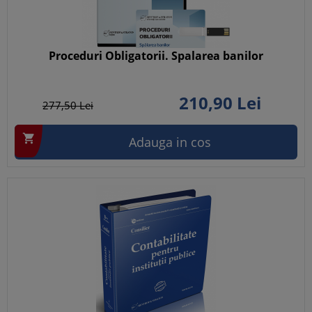
Proceduri Obligatorii. Spalarea banilor
210,
90
Lei
277,
50
Lei

Adauga in cos