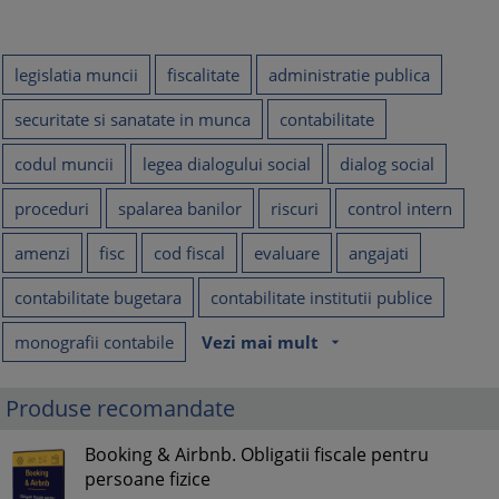
legislatia muncii
fiscalitate
administratie publica
securitate si sanatate in munca
contabilitate
codul muncii
legea dialogului social
dialog social
proceduri
spalarea banilor
riscuri
control intern
amenzi
fisc
cod fiscal
evaluare
angajati
contabilitate bugetara
contabilitate institutii publice
monografii contabile
Vezi mai mult
arrow_drop_down
Produse recomandate
Booking & Airbnb. Obligatii fiscale pentru
persoane fizice