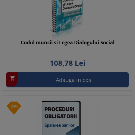
Codul muncii si Legea Dialogului Social
108,
78
Lei

Adauga in cos
-24%