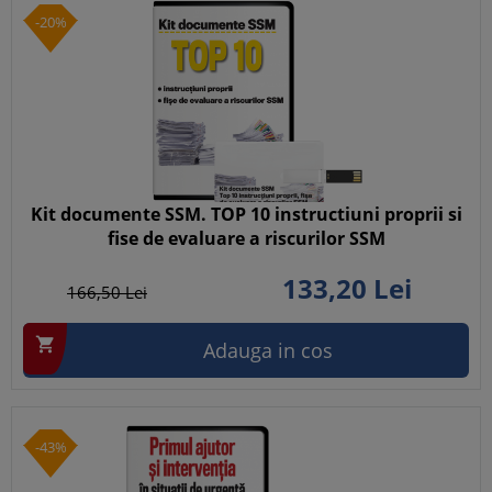
-20%
Kit documente SSM. TOP 10 instructiuni proprii si
fise de evaluare a riscurilor SSM
133,
20
Lei
166,
50
Lei

Adauga in cos
-43%