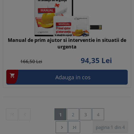
Manual de prim ajutor si interventie in situatii de
urgenta
94,
35
Lei
166,
50
Lei

Adauga in cos


1
2
3
4
pagina 1 din 4

