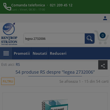
Comanda telefonica · 021 209 45 12
Luni – Vineri, 08:30 – 17:00

0

Promotii
Noutati
Reduceri
Esti aici:
RS
share
54 produse RS despre "legea 2732006"
Se afiseaza 1 - 15 din 54 carti
FILTRU