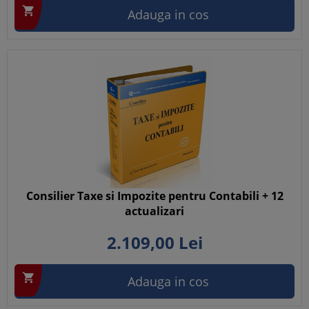

Adauga in cos
Consilier Taxe si Impozite pentru Contabili + 12
actualizari
2.109,
00
Lei

Adauga in cos