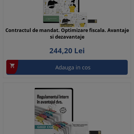
Contractul de mandat. Optimizare fiscala. Avantaje
si dezavantaje
244,
20
Lei

Adauga in cos