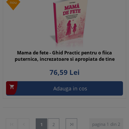
nou
Mama de fete - Ghid Practic pentru o fiica
puternica, increzatoare si apropiata de tine
76,
59
Lei

Adauga in cos
pagina 1 din 2


1
2
