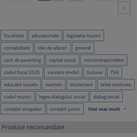

fiscalitate
educationale
legislatia muncii
contabilitate
idei de afaceri
general
carti de parenting
capital social
microintreprindere
codul fiscal 2026
vanzare imobil
fuziune
TVA
educatie sociala
examen
titularizare
teste rezolvate
codul muncii
legea dialogului social
dialog social
contabil incepator
contabil junior
Vezi mai mult
arrow_drop_down
Produse recomandate