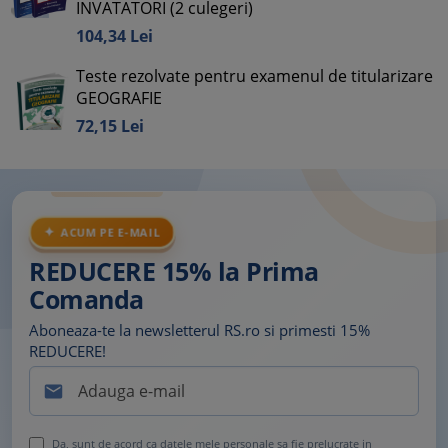
INVATATORI (2 culegeri)
104,
34
Lei
Teste rezolvate pentru examenul de titularizare
GEOGRAFIE
72,
15
Lei
ACUM PE E-MAIL
REDUCERE 15% la Prima
Comanda
Aboneaza-te la newsletterul RS.ro si primesti 15%
REDUCERE!

Da, sunt de acord ca datele mele personale sa fie prelucrate in