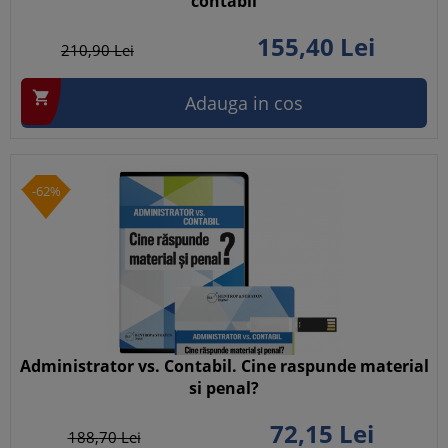
contabil
155,
40
Lei
210,
90
Lei

Adauga in cos
-62%
Administrator vs. Contabil. Cine raspunde material
si penal?
72,
15
Lei
188,
70
Lei