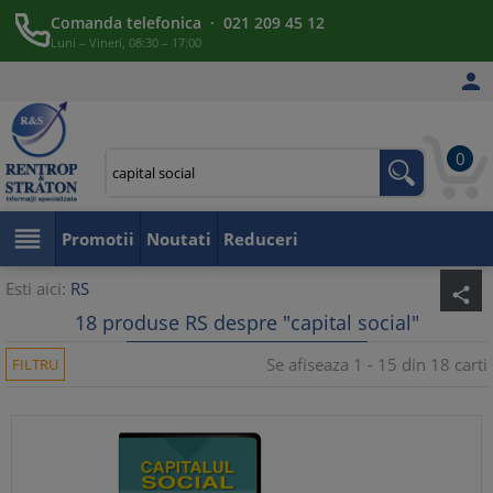
Comanda telefonica · 021 209 45 12
Luni – Vineri, 08:30 – 17:00

0

Promotii
Noutati
Reduceri
Esti aici:
RS
share
18 produse RS despre "capital social"
Se afiseaza 1 - 15 din 18 carti
FILTRU