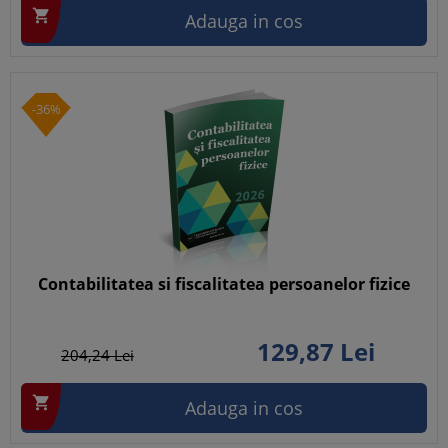

Adauga in cos
-36%
Contabilitatea si fiscalitatea persoanelor fizice
129,
87
Lei
204,
24
Lei

Adauga in cos