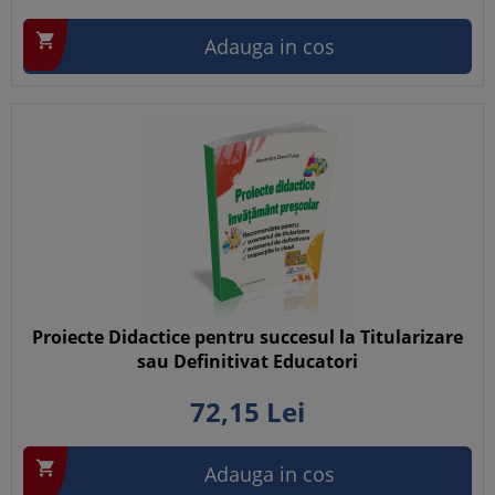

Adauga in cos
Proiecte Didactice pentru succesul la Titularizare
sau Definitivat Educatori
72,
15
Lei

Adauga in cos