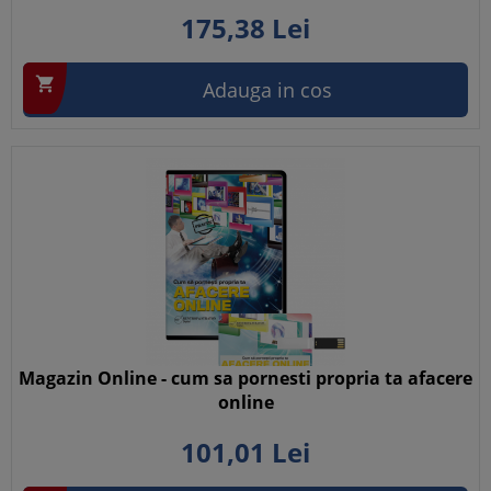
175,
38
Lei

Adauga in cos
Magazin Online - cum sa pornesti propria ta afacere
online
101,
01
Lei