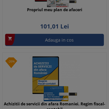
Propriul meu plan de afaceri
101,
01
Lei

Adauga in cos
-26%
Achizitii de servicii din afara Romaniei. Regim fiscal-