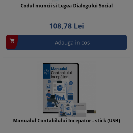
Codul muncii si Legea Dialogului Social
108,
78
Lei

Adauga in cos
Manualul Contabilului Incepator - stick (USB)