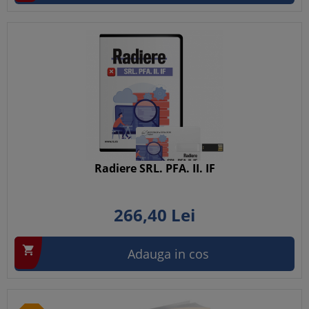
Radiere SRL. PFA. II. IF
266,
40
Lei

Adauga in cos