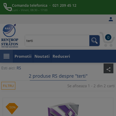
Comanda telefonica · 021 209 45 12
Luni – Vineri, 08:30 – 17:00

0

Promotii
Noutati
Reduceri
Esti aici:
RS
share
2 produse RS despre "terti"
Se afiseaza 1 - 2 din 2 carti
FILTRU
-50%