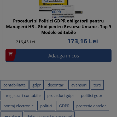
Proceduri si Politici GDPR obligatorii pentru
Managerii HR - Ghid pentru Resurse Umane - Top 9
Modele editabile
173,
16
Lei
216,
45
Lei

Adauga in cos
contabilitate
gdpr
decontari
avansuri
terti
inregistrari contabile
proceduri gdpr
politici gdpr
pontaj electronic
politici
GDPR
protectia datelor
recrutare
date cu caracter personal