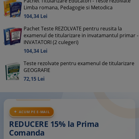
Pachet Titularizare Educatori - Teste rezolvate
Limba romana, Pedagogie si Metodica
104,
34
Lei
Pachet Teste REZOLVATE pentru reusita la
examenul de titularizare in invatamantul primar -
INVATATORI (2 culegeri)
104,
34
Lei
Teste rezolvate pentru examenul de titularizare
GEOGRAFIE
72,
15
Lei
ACUM PE E-MAIL
REDUCERE 15% la Prima
Comanda