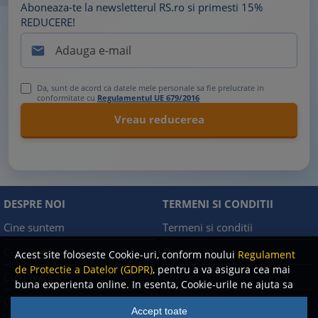
Aboneaza-te la newsletterul RS.ro si primesti 15%
REDUCERE!

Da, sunt de acord ca datele mele personale sa fie prelucrate in
conformitate cu
Regulamentul UE 679/2016
DESPRE NOI
TERMENI SI CONDITII
Cine suntem
Termeni si conditii
Cum comand?
Facebook
Acest site foloseste Cookie-uri, conform noului
Regulament
de Protectie a Datelor (GDPR)
, pentru a va asigura cea mai
Cum platesc?
Contact
buna experienta online. In esenta, Cookie-urile ne ajuta sa
imbunatatim continutul de pe site, oferindu-va dvs.,
Cum returnez
Politica de confidentialitate
Accept toate
cititorul, o experienta online personalizata si mult mai