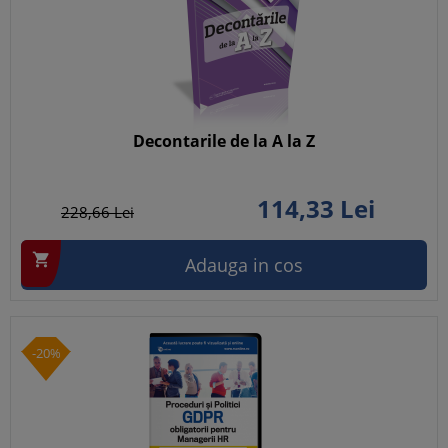
Decontarile de la A la Z
114,
33
Lei
228,
66
Lei

Adauga in cos
-20%