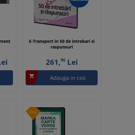
ament
E-Transport in 50 de intrebari si
raspunsuri
ei
261,
96
Lei

s
Adauga in cos
nou