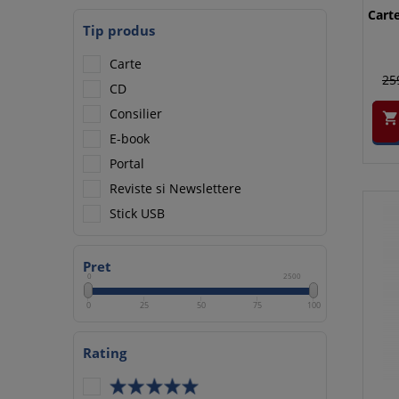
Carte
Tip produs
Carte
25
CD
Consilier

E-book
Portal
Reviste si Newslettere
Stick USB
Pret
0
2500
0
25
50
75
100
Rating