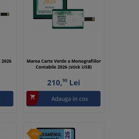
i 2026
Marea Carte Verde a Monografiilor
Contabile 2026 (stick USB)
210,
90
Lei

s
Adauga in cos
-20%