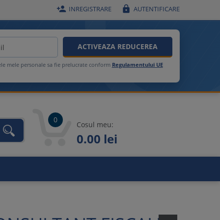


INREGISTRARE
AUTENTIFICARE
ACTIVEAZA REDUCEREA
ele mele personale sa fie prelucrate conform
Regulamentului UE
0
Cosul meu:
0.00 lei
unca