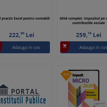
 practic Excel pentru contabili
Ghid complet. Impozitul pe v
contributiile sociale
222,
00
Lei
259,
74
Lei

Adauga in cos
Adauga in co
-60%