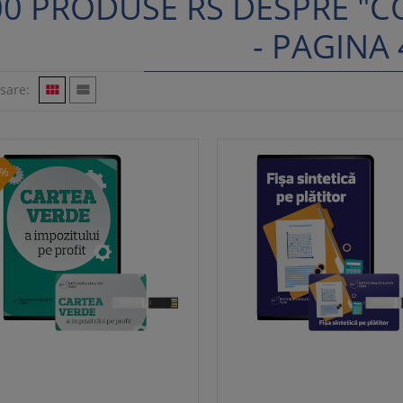
00 PRODUSE RS DESPRE "C
- PAGINA 
isare:


5%