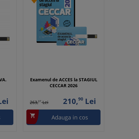
VA.
Examenul de ACCES la STAGIUL
CECCAR 2026
ei
210,
90
Lei
263,
07
Lei

s
Adauga in cos