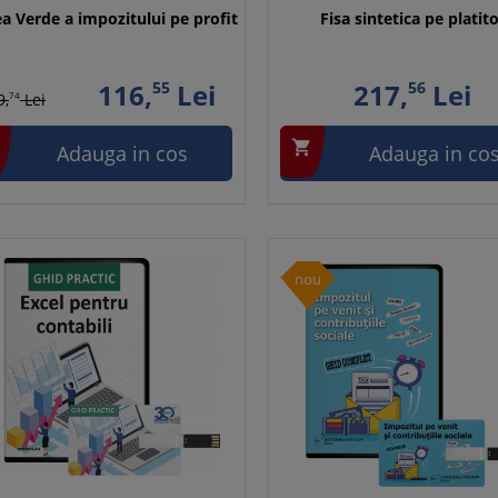
a Verde a impozitului pe profit
Fisa sintetica pe platit
116,
55
Lei
217,
56
Lei
9,
74
Lei

Adauga in cos
Adauga in co
nou