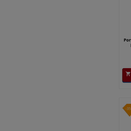
Por

-3