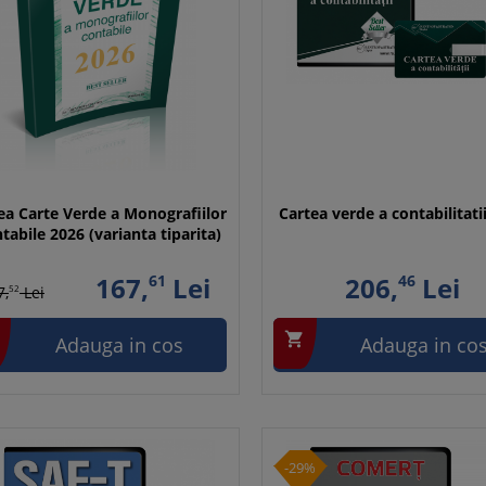
a Carte Verde a Monografiilor
Cartea verde a contabilitati
tabile 2026 (varianta tiparita)
167,
61
Lei
206,
46
Lei
7,
52
Lei

Adauga in cos
Adauga in co
-29%