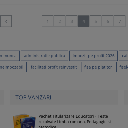

1
2
3
4
5
6
7
 in munca
administratie publica
Impozit pe profit 2026
cal
 neimpozabil
facilitati profit reinvestit
fisa pe platitor
fisel
TOP VANZARI
Pachet Titularizare Educatori - Teste
rezolvate Limba romana, Pedagogie si
Metodica