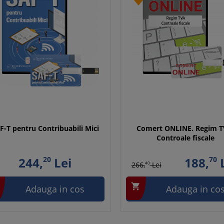
F-T pentru Contribuabili Mici
Comert ONLINE. Regim T
Controale fiscale
244,
20
Lei
188,
70
L
266,
40
Lei

Adauga in cos
Adauga in co