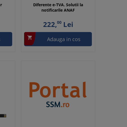
or
Diferente e-TVA. Solutii la
notificarile ANAF
222,
00
Lei

s
Adauga in cos