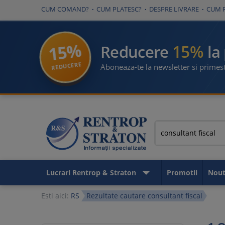
CUM COMAND?
CUM PLATESC?
DESPRE LIVRARE
CUM 
15%
15%
Reducere
la
REDUCERE
Aboneaza-te la newsletter si primest
Lucrari Rentrop & Straton
Promotii
Nout
Esti aici:
RS
Rezultate cautare consultant fiscal