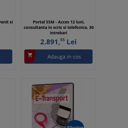
enit si
Portal SSM - Acces 12 luni,
consultanta in scris si telefonica, 30
intrebari
2.891,
55
Lei

s
Adauga in cos