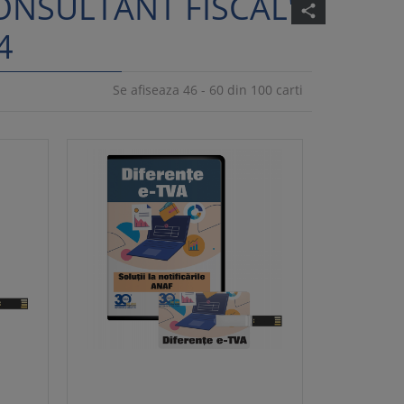
ONSULTANT FISCAL"
share
4
Se afiseaza 46 - 60 din 100 carti