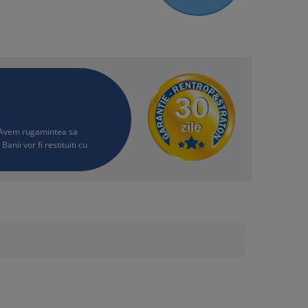
i. Avem rugamintea sa
Banii vor fi restituiti cu