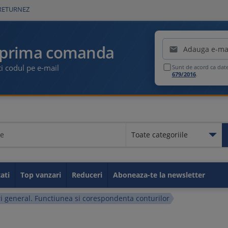
RETURNEZ
Emailul tau
 prima comanda

i codul pe e-mail
Sunt de acord ca dat
679/2016
.
Toate categoriile
Toate categoriile
Educationale
Legislatia muncii
Contabilitate
Fiscalitate
GDPR
Idei de afaceri
Resurse umane
Securitate si Sanatate in M
Carti utile
Sanatate
Administratie publica
Carti de parenting
Carti despre sport
Taxe si impozite
ati
Top vanzari
Reduceri
Aboneaza-te la newsletter
i general. Functiunea si corespondenta conturilor