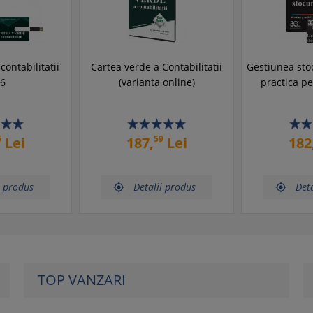
contabilitatii
Cartea verde a Contabilitatii
Gestiunea sto
6
(varianta online)
practica pe
6
59
Lei
187,
Lei
182
i produs
Detalii produs
Deta


TOP VANZARI