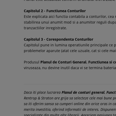
Capitolul 2 - Functiunea Conturilor
Este explicata aici functia contabila a conturilor, c
stabilirea unui anumit mod si a anumitor reguli dupa 
tranzactiilor inregistrate.
Capitolul 3 - Corespondenta Conturilor
Capitolul pune in lumina operatiunile principale ce pot
problemelor aparute (atat cele uzuale, cat si cele ma
Produsul
Planul de Conturi General. Functiunea si 
viruseaza, nu devine inutil daca vi se termina bateria
Daca iti place lucrarea
Planul de conturi general. Func
Rentrop & Straton are grija sa selecteze cele mai bune pro
sa iti oferim sansa sa cumperi online din orice oras in ca
merita investitia, oferind informatii de interes. Dispu
specializate din multe alte librarii. Apreciem pasiunea ta