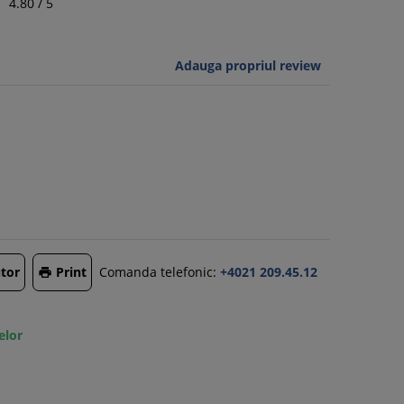
4.80
/
5
Adauga propriul review
tor
Print
Comanda telefonic:
+4021 209.45.12

elor