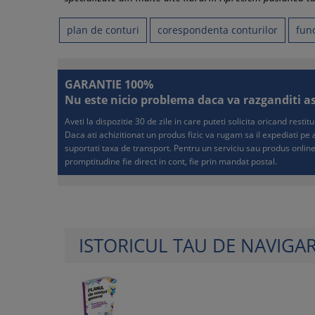
plan de conturi
corespondenta conturilor
fun
GARANTIE 100%
Nu este nicio problema daca va razganditi asup
Aveti la dispozitie 30 de zile in care puteti solicita oricand resti
Daca ati achizitionat un produs fizic va rugam sa il expediati p
suportati taxa de transport. Pentru un serviciu sau produs online
promptitudine fie direct in cont, fie prin mandat postal.
ISTORICUL TAU DE NAVIGA