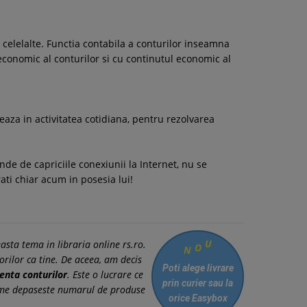
 celelalte. Functia contabila a conturilor inseamna
economic al conturilor si cu continutul economic al
deaza in activitatea cotidiana, pentru rezolvarea
de de capriciile conexiunii la Internet, nu se
ati chiar acum in posesia lui!
asta tema in libraria online rs.ro.
U
O
N
orilor ca tine. De aceea, am decis
Poti alege livrare
enta conturilor
. Este o lucrare ce
prin curier
sau la
arime depaseste numarul de produse
orice Easybox