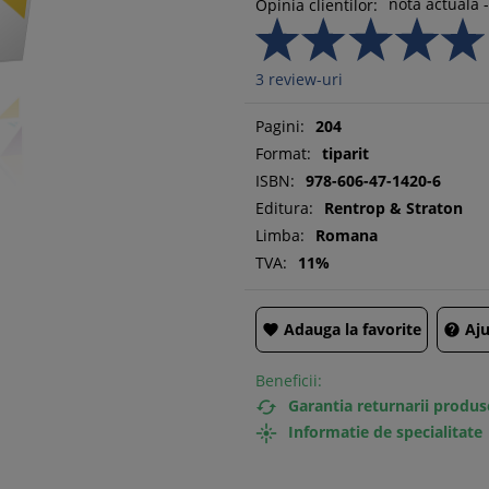
nota actuala -
Opinia clientilor:
3
review-uri
Pagini:
204
Format:
tiparit
ISBN:
978-606-47-1420-6
Editura:
Rentrop & Straton
Limba:
Romana
TVA:
11%
Adauga la favorite
Aju


Beneficii:
Garantia returnarii produs

Informatie de specialitate
