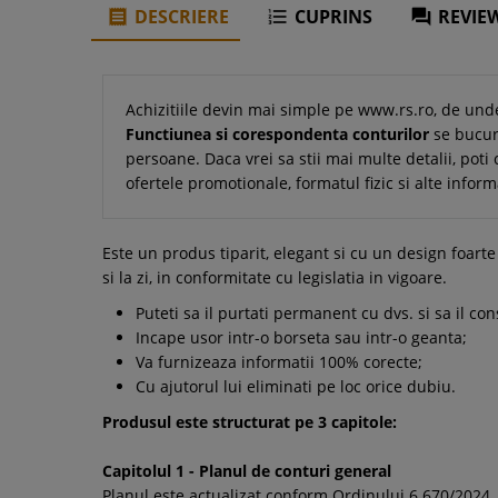
DESCRIERE
CUPRINS
REVIEW



Achizitiile devin mai simple pe www.rs.ro, de und
Functiunea si corespondenta conturilor
se bucura
persoane. Daca vrei sa stii mai multe detalii, poti 
ofertele promotionale, formatul fizic si alte infor
Este un produs tiparit, elegant si cu un design foart
si la zi, in conformitate cu legislatia in vigoare.
Puteti sa il purtati permanent cu dvs. si sa il cons
Incape usor intr-o borseta sau intr-o geanta;
Va furnizeaza informatii 100% corecte;
Cu ajutorul lui eliminati pe loc orice dubiu.
Produsul este structurat pe 3 capitole:
Capitolul 1 - Planul de conturi general
Planul este actualizat conform Ordinului 6.670/2024, 