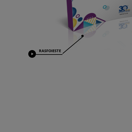
RASFOIESTE
