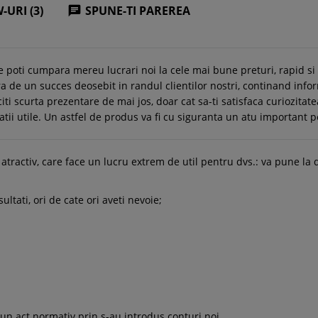
-URI (3)
SPUNE-TI PAREREA

e poti cumpara mereu lucrari noi la cele mai bune preturi, rapid s
 de un succes deosebit in randul clientilor nostri, continand info
citi scurta prezentare de mai jos, doar cat sa-ti satisfaca curiozitate
matii utile. Un astfel de produs va fi cu siguranta un atu important p
e atractiv, care face un lucru extrem de util pentru dvs.: va pune l
ultati, ori de cate ori aveti nevoie;
un act normativ prin s-au introdus conturi noi.