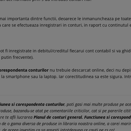
ea mai importanta dintre functii, deoarece le inmanuncheaza pe toate
care se efectueaza inregistrari in conturi, in raport cu continutul 
 fi inregistrate in debitul/creditul fiecarui cont contabil si va ghi
i putin frecvente).
corespondenta conturilor
nu trebuie descarcat online, deci nu depin
 la smartphone sau la laptop. Iar corectitudinea sa este sigura. Intr
tiunea si corespondenta conturilor
, poti gasi mai multe produse pe ace
duse, bazandu-se atat pe comentariile criticilor, cat si pe parerile citit
re te afli lucrarea
Planul de conturi general. Functiunea si corespond
nem de o gama diversa de produse in libraria noastra online, a carei m
, de aceea investim ca sa gasesti intotdeauna ce cauti pe rs.ro!