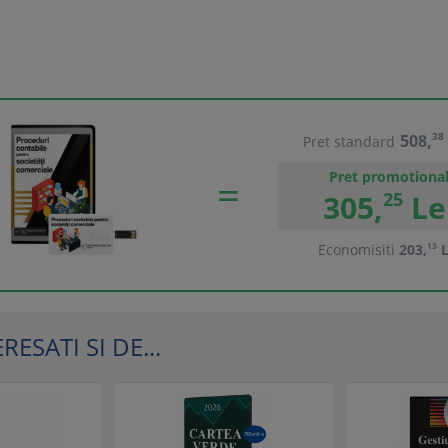
508,
38
Pret standard
Pret promotiona
305,
25
Le
Economisiti
203,
13
L
ESATI SI DE...