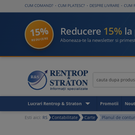
CUM COMAND?
CUM PLATESC?
DESPRE LIVRARE
CUM 
15%
15%
Reducere
la
REDUCERE
Aboneaza-te la newsletter si primest
Lucrari Rentrop & Straton
Promotii
Nout
Esti aici:
RS
Contabilitate
Carte
Planul de contur