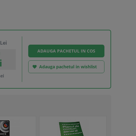
Lei
l
i
Adauga pachetul in wishlist

ei