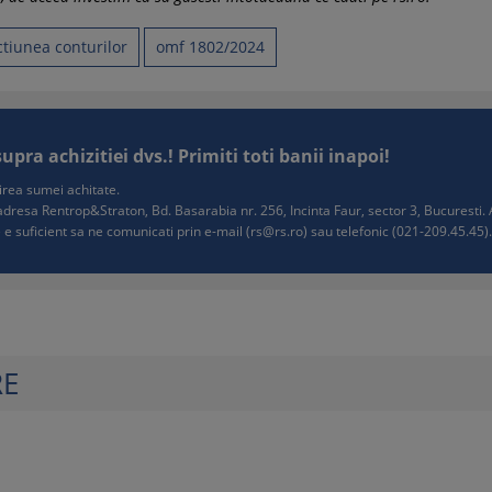
ctiunea conturilor
omf 1802/2024
ra achizitiei dvs.! Primiti toti banii inapoi!
tuirea sumei achitate.
e adresa Rentrop&Straton, Bd. Basarabia nr. 256, Incinta Faur, sector 3, Bucurest
 e suficient sa ne comunicati prin e-mail (
rs@rs.ro
) sau telefonic (021-209.45.45). 
RE