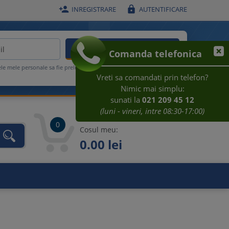


INREGISTRARE
AUTENTIFICARE
ACTIVEAZA REDUCEREA
Comanda telefonica
ele mele personale sa fie prelucrate conform
Regulamentului UE
Vreti sa comandati prin telefon?
Nimic mai simplu:
sunati la
021 209 45 12
(luni - vineri, intre 08:30-17:00)
0
Cosul meu:
0.00 lei
unca