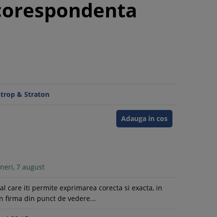
 corespondenta
ntrop & Straton
Adauga in cos
neri, 7 august
al care iti permite exprimarea corecta si exacta, in
in firma din punct de vedere...