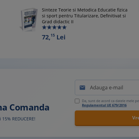
Sinteze Teorie si Metodica Educatie fizica
si sport pentru Titularizare, Definitivat si
Grad didactic II
15
72,
Lei

Da, sunt de acord ca datele mele pe
ima Comanda
Regulamentul UE 679/2016
sti 15% REDUCERE!