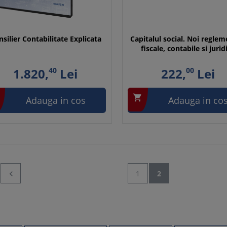
silier Contabilitate Explicata
Capitalul social. Noi reglem
fiscale, contabile si jurid
1.820,
40
Lei
222,
00
Lei

Adauga in cos
Adauga in co

1
2