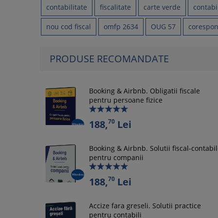
contabilitate
fiscalitate
carte verde
contabi
nou cod fiscal
omfp 2634
OUG 57
corespo
PRODUSE RECOMANDATE
Booking & Airbnb. Obligatii fiscale
pentru persoane fizice
70
188,
Lei
Booking & Airbnb. Solutii fiscal-contabi
pentru companii
70
188,
Lei
Accize fara greseli. Solutii practice
pentru contabili