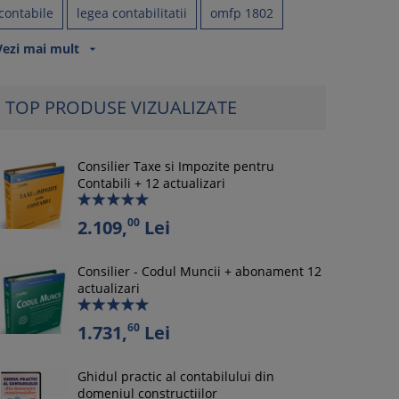
contabile
legea contabilitatii
omfp 1802
Vezi mai mult
arrow_drop_down
TOP PRODUSE VIZUALIZATE
Consilier Taxe si Impozite pentru
Contabili + 12 actualizari
00
2.109,
Lei
Consilier - Codul Muncii + abonament 12
actualizari
60
1.731,
Lei
Ghidul practic al contabilului din
domeniul constructiilor