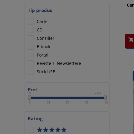
Car
Tip produs
Carte
CD
Consilier

E-book
Portal
Reviste si Newslettere
Stick USB
Pret
0
2500
0
25
50
75
100
Rating