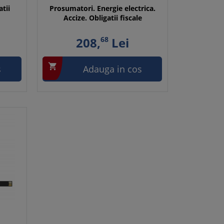
atii
Prosumatori. Energie electrica.
Accize. Obligatii fiscale
208,
68
Lei

s
Adauga in cos