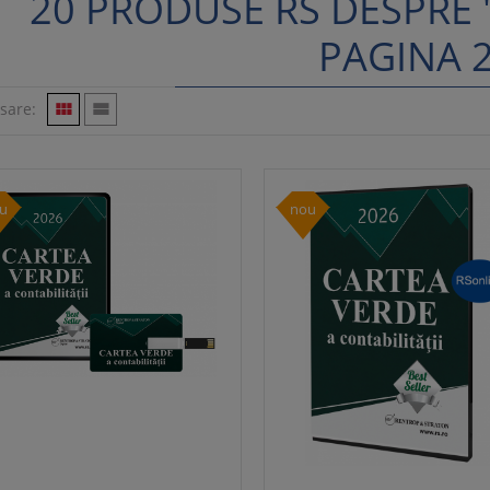
20 PRODUSE RS DESPRE 
PAGINA 
isare:


u
nou