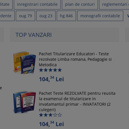
litate
inregistrari contabile
plan de conturi
reglementari 
ndente
oug 79
oug 23
hg 846
monografii contabile
TOP VANZARI
Pachet Titularizare Educatori - Teste
rezolvate Limba romana, Pedagogie si
Metodica
34
104,
Lei
le
Pachet Teste REZOLVATE pentru reusita
la examenul de titularizare in
invatamantul primar - INVATATORI (2
culegeri)
34
104,
Lei