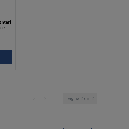
entari
ice
s
pagina 2 din 2

