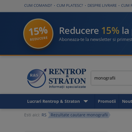
CUM COMAND?
CUM PLATESC?
DESPRE LIVRARE
CUM 
15%
15%
Reducere
la
REDUCERE
Aboneaza-te la newsletter si primest
Lucrari Rentrop & Straton
Promotii
Nout
Esti aici:
RS
Rezultate cautare monografii