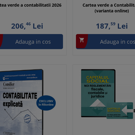
tea verde a contabilitatii 2026
Cartea verde a Contabilit
(varianta online)
206,
46
Lei
187,
59
Lei

Adauga in cos
Adauga in co