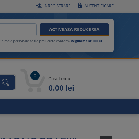


INREGISTRARE
AUTENTIFICARE
ACTIVEAZA REDUCEREA
ele mele personale sa fie prelucrate conform
Regulamentului UE
0
Cosul meu:
0.00 lei
unca