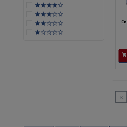
Con

