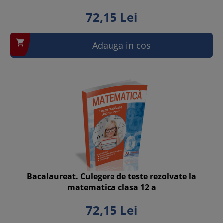
72,
15
Lei

Adauga in cos
Bacalaureat. Culegere de teste rezolvate la
matematica clasa 12 a
72,
15
Lei