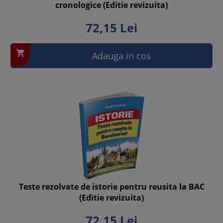
cronologice (Editie revizuita)
72,
15
Lei

Adauga in cos
Teste rezolvate de istorie pentru reusita la BAC
(Editie revizuita)
72,
15
Lei