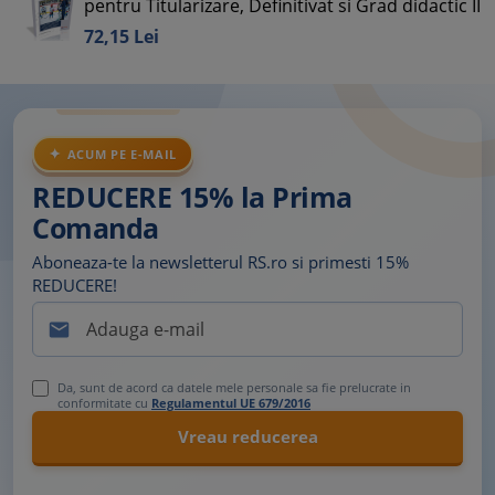
pentru Titularizare, Definitivat si Grad didactic II
72,
15
Lei
ACUM PE E-MAIL
REDUCERE 15% la Prima
Comanda
Aboneaza-te la newsletterul RS.ro si primesti 15%
REDUCERE!

Da, sunt de acord ca datele mele personale sa fie prelucrate in
conformitate cu
Regulamentul UE 679/2016