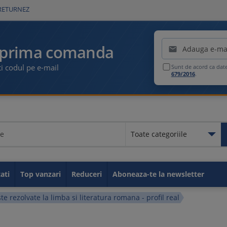
RETURNEZ
Emailul tau
 prima comanda

i codul pe e-mail
Sunt de acord ca dat
679/2016
.
Toate categoriile
Toate categoriile
Educationale
Legislatia muncii
Contabilitate
Fiscalitate
GDPR
Idei de afaceri
Resurse umane
Securitate si Sanatate in M
Carti utile
Sanatate
Administratie publica
Carti de parenting
Carti despre sport
Taxe si impozite
ati
Top vanzari
Reduceri
Aboneaza-te la newsletter
te rezolvate la limba si literatura romana - profil real