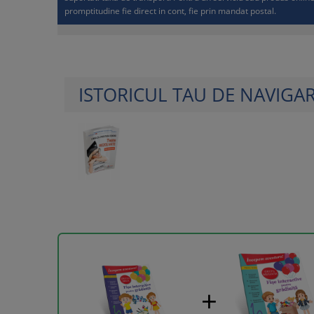
promptitudine fie direct in cont, fie prin mandat postal.
ISTORICUL TAU DE NAVIGA