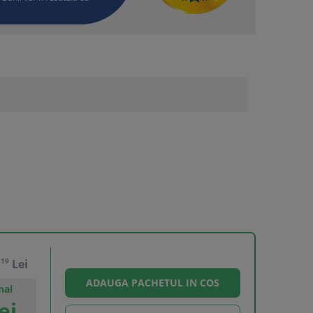
,
19
Lei
nal
ei