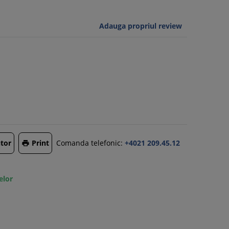
Adauga propriul review
tor
Print
Comanda telefonic:
+4021 209.45.12

elor