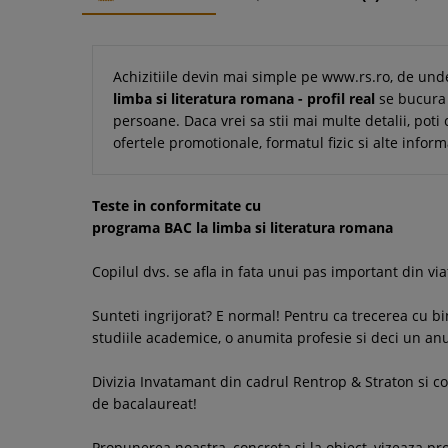
Achizitiile devin mai simple pe www.rs.ro, de und
limba si literatura romana - profil real
se bucura 
persoane. Daca vrei sa stii mai multe detalii, poti 
ofertele promotionale, formatul fizic si alte infor
Teste in conformitate cu
programa BAC la limba si literatura romana
Copilul dvs. se afla in fata unui pas important din v
Sunteti ingrijorat? E normal! Pentru ca trecerea cu b
studiile academice, o anumita profesie si deci un an
Divizia Invatamant din cadrul Rentrop & Straton si c
de bacalaureat!
Propunerea noastra, concreta si la obiect, vizeaza pr