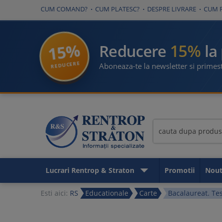
CUM COMAND?
CUM PLATESC?
DESPRE LIVRARE
CUM 
15%
15%
Reducere
la
REDUCERE
Aboneaza-te la newsletter si primest
Lucrari Rentrop & Straton
Promotii
Nout
Esti aici:
RS
Educationale
Carte
Bacalaureat. Tes