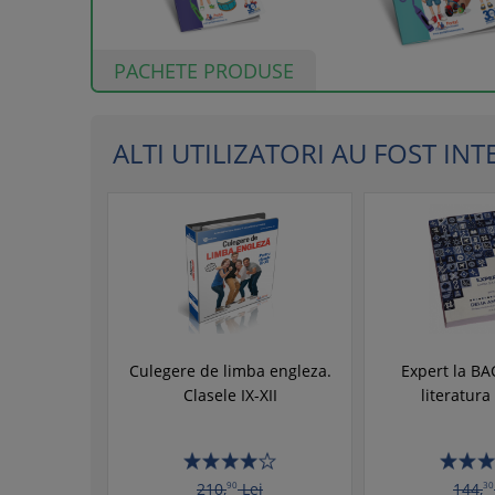
PACHETE PRODUSE
ALTI UTILIZATORI AU FOST INTER
Culegere de limba engleza.
Expert la BA
Clasele IX-XII
literatur
210,
90
Lei
144,
30