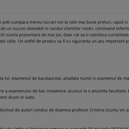
e poti cumpara mereu lucrari noi la cele mai bune preturi, rapid s
de un succes deosebit in randul clientilor nostri, continand inform
citi scurta prezentare de mai jos, doar cat sa-ti satisfaca curiozitate
matii utile. Un astfel de produs va fi cu siguranta un atu important p
iata lui: examenul de bacalaureat, altadata numit si examenul de ma
ine a examenului de bac inseamna: accesul la o anumita facultate, b
umit drum in viata.
olectivul de autori condus de doamna profesor Cristina Scurtu vin a
oba de Limba si literatura romana si cuprinde 50 de teste REZOLVAT