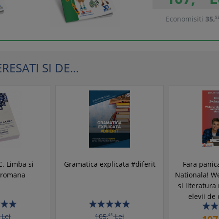
Economisiti
35,
5
ESATI SI DE...
C. Limba si
Gramatica explicata #diferit
Fara panic
a romana
Nationala! W
si literatur
elevii de 
Lei
105,
45
Lei