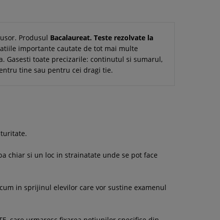
i usor. Produsul
Bacalaureat. Teste rezolvate la
atiile importante cautate de tot mai multe
a. Gasesti toate precizarile: continutul si sumarul,
entru tine sau pentru cei dragi tie.
turitate.
a chiar si un loc in strainatate unde se pot face
cum in sprijinul elevilor care vor sustine examenul
E, care urmaresc fixarea notiunilor specifice din