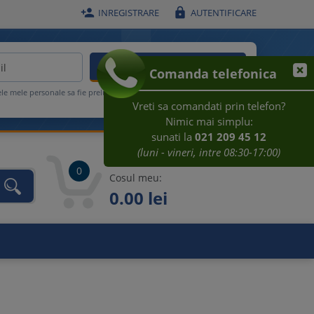


INREGISTRARE
AUTENTIFICARE
ACTIVEAZA REDUCEREA
Comanda telefonica
ele mele personale sa fie prelucrate conform
Regulamentului UE
Vreti sa comandati prin telefon?
Nimic mai simplu:
sunati la
021 209 45 12
(luni - vineri, intre 08:30-17:00)
0
Cosul meu:
0.00 lei
unca