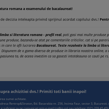
teratura romana a examenului de bacalaureat!
 de decizia inteleapta privind sprijinul acordat copilului dvs.!
Pentr
limba si literatura romana - profil real
, poti gasi mai multe produse p
une produse, bazandu-se atat pe comentariile criticilor, cat si pe pareril
 in care te afli lucrarea
Bacalaureat. Teste rezolvate la limba si liter
res. Dispunem de o gama diversa de produse in libraria noastra online,
 pasiunea ta, de aceea investim ca sa gasesti intotdeauna ce cauti pe rs.
ra achizitiei dvs.! Primiti toti banii inapoi!
tuirea sumei achitate.
e adresa Rentrop&Straton, Bd. Basarabia nr. 256, Incinta Faur, sector 3, Bucurest
 e suficient sa ne comunicati prin e-mail (
rs@rs.ro
) sau telefonic (021-209.45.45). 