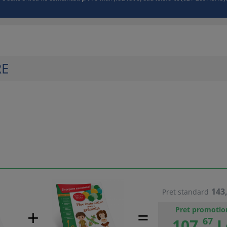
RE
143
Pret standard
Pret promotio
107,
67
L