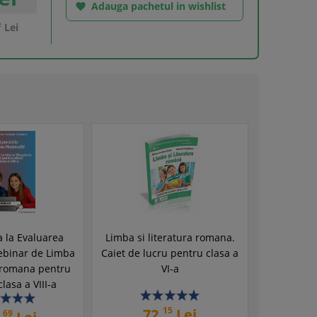
Adauga pachetul in wishlist

2
Lei
a la Evaluarea
Limba si literatura romana.
ebinar de Limba
Caiet de lucru pentru clasa a
a romana pentru
VI-a
clasa a VIII-a
15
72,
Lei
69