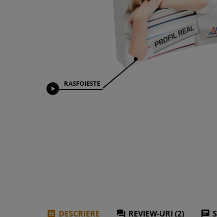
RASFOIESTE

DESCRIERE
REVIEW-URI (2)


