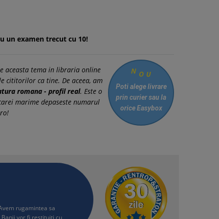
u un examen trecut cu 10!
N
e aceasta tema in libraria online
O
U
e cititorilor ca tine. De aceea, am
Poti alege livrare
atura romana - profil real
. Este o
prin curier
sau la
 a carei marime depaseste numarul
orice Easybox
ro!
i. Avem rugamintea sa
Banii vor fi restituiti cu