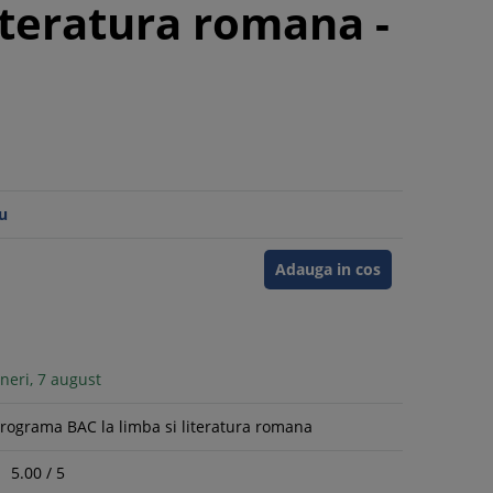
literatura romana -
u
Adauga in cos
neri, 7 august
programa BAC la limba si literatura romana
5.00
/
5