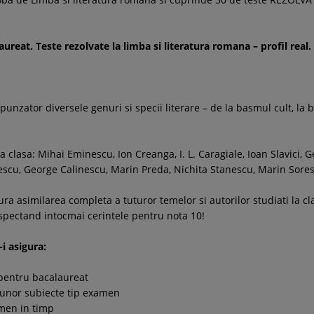
aureat. Teste rezolvate la limba si literatura romana – profil real.
unzator diversele genuri si specii literare – de la basmul cult, l
la clasa: Mihai Eminescu, Ion Creanga, I. L. Caragiale, Ioan Slavici,
escu, George Calinescu, Marin Preda, Nichita Stanescu, Marin Sores
ra asimilarea completa a tuturor temelor si autorilor studiati la cla
spectand intocmai cerintele pentru nota 10!
i asigura:
 pentru bacalaureat
a unor subiecte tip examen
amen in timp