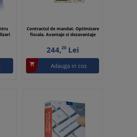
ntru
Contractul de mandat. Optimizare
lizari
fiscala. Avantaje si dezavantaje
244,
20
Lei

s
Adauga in cos