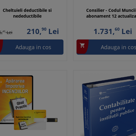
Cheltuieli deductibile si
Consilier - Codul Muncii
nedeductibile
abonament 12 actualiza
210,
90
Lei
1.731,
60
Lei
6,
40
Lei

Adauga in cos
Adauga in co
u