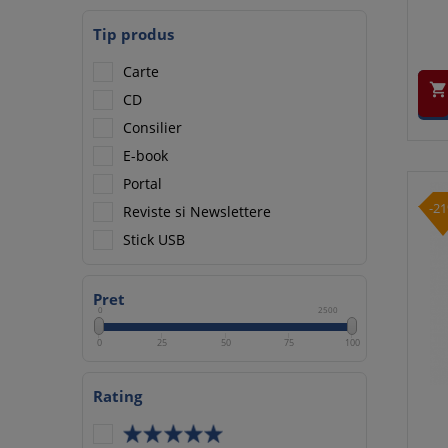
Tip produs
Carte

CD
Consilier
E-book
Portal
-2
Reviste si Newslettere
Stick USB
Pret
0
2500
0
25
50
75
100
Rating