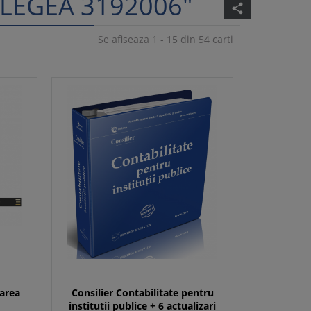
"LEGEA 3192006"
share
Se afiseaza 1 - 15 din 54 carti
larea
Consilier Contabilitate pentru
institutii publice + 6 actualizari