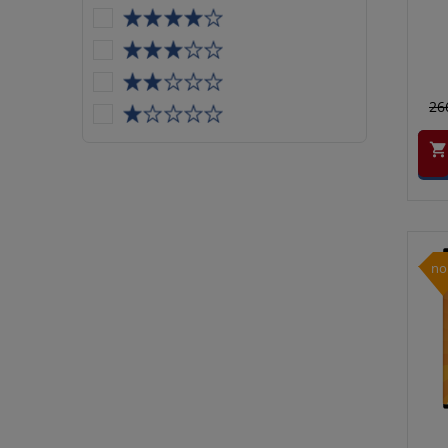
26

no