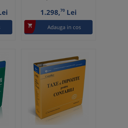
ei
1.298,
70
Lei

s
Adauga in cos