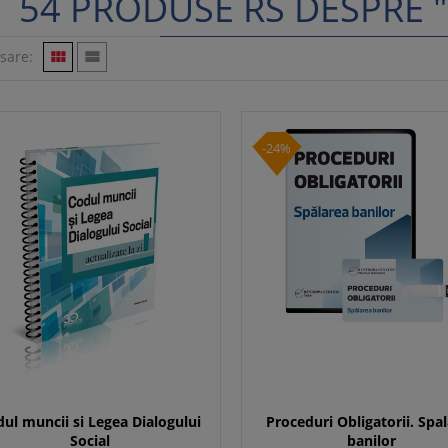
54 PRODUSE RS DESPRE 
isare:


-24%
ul muncii si Legea Dialogului
Proceduri Obligatorii. Spa
Social
banilor