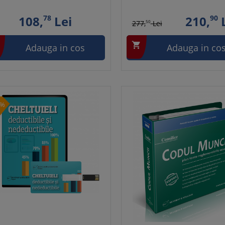
108,
78
Lei
210,
90
L
277,
50
Lei

Adauga in cos
Adauga in co
1%