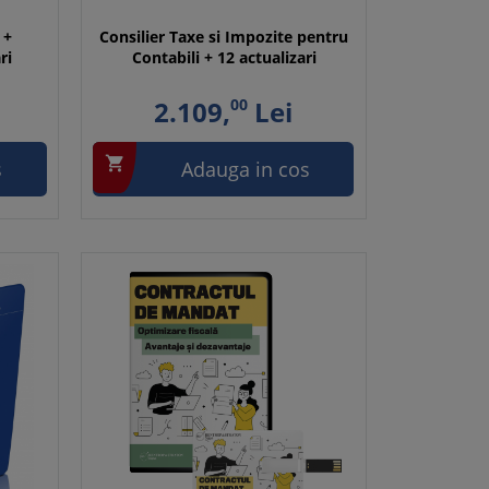
 +
Consilier Taxe si Impozite pentru
ri
Contabili + 12 actualizari
2.109,
00
Lei

s
Adauga in cos