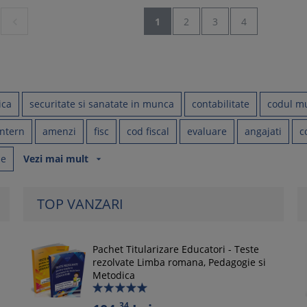

1
2
3
4
ica
securitate si sanatate in munca
contabilitate
codul mu
intern
amenzi
fisc
cod fiscal
evaluare
angajati
c
le
Vezi mai mult
arrow_drop_down
TOP VANZARI
Pachet Titularizare Educatori - Teste
rezolvate Limba romana, Pedagogie si
Metodica
34