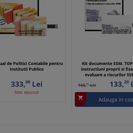
al de Politici Contabile pentru
Kit documente SSM. TOP
Institutii Publice
instructiuni proprii si fis
evaluare a riscurilor S
333,
00
Lei
133,
20
L
166,
50
Lei
Stoc epuizat

Adauga in co