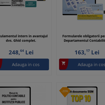
ulamentul intern in avantajul
Formularele obligatorii p
dvs. Ghid complet.
Departamentul Contabili
248,
64
Lei
163,
17
Lei

Adauga in cos
Adauga in co
-20%