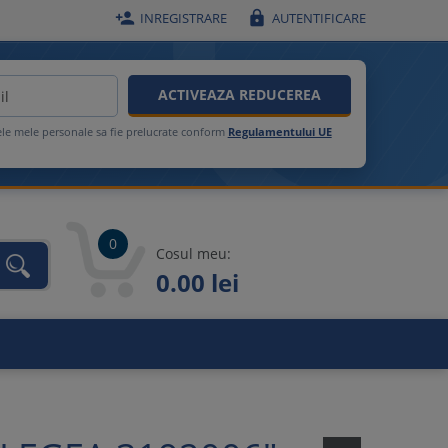


INREGISTRARE
AUTENTIFICARE
ACTIVEAZA REDUCEREA
ele mele personale sa fie prelucrate conform
Regulamentului UE
0
Cosul meu:
0.00 lei
unca