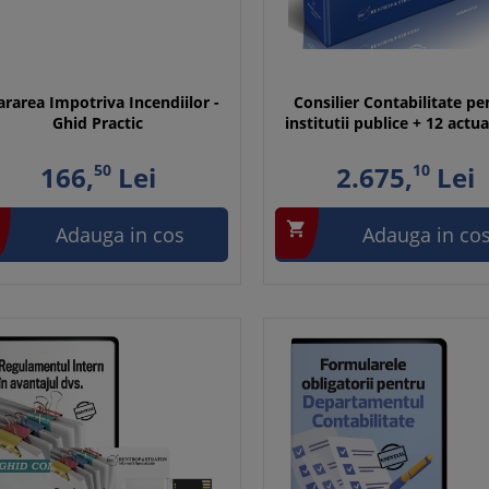
rarea Impotriva Incendiilor -
Consilier Contabilitate pe
Ghid Practic
institutii publice + 12 actua
166,
50
Lei
2.675,
10
Lei

Adauga in cos
Adauga in co