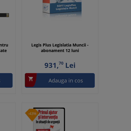
entru
Legis Plus Legislatia Muncii -
tate
abonament 12 luni
931,
70
Lei

s
Adauga in cos
-43%