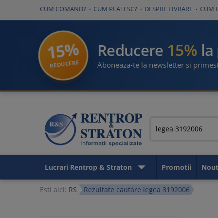
CUM COMAND?
CUM PLATESC?
DESPRE LIVRARE
CUM 
15%
15%
Reducere
la
REDUCERE
Aboneaza-te la newsletter si primest
Lucrari Rentrop & Straton
Promotii
Nout
Esti aici:
RS
Rezultate cautare legea 3192006