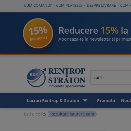
CUM COMAND?
CUM PLATESC?
DESPRE LIVRARE
CUM 
15%
15%
Reducere
la
REDUCERE
Aboneaza-te la newsletter si primest
Lucrari Rentrop & Straton
Promotii
Nout
Esti aici:
RS
Rezultate cautare cont