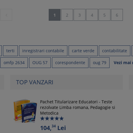

1
2
3
4
5
6
terti
inregistrari contabile
carte verde
contabilitate
omfp 2634
OUG 57
corespondente
oug 79
Vezi mai
TOP VANZARI
Pachet Titularizare Educatori - Teste
rezolvate Limba romana, Pedagogie si
Metodica
34
104,
Lei