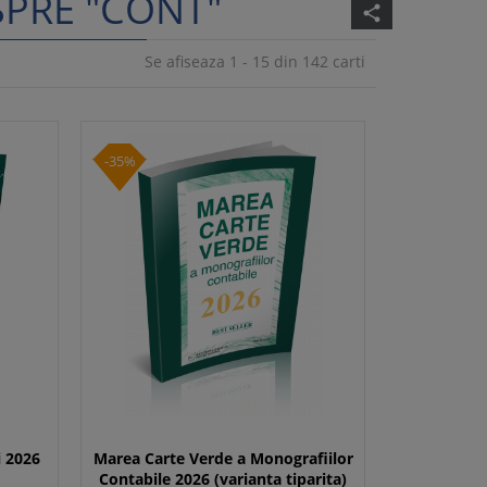
SPRE "CONT"
share
Se afiseaza 1 - 15 din 142 carti
-35%
i 2026
Marea Carte Verde a Monografiilor
Contabile 2026 (varianta tiparita)