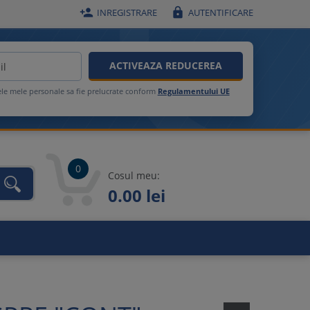


INREGISTRARE
AUTENTIFICARE
ACTIVEAZA REDUCEREA
ele mele personale sa fie prelucrate conform
Regulamentului UE
0
Cosul meu:
0.00 lei
unca