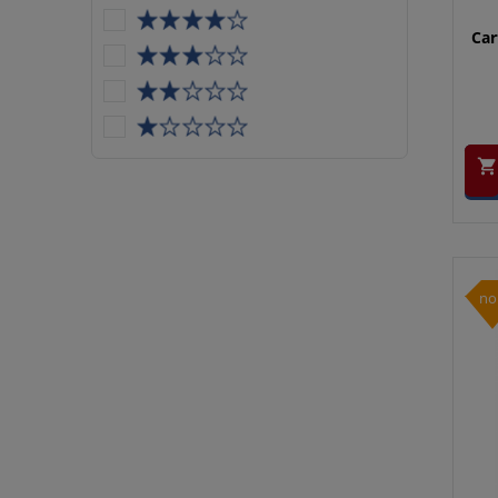
Car

no