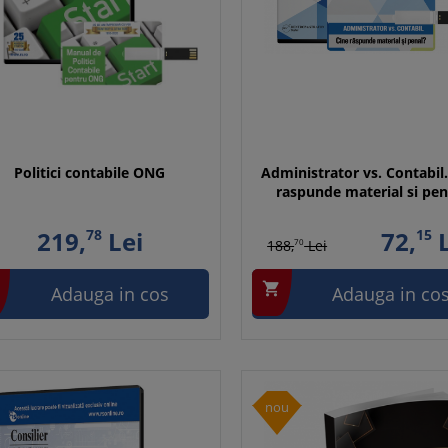
Politici contabile ONG
Administrator vs. Contabil.
raspunde material si pen
219,
78
Lei
72,
15
L
188,
70
Lei

Adauga in cos
Adauga in co
nou