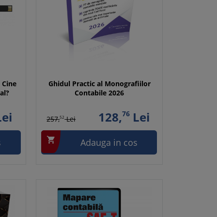
 Cine
Ghidul Practic al Monografiilor
al?
Contabile 2026
ei
128,
76
Lei
257,
52
Lei

s
Adauga in cos