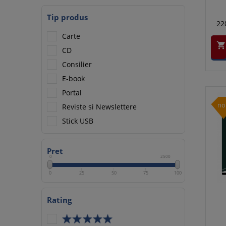
Tip produs
22
Carte

CD
Consilier
E-book
Portal
no
Reviste si Newslettere
Stick USB
Pret
0
2500
0
25
50
75
100
Rating