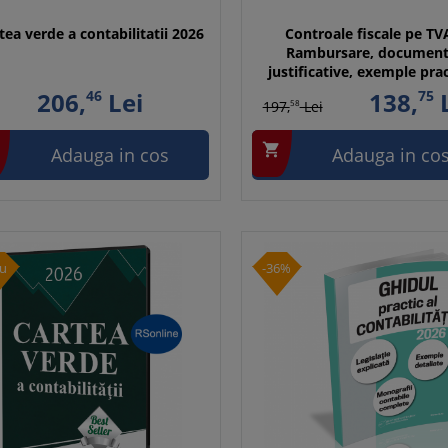
tea verde a contabilitatii 2026
Controale fiscale pe TV
Rambursare, documen
justificative, exemple pra
206,
46
Lei
138,
75
L
197,
58
Lei

Adauga in cos
Adauga in co
u
-36%