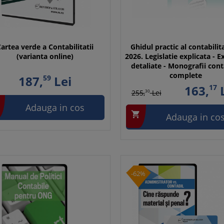
artea verde a Contabilitatii
Ghidul practic al contabilita
(varianta online)
2026. Legislatie explicata - 
detaliate - Monografii cont
complete
187,
59
Lei
163,
17
L
255,
30
Lei
Adauga in cos

Adauga in co
-62%