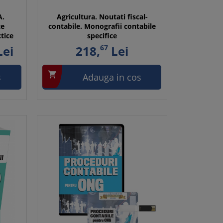
A.
Agricultura. Noutati fiscal-
te
contabile. Monografii contabile
ctice
specifice
ei
218,
67
Lei

s
Adauga in cos