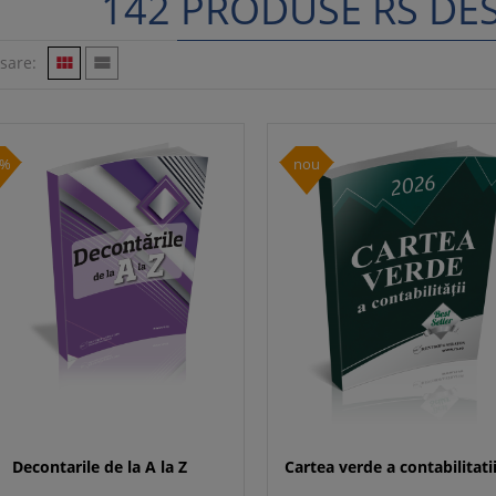
142 PRODUSE RS DE
isare:


0%
nou
Decontarile de la A la Z
Cartea verde a contabilitati