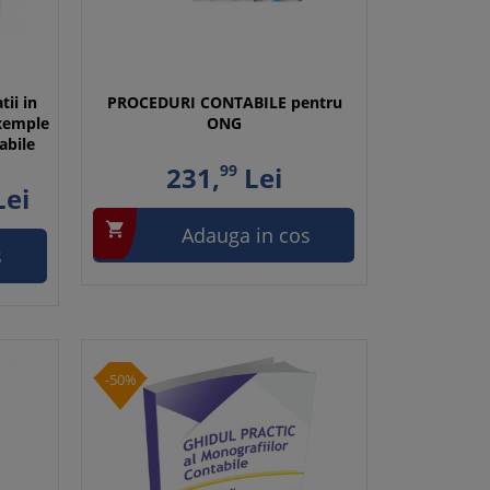
tii in
PROCEDURI CONTABILE pentru
Exemple
ONG
abile
231,
99
Lei
ei

Adauga in cos
s
-50%