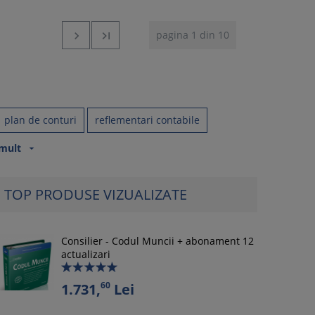
pagina 1 din 10


plan de conturi
reflementari contabile
 mult
arrow_drop_down
TOP PRODUSE VIZUALIZATE
Consilier - Codul Muncii + abonament 12
actualizari
60
1.731,
Lei