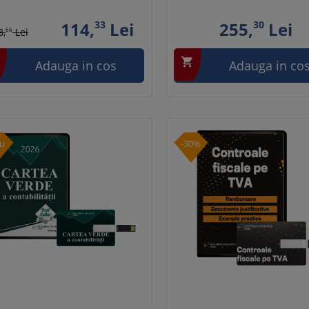
114,
33
Lei
255,
30
Lei
8,
66
Lei

Adauga in cos
Adauga in co
u
-30%