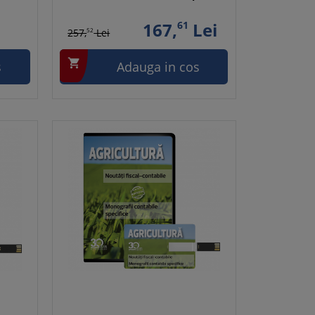
167,
61
Lei
257,
52
Lei

s
Adauga in cos