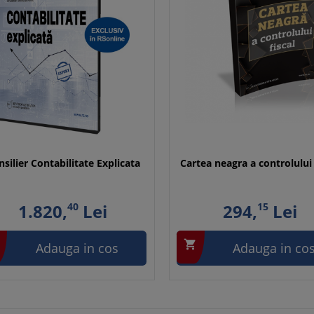
silier Contabilitate Explicata
Cartea neagra a controlului 
1.820,
40
Lei
294,
15
Lei

Adauga in cos
Adauga in co