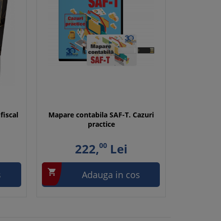
fiscal
Mapare contabila SAF-T. Cazuri
practice
222,
00
Lei

s
Adauga in cos