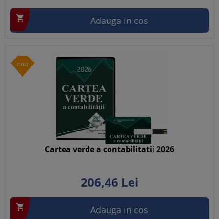

Adauga in cos
nou
Cartea verde a contabilitatii 2026
206,
46
Lei

Adauga in cos