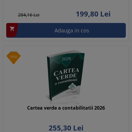
199,
80
Lei
284,
16
Lei

Adauga in cos
nou
Cartea verde a contabilitatii 2026
255,
30
Lei