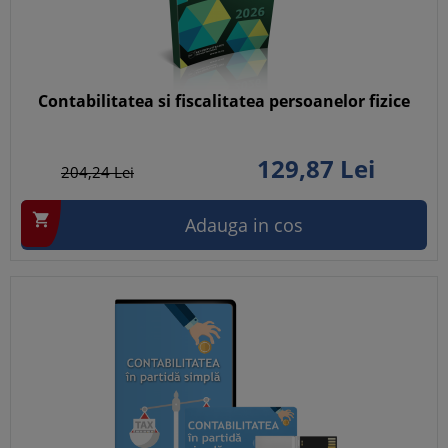
Contabilitatea si fiscalitatea persoanelor fizice
129,
87
Lei
204,
24
Lei

Adauga in cos