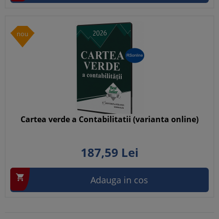
nou
Cartea verde a Contabilitatii (varianta online)
187,
59
Lei

Adauga in cos