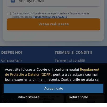

Da, sunt de acord ca datele mele personale sa fie prelucrate in
conformitate cu
Regulamentul UE 679/2016
DESPRE NOI
TERMENI SI CONDITII
Cine suntem
Termeni si conditii
Cum comand?
Facebook
Acest site foloseste Cookie-uri, conform noului
Regulament
de Protectie a Datelor (GDPR)
, pentru a va asigura cea mai
Cum platesc?
Contact
buna experienta online. In esenta, Cookie-urile ne ajuta sa
imbunatatim continutul de pe site, oferindu-va dvs.,
Cum returnez
Politica de confidentialitate
Accept toate
cititorul, o experienta online personalizata si mult mai
rapida. Ele sunt folosite doar de site-ul nostru si partenerii
©
Administrează
Refuză toate
A.N.P.C.
nostri de incredere. Click
AICI
pentru detalii despre politica
2008
de Cookie-uri.
-