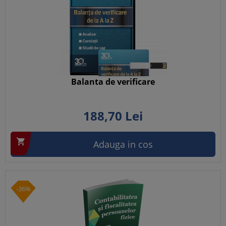
Balanta de verificare
188,
70
Lei

Adauga in cos
-36%