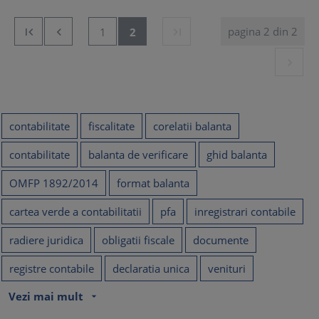
pagina 2 din 2


1
2


contabilitate
fiscalitate
corelatii balanta
contabilitate
balanta de verificare
ghid balanta
OMFP 1892/2014
format balanta
cartea verde a contabilitatii
pfa
inregistrari contabile
radiere juridica
obligatii fiscale
documente
registre contabile
declaratia unica
venituri
Vezi mai mult
arrow_drop_down