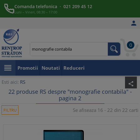
Comanda telefonica · 021 209 45 12
Luni – Vineri, 08:30 – 17:00

0

Promotii
Noutati
Reduceri
Esti aici:
RS
share
22 produse RS despre "monografie contabila" -
pagina 2
Se afiseaza 16 - 22 din 22 carti
FILTRU