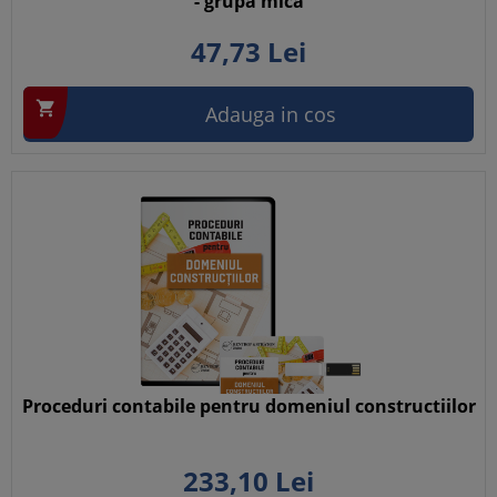
- grupa mica
47,
73
Lei

Adauga in cos
Proceduri contabile pentru domeniul constructiilor
233,
10
Lei