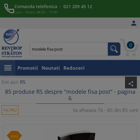
Comanda telefonica · 021 209 45 12
Luni – Vineri, 08:30 – 17:00

0

Promotii
Noutati
Reduceri
Esti aici:
RS
share
85 produse RS despre "modele fisa post" - pagina
6
Se afiseaza 76 - 85 din 85 carti
FILTRU
nou