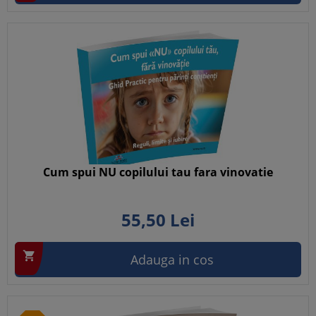
Cum spui NU copilului tau fara vinovatie
55,
50
Lei

Adauga in cos