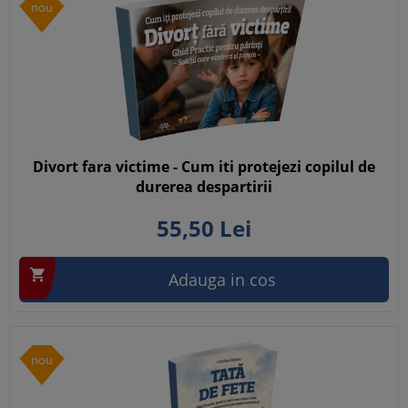
nou
Divort fara victime - Cum iti protejezi copilul de
durerea despartirii
55,
50
Lei

Adauga in cos
nou