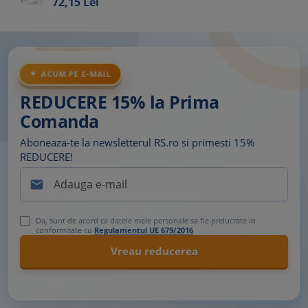
72,
15
Lei
ACUM PE E-MAIL
REDUCERE 15% la Prima
Comanda
Aboneaza-te la newsletterul RS.ro si primesti 15%
REDUCERE!

Da, sunt de acord ca datele mele personale sa fie prelucrate in
conformitate cu
Regulamentul UE 679/2016