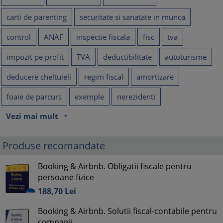
carti de parenting
securitate si sanatate in munca
control
ANAF
inspectie fiscala
fisc
tva
impozit pe profit
TVA
deductibilitate
autoturisme
deducere cheltuieli
regim fiscal
amortizare
foaie de parcurs
exemple
nerezidenti
Vezi mai mult
arrow_drop_down
Produse recomandate
Booking & Airbnb. Obligatii fiscale pentru
persoane fizice
188,
70
Lei
Booking & Airbnb. Solutii fiscal-contabile pentru
companii