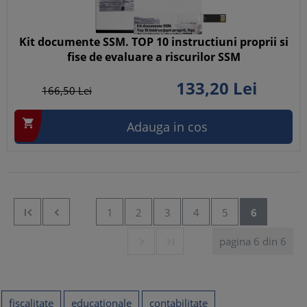
Kit documente SSM. TOP 10 instructiuni proprii si
fise de evaluare a riscurilor SSM
133,
20
Lei
166,
50
Lei

Adauga in cos


1
2
3
4
5
6
pagina 6 din 6


fiscalitate
educationale
contabilitate