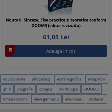
Noutati, Sinteze, Fise practice si teoretice conform
DOOM3 (editie revizuita)
61,
05
Lei

Adauga in cos
educationale
photoshop
editare grafica
incepatori
ghid
otografie
otoepie
morfologie
DOOM3
limba romana
elevi gimnaziu
elevi liceu
profesori