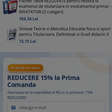
Pachet Teste REZOLVATE pentru reusita la
examenul de titularizare in invatamantul primar -
INVATATORI (2 culegeri)
104,
34
Lei
Sinteze Teorie si Metodica Educatie fizica si sport
pentru Titularizare, Definitivat si Grad didactic II
72,
15
Lei
ACUM PE E-MAIL
REDUCERE 15% la Prima
Comanda
Aboneaza-te la newsletterul RS.ro si primesti 15%
REDUCERE!
