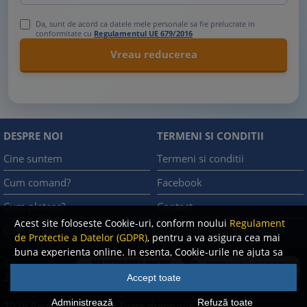
Da, sunt de acord ca datele mele personale sa fie prelucrate in
conformitate cu
Regulamentul UE 679/2016
DESPRE NOI
TERMENI SI CONDITII
Cine suntem
Termeni si conditii
Cum comand?
Facebook
Cum platesc?
Contact
Acest site foloseste Cookie-uri, conform noului
Regulament
Cum returnez
Politica de confidentialitate
de Protectie a Datelor (GDPR)
, pentru a va asigura cea mai
buna experienta online. In esenta, Cookie-urile ne ajuta sa
©
imbunatatim continutul de pe site, oferindu-va dvs.,
A.N.P.C.
2008
Accept toate
cititorul, o experienta online personalizata si mult mai
-
rapida. Ele sunt folosite doar de site-ul nostru si partenerii
Administrează
Refuză toate
2026 Rentrop & Straton
Toate drepturile rezervate