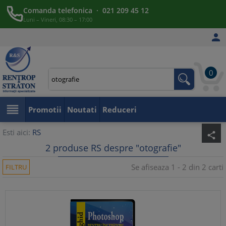
Comanda telefonica · 021 209 45 12
Luni – Vineri, 08:30 – 17:00

0

Promotii
Noutati
Reduceri
Esti aici:
RS
share
2 produse RS despre "otografie"
Se afiseaza 1 - 2 din 2 carti
FILTRU