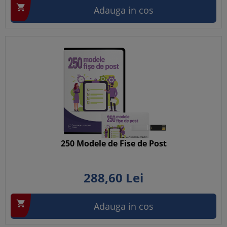

Adauga in cos
250 Modele de Fise de Post
288,
60
Lei

Adauga in cos