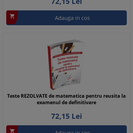
72,
15
Lei

Adauga in cos
Teste REZOLVATE de matematica pentru reusita la
examenul de definitivare
72,
15
Lei

Adauga in cos