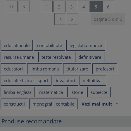


1
2
3
4
5
6
pagina 5 din 6


educationale
contabilitate
legislatia muncii
resurse umane
teste rezolvate
definitivare
educatori
limba romana
titularizare
profesori
educatie fizica si sport
invatatori
definitivat
limba engleza
matematica
istorie
subiecte
constructii
monografii contabile
Vezi mai mult
arrow_drop_down
Produse recomandate