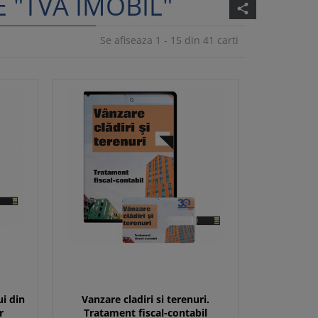
 "TVA IMOBIL"
share
Se afiseaza 1 - 15 din 41 carti
ui din
Vanzare cladiri si terenuri.
r
Tratament fiscal-contabil