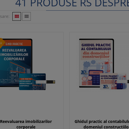
41 PRODUSE RS DESPRE
isare:


u
Reevaluarea imobilizarilor
Ghidul practic al contabilul
corporale
domeniul constructiilo