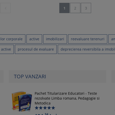

1
2
3
ilor corporale
active
imobilizari
reevaluare terenuri
am
 active
procesul de evaluare
deprecierea reversibila a imobil
TOP VANZARI
Pachet Titularizare Educatori - Teste
rezolvate Limba romana, Pedagogie si
Metodica
34