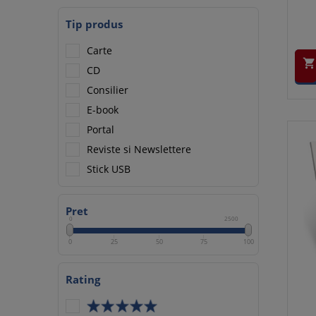
Tip produs
Carte

CD
Consilier
E-book
Portal
Reviste si Newslettere
Stick USB
Pret
0
2500
0
25
50
75
100
Rating