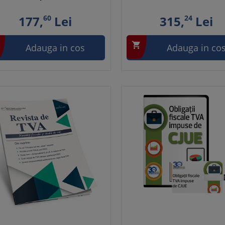
177,
60
Lei
315,
24
Lei

Adauga in cos
Adauga in co