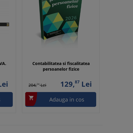
VA.
Contabilitatea si fiscalitatea
persoanelor fizice
ei
129,
87
Lei
204,
24
Lei

s
Adauga in cos