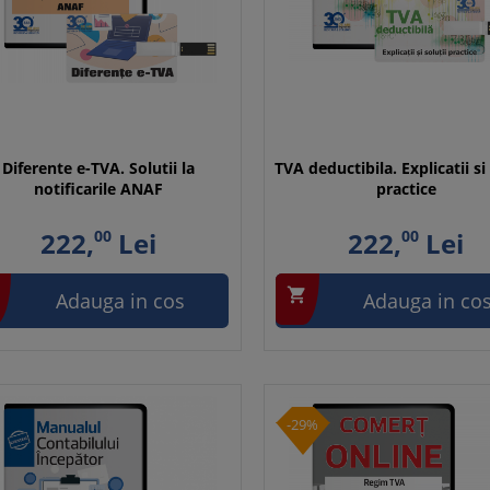
Diferente e-TVA. Solutii la
TVA deductibila. Explicatii si 
notificarile ANAF
practice
222,
00
Lei
222,
00
Lei

Adauga in cos
Adauga in co
-29%