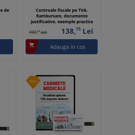
se de
Controale fiscale pe TVA.
Rambursare, documente
justificative, exemple practice
138,
75
Lei
197,
58
Lei

s
Adauga in cos
nou