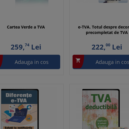
Cartea Verde a TVA
e-TVA. Totul despre deco
precompletat de TVA
259,
74
Lei
222,
00
Lei

Adauga in cos
Adauga in co