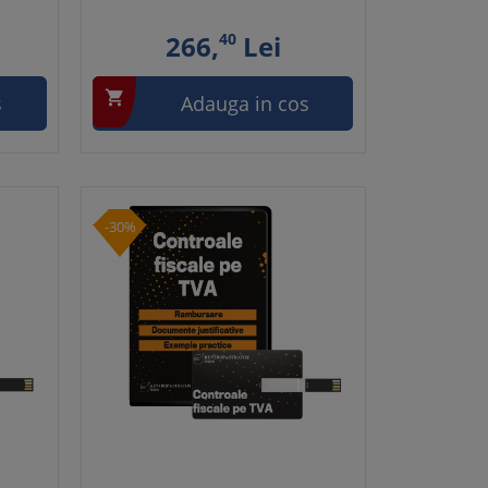
266,
40
Lei

s
Adauga in cos
-30%