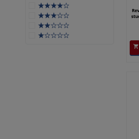
Rev
stu
