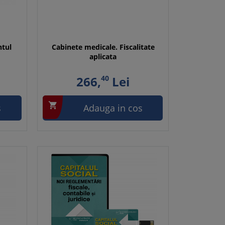
ntul
Cabinete medicale. Fiscalitate
aplicata
266,
40
Lei

s
Adauga in cos