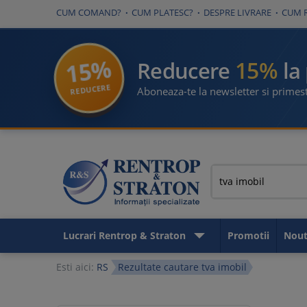
CUM COMAND?
CUM PLATESC?
DESPRE LIVRARE
CUM 
15%
15%
Reducere
la
REDUCERE
Aboneaza-te la newsletter si primest
Lucrari Rentrop & Straton
Promotii
Nout
Esti aici:
RS
Rezultate cautare tva imobil