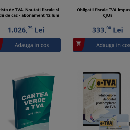
ista de TVA. Noutati fiscale si
Obligatii fiscale TVA impu
dii de caz - abonament 12 luni
CJUE
1.026,
75
Lei
333,
00
Lei

Adauga in cos
Adauga in co