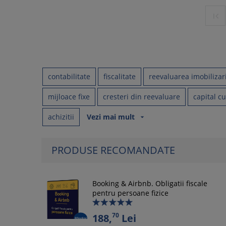

contabilitate
fiscalitate
reevaluarea imobilizar
mijloace fixe
cresteri din reevaluare
capital cu
achizitii
Vezi mai mult
arrow_drop_down
PRODUSE RECOMANDATE
Booking & Airbnb. Obligatii fiscale
pentru persoane fizice
70
188,
Lei