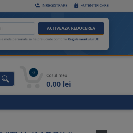


INREGISTRARE
AUTENTIFICARE
ACTIVEAZA REDUCEREA
ele mele personale sa fie prelucrate conform
Regulamentului UE
0
Cosul meu:
0.00 lei
unca