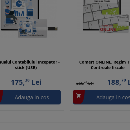
ualul Contabilului Incepator -
Comert ONLINE. Regim T
stick (USB)
Controale fiscale
175,
38
Lei
188,
70
L
266,
40
Lei

Adauga in cos
Adauga in co