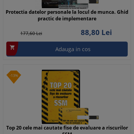
Protectia datelor personale la locul de munca. Ghid
practic de implementare
88,
80
Lei
177,
60
Lei

Adauga in cos
-13%
Top 20 cele mai cautate fise de evaluare a riscurilor