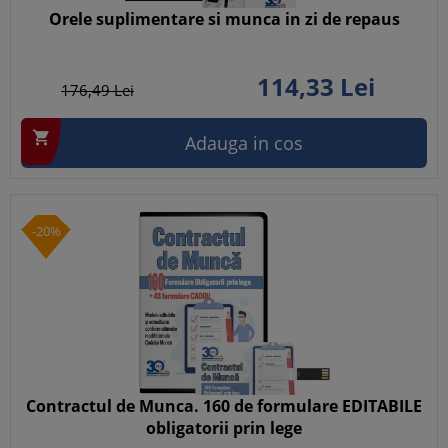
Orele suplimentare si munca in zi de repaus
114,
33
Lei
176,
49
Lei

Adauga in cos
-20%
Contractul de Munca. 160 de formulare EDITABILE
obligatorii prin lege