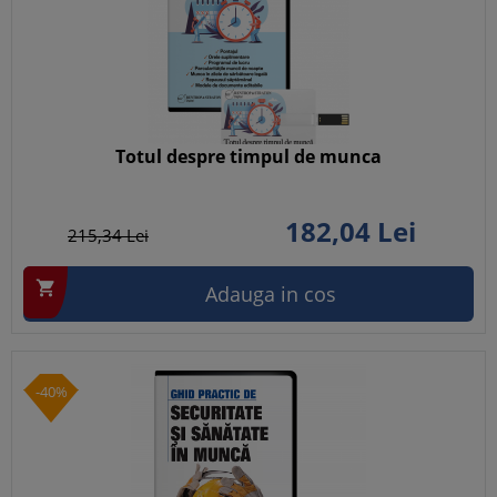
Totul despre timpul de munca
182,
04
Lei
215,
34
Lei

Adauga in cos
-40%