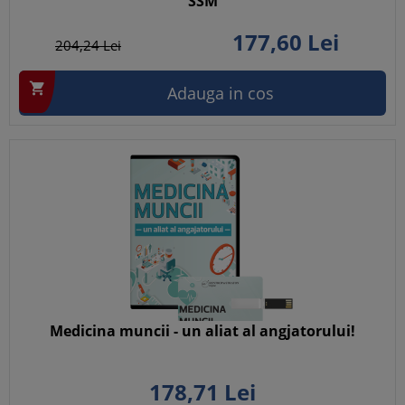
SSM
177,
60
Lei
204,
24
Lei

Adauga in cos
Medicina muncii - un aliat al angjatorului!
178,
71
Lei