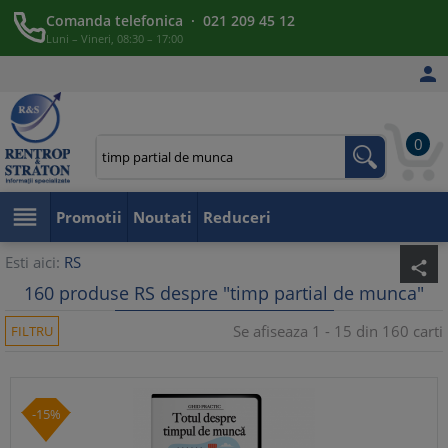
Comanda telefonica · 021 209 45 12
Luni – Vineri, 08:30 – 17:00

0

Promotii
Noutati
Reduceri
Esti aici:
RS
share
160 produse RS despre "timp partial de munca"
Se afiseaza 1 - 15 din 160 carti
FILTRU
-15%