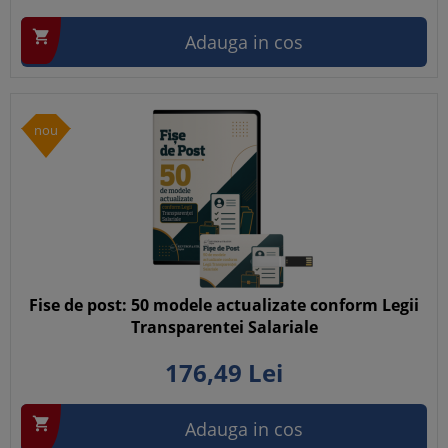

Adauga in cos
nou
Fise de post: 50 modele actualizate conform Legii
Transparentei Salariale
176,
49
Lei

Adauga in cos