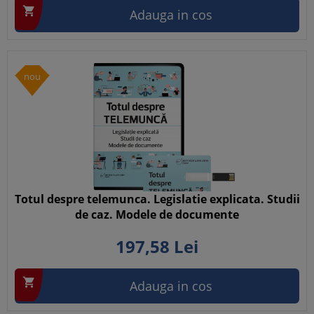

Adauga in cos
nou
Totul despre telemunca. Legislatie explicata. Studii
de caz. Modele de documente
197,
58
Lei

Adauga in cos