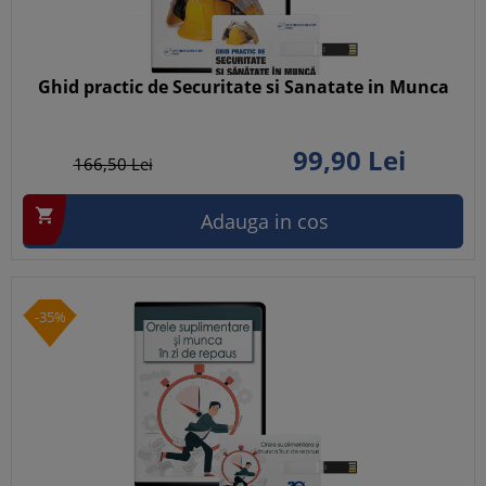
Ghid practic de Securitate si Sanatate in Munca
99,
90
Lei
166,
50
Lei

Adauga in cos
-35%