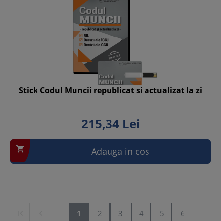
Stick Codul Muncii republicat si actualizat la zi
215,
34
Lei

Adauga in cos


1
2
3
4
5
6