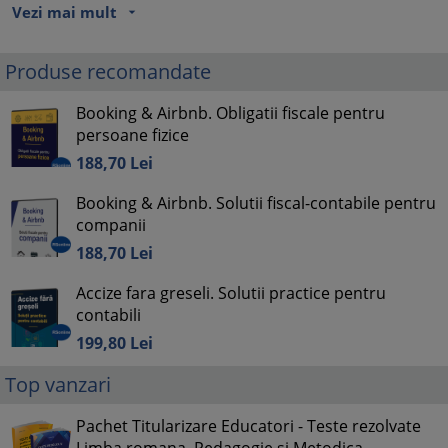
Vezi mai mult
arrow_drop_down
Produse recomandate
Booking & Airbnb. Obligatii fiscale pentru
persoane fizice
188,
70
Lei
Booking & Airbnb. Solutii fiscal-contabile pentru
companii
188,
70
Lei
Accize fara greseli. Solutii practice pentru
contabili
199,
80
Lei
Top vanzari
Pachet Titularizare Educatori - Teste rezolvate