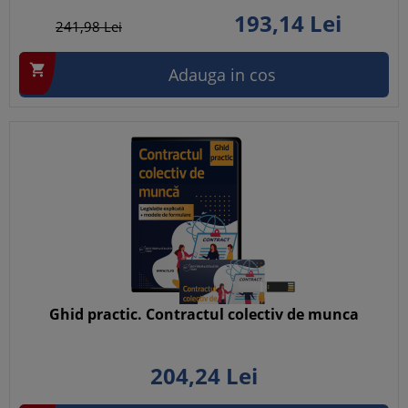
193,
14
Lei
241,
98
Lei

Adauga in cos
Ghid practic. Contractul colectiv de munca
204,
24
Lei