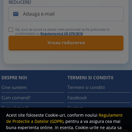
REDUCERE!

Da, sunt de acord ca datele mele personale sa fie prelucrate in
conformitate cu
Regulamentul UE 679/2016
DESPRE NOI
TERMENI SI CONDITII
Cine suntem
Termeni si conditii
Cum comand?
Facebook
Cum platesc?
Contact
Acest site foloseste Cookie-uri, conform noului
Regulament
Cum returnez
Politica de confidentialitate
de Protectie a Datelor (GDPR)
, pentru a va asigura cea mai
buna experienta online. In esenta, Cookie-urile ne ajuta sa