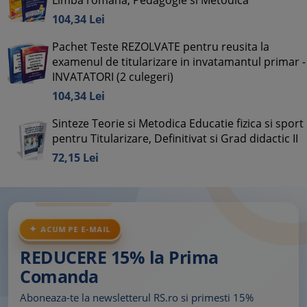
Limba romana, Pedagogie si Metodica
104,
34
Lei
Pachet Teste REZOLVATE pentru reusita la
examenul de titularizare in invatamantul primar -
INVATATORI (2 culegeri)
104,
34
Lei
Sinteze Teorie si Metodica Educatie fizica si sport
pentru Titularizare, Definitivat si Grad didactic II
72,
15
Lei
ACUM PE E-MAIL
REDUCERE 15% la Prima
Comanda
Aboneaza-te la newsletterul RS.ro si primesti 15%