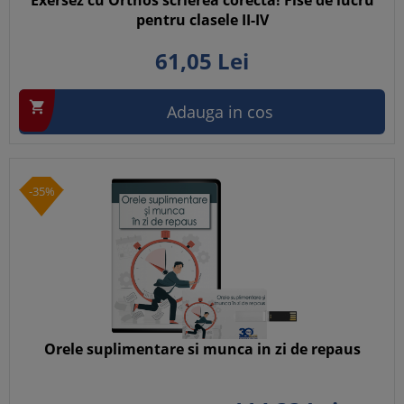
Exersez cu Orthos scrierea corecta! Fise de lucru
pentru clasele II-IV
61,
05
Lei

Adauga in cos
-35%
Orele suplimentare si munca in zi de repaus