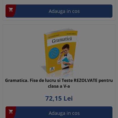

Adauga in cos
Gramatica. Fise de lucru si Teste REZOLVATE pentru
clasa a V-a
72,
15
Lei

Adauga in cos