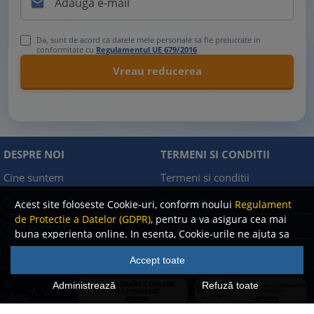

Da, sunt de acord ca datele mele personale sa fie prelucrate in
conformitate cu
Regulamentul UE 679/2016
DESPRE NOI
TERMENI SI CONDITII
Cine suntem
Termeni si conditii
Cum comand?
Facebook
Acest site foloseste Cookie-uri, conform noului
Regulament
de Protectie a Datelor (GDPR)
, pentru a va asigura cea mai
Cum platesc?
Contact
buna experienta online. In esenta, Cookie-urile ne ajuta sa
imbunatatim continutul de pe site, oferindu-va dvs.,
Cum returnez
Politica de confidentialitate
Accept toate
cititorul, o experienta online personalizata si mult mai
rapida. Ele sunt folosite doar de site-ul nostru si partenerii
©
Administrează
Refuză toate
A.N.P.C.
nostri de incredere. Click
AICI
pentru detalii despre politica
2008
de Cookie-uri.
-