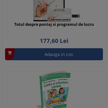
Totul despre pontaj si programul de lucru
177,
60
Lei

Adauga in cos