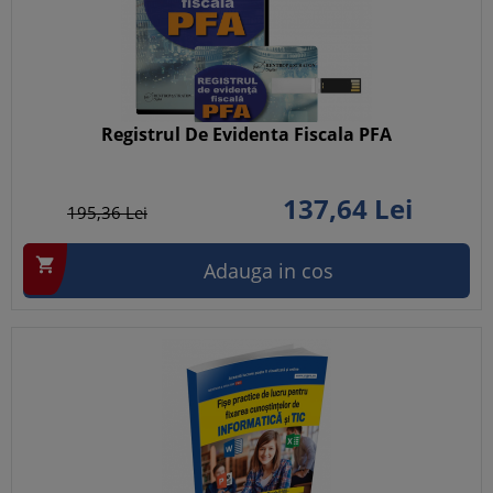
Registrul De Evidenta Fiscala PFA
137,
64
Lei
195,
36
Lei

Adauga in cos