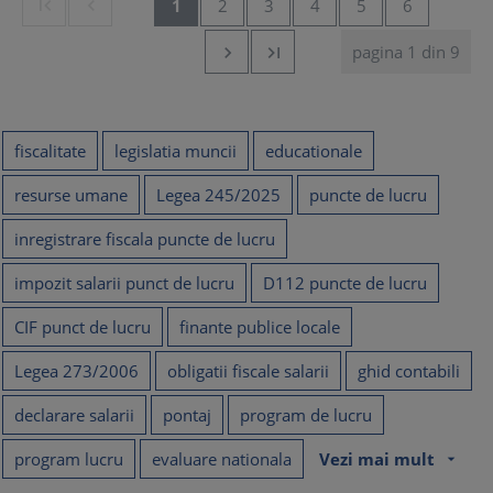


1
2
3
4
5
6
pagina 1 din 9


fiscalitate
legislatia muncii
educationale
resurse umane
Legea 245/2025
puncte de lucru
inregistrare fiscala puncte de lucru
impozit salarii punct de lucru
D112 puncte de lucru
CIF punct de lucru
finante publice locale
Legea 273/2006
obligatii fiscale salarii
ghid contabili
declarare salarii
pontaj
program de lucru
program lucru
evaluare nationala
Vezi mai mult
arrow_drop_down