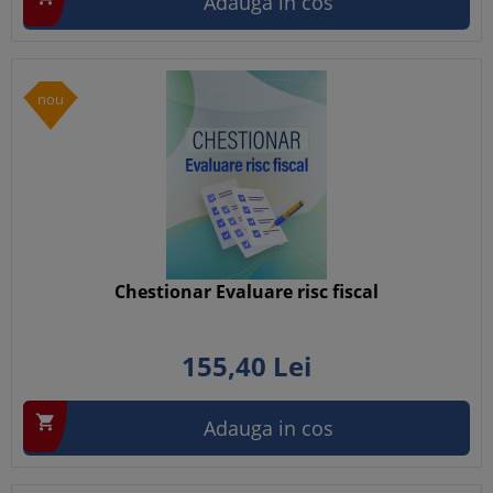
Adauga in cos
nou
Chestionar Evaluare risc fiscal
155,
40
Lei

Adauga in cos