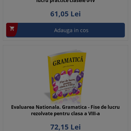
lucru practice clasele 0-IV
61,
05
Lei

Adauga in cos
Evaluarea Nationala. Gramatica - Fise de lucru
rezolvate pentru clasa a VIII-a
72,
15
Lei