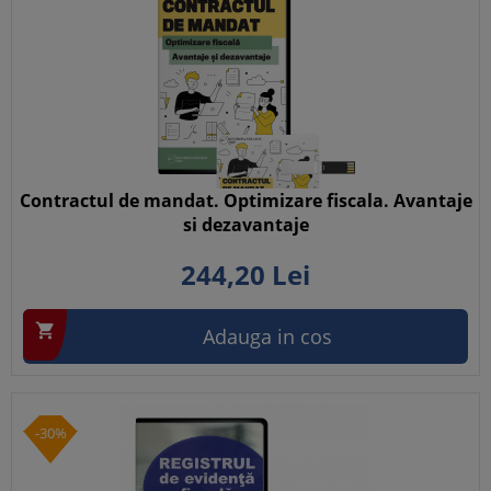
Contractul de mandat. Optimizare fiscala. Avantaje
si dezavantaje
244,
20
Lei

Adauga in cos
-30%