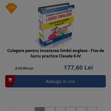
-16%
Culegere pentru invatarea limbii engleze - Fise de
lucru practice Clasele 0-IV
177,
60
Lei
210,
90
Lei

Adauga in cos