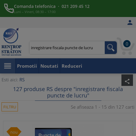
Comanda telefonica · 021 209 45 12
Luni – Vineri, 08:30 – 17:00

0

Promotii
Noutati
Reduceri
Esti aici:
RS
share
127 produse RS despre "inregistrare fiscala
puncte de lucru"
Se afiseaza 1 - 15 din 127 carti
FILTRU
nou