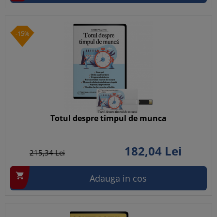
-15%
Totul despre timpul de munca
182,
04
Lei
215,
34
Lei

Adauga in cos