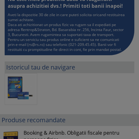
asupra achizitiei dvs.! Primiti toti banii inapoi!
Aveti la dispozitie 30 de zile in care puteti solicita oricand restituirea
sumei achitate.
Daca ati achizitionat un produs fizic va rugam sa il expediati pe
adresa Rentrop&Straton, Bd. Basarabia nr. 256, Incinta Faur, sector
3, Bucuresti. Avem rugamintea sa suportati taxa de transport.
Pentru un serviciu sau produs online e suficient sa ne comunicati
prin e-mail (
rs@rs.ro
) sau telefonic (021-209.45.45). Banii vor fi
restituiti cu promptitudine fie direct in cont, fie prin mandat postal.
Istoricul tau de navigare
Produse recomandate
Booking & Airbnb. Obligatii fiscale pentru