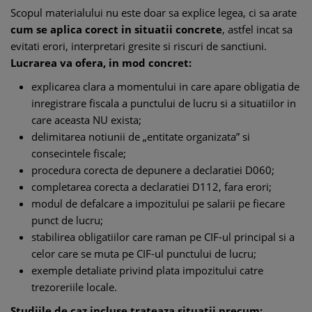
Scopul materialului nu este doar sa explice legea, ci sa arate
cum se aplica corect in situatii concrete
, astfel incat sa
evitati erori, interpretari gresite si riscuri de sanctiuni.
Lucrarea va ofera, in mod concret:
explicarea clara a momentului in care apare obligatia de
inregistrare fiscala a punctului de lucru si a situatiilor in
care aceasta NU exista;
delimitarea notiunii de „entitate organizata” si
consecintele fiscale;
procedura corecta de depunere a declaratiei D060;
completarea corecta a declaratiei D112, fara erori;
modul de defalcare a impozitului pe salarii pe fiecare
punct de lucru;
stabilirea obligatiilor care raman pe CIF-ul principal si a
celor care se muta pe CIF-ul punctului de lucru;
exemple detaliate privind plata impozitului catre
trezoreriile locale.
Studiile de caz incluse trateaza situatii precum: