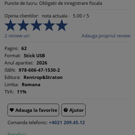
Puncte de lucru. Obligatii de inregistrare fiscala
Opinia clientilor:
nota actuala -
5.00
/
5
2
review-uri
Adauga propriul review
Pagini:
62
Format:
Stick USB
Anul aparitiei:
2026
ISBN:
978-606-47-1530-2
Editura:
Rentrop&Straton
Limba:
Romana
TVA:
11%
Adauga la favorite
Ajutor


Comanda telefonic:
+4021 209.45.12
Beneficii: