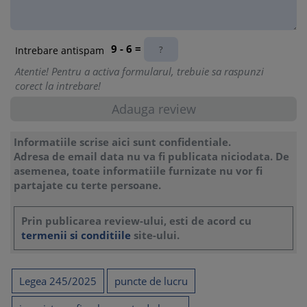
normelor metodologice
23. Declararea si plata obligatiilor salariale pentru activitatea
9 - 6 =
desfasurata pe teren
Intrebare antispam
24. Declararea si plata obligatiilor salariale pentru activitatea
Atentie! Pentru a activa formularul, trebuie sa raspunzi
desfasurata online
corect la intrebare!
25. Declararea obligatiilor salariale in cazul existentei mai
multor puncte de lucru
26. Cod fiscal pentru puncte de lucru situate in Sectorul 3 si
Informatiile scrise aici sunt confidentiale.
Sectorul 6
Adresa de email data nu va fi publicata niciodata. De
asemenea, toate informatiile furnizate nu vor fi
27. Arondarea punctelor de lucru la administratii fiscale
partajate cu terte persoane.
diferite
28. Conditii de declarare a punctului de lucru in cazul
Prin publicarea review-ului, esti de acord cu
activitatilor temporare la terti
termenii si conditiile
site-ului.
29. Declararea punctului de lucru in functie de dreptul de
folosinta asupra spatiului
Legea 245/2025
puncte de lucru
30. Diferentierea dintre activitatea proprie si activitatea
desfasurata la client