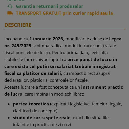
Garantia returnarii produselor

TRANSPORT GRATUIT prin curier rapid sau la

easybox
DESCRIERE
Incepand cu
1 ianuarie 2026
, modificarile aduse de
Legea
nr. 245/2025
schimba radical modul in care sunt tratate
fiscal punctele de lucru. Pentru prima data, legislatia
stabileste fara echivoc faptul ca
orice punct de lucru in
care exista cel putin un salariat trebuie inregistrat
fiscal ca platitor de salarii
, cu impact direct asupra
declaratiilor, platilor si controalelor fiscale.
Aceasta lucrare a fost conceputa ca un
instrument practic
de lucru
, care imbina in mod echilibrat:
partea teoretica
(explicatii legislative, temeiuri legale,
clarificari de concepte)
studii de caz si spete reale
, exact din situatiile
intalnite in practica de zi cu zi