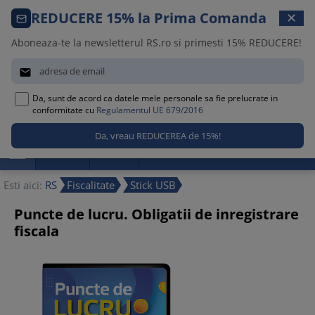
Comanda telefonica · 021 209 45 12
REDUCERE 15% la Prima Comanda
✕
Luni – Vineri, 08:30 – 17:00
Aboneaza-te la newsletterul RS.ro si primesti 15% REDUCERE!


Da, sunt de acord ca datele mele personale sa fie prelucrate in
0
conformitate cu
Regulamentul UE 679/2016

Promotii
Noutati
Reduceri
Esti aici:
RS
Fiscalitate
Stick USB
Puncte de lucru. Obligatii de inregistrare
fiscala