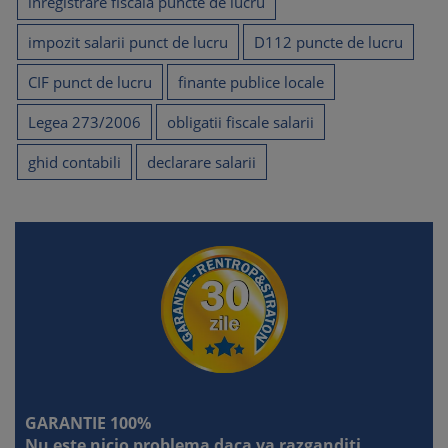
inregistrare fiscala puncte de lucru
31. Actualizarea codului CAEN si depunerea Declaratiei 060
in lipsa codului vechi
impozit salarii punct de lucru
D112 puncte de lucru
32. Obligatia actualizarii codului CAEN la ONRC conform
CIF punct de lucru
finante publice locale
CAEN Rev. 3
Legea 273/2006
obligatii fiscale salarii
33. Procedura de actualizare a codului CAEN la ONRC si
corelarea cu inregistrarea fiscala
ghid contabili
declarare salarii
34. Punct de lucru PFA fara angajati. Fara obligatii fiscale
suplimentare
35. Declarare punct de lucru
GARANTIE 100%
Nu este nicio problema daca va razganditi