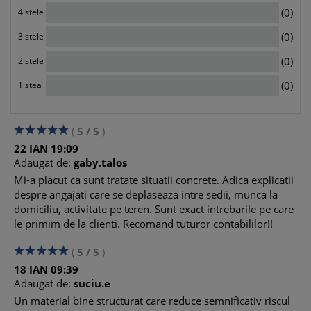
sediul clientului
0
(0)
4 stele
5. Cod fiscal punct de lucru incepand cu anul 2026 – punct
0
de lucru cu 5 angajati
(0)
3 stele
6. Intreprindere individuala – utilizarea spatiilor de
0
(0)
2 stele
coworking pentru desfasurarea activitatii
0
(0)
1 stea
7. Intreprindere individuala – organizarea de cursuri
culturale in cafenele
8. Santier cu 4 salariati – existenta obligatiei de declarare a
(
5
/
5
)
punctului de lucru in baza Legii nr. 273/2006
22
IAN
19:09
Adaugat de:
gaby.talos
9. Punct de lucru inregistrat la ONRC in aceeasi localitate cu
Mi-a placut ca sunt tratate situatii concrete. Adica explicatii
sediul social – obligatii fiscale
despre angajati care se deplaseaza intre sedii, munca la
10. Declararea impozitului pe salarii pentru punct de lucru
domiciliu, activitate pe teren. Sunt exact intrebarile pe care
situat in aceeasi localitate cu sediul social
le primim de la clienti. Recomand tuturor contabililor!!
11. Necesitatea solicitarii unui cod de identificare fiscala
(
5
/
5
)
pentru punctul de lucru din aceeasi localitate
18
IAN
09:39
12. Atribuirea codului de identificare fiscala pentru puncte
Adaugat de:
suciu.e
de lucru conform Legii nr. 245/2025
Un material bine structurat care reduce semnificativ riscul