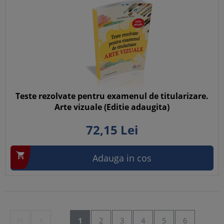
Teste rezolvate pentru examenul de titularizare.
Arte vizuale (Editie adaugita)
72,
15
Lei

Adauga in cos


1
2
3
4
5
6