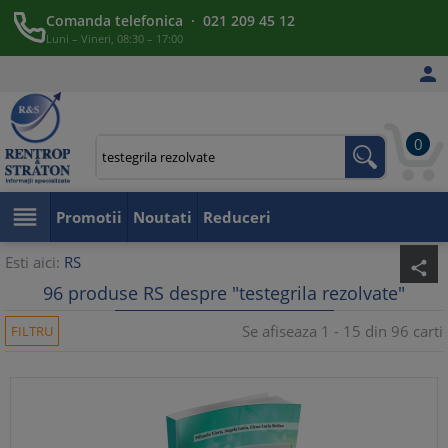
Comanda telefonica · 021 209 45 12
Luni – Vineri, 08:30 – 17:00

0

Promotii
Noutati
Reduceri
Esti aici:
RS
share
96 produse RS despre "testegrila rezolvate"
Se afiseaza 1 - 15 din 96 carti
FILTRU