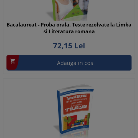
Bacalaureat - Proba orala. Teste rezolvate la Limba
si Literatura romana
72,
15
Lei

Adauga in cos