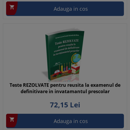

Adauga in cos
Teste REZOLVATE pentru reusita la examenul de
definitivare in invatamantul prescolar
72,
15
Lei

Adauga in cos