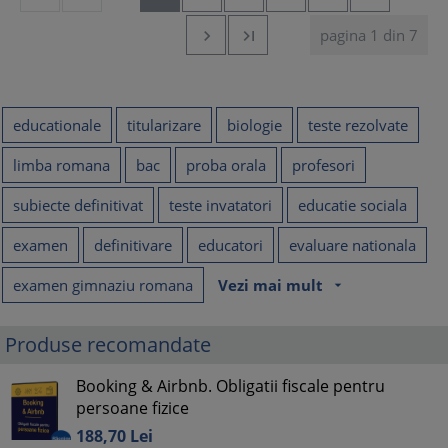
pagina 1 din 7


educationale
titularizare
biologie
teste rezolvate
limba romana
bac
proba orala
profesori
subiecte definitivat
teste invatatori
educatie sociala
examen
definitivare
educatori
evaluare nationala
examen gimnaziu romana
Vezi mai mult
arrow_drop_down
Produse recomandate
Booking & Airbnb. Obligatii fiscale pentru
persoane fizice
188,
70
Lei