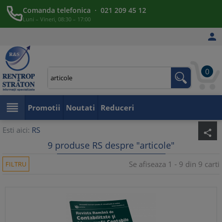
Comanda telefonica · 021 209 45 12
Luni – Vineri, 08:30 – 17:00

0

Promotii
Noutati
Reduceri
Esti aici:
RS
share
9 produse RS despre "articole"
Se afiseaza 1 - 9 din 9 carti
FILTRU