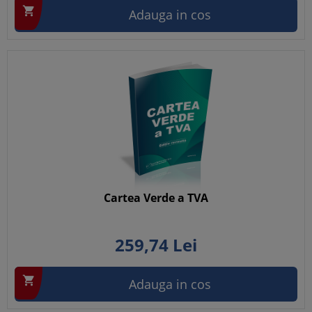

Adauga in cos
Cartea Verde a TVA
259,
74
Lei

Adauga in cos