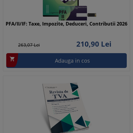
PFA/II/IF: Taxe, Impozite, Deduceri, Contributii 2026
210,
90
Lei
263,
07
Lei

Adauga in cos