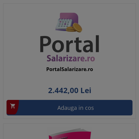
PortalSalarizare.ro
2.442,
00
Lei

Adauga in cos