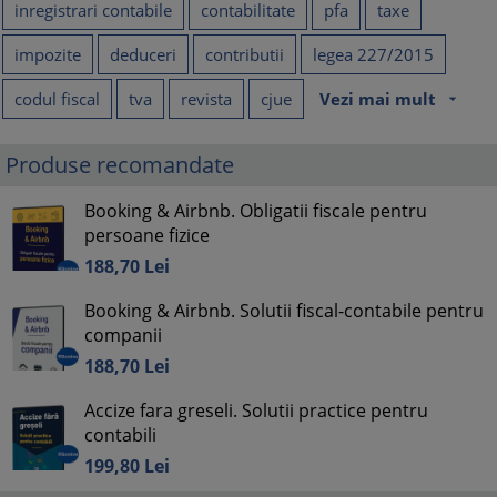
inregistrari contabile
contabilitate
pfa
taxe
impozite
deduceri
contributii
legea 227/2015
codul fiscal
tva
revista
cjue
Vezi mai mult
arrow_drop_down
Produse recomandate
Booking & Airbnb. Obligatii fiscale pentru
persoane fizice
188,
70
Lei
Booking & Airbnb. Solutii fiscal-contabile pentru
companii
188,
70
Lei
Accize fara greseli. Solutii practice pentru
contabili
199,
80
Lei