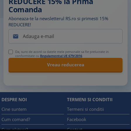
REDUCERE 15% la Prima
Comanda
Aboneaza-te la newsletterul RS.ro si primesti 15%
REDUCERE!

Da, sunt de acord ca datele mele personale sa fie prelucrate in
conformitate cu
Regulamentul UE 679/2016
DESPRE NOI
TERMENI SI CONDITII
Cine suntem
Termeni si conditii
Cum comand?
Facebook
Cum platesc?
Contact