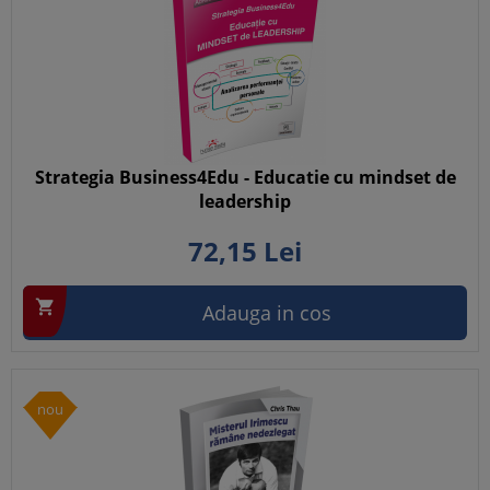
Strategia Business4Edu - Educatie cu mindset de
leadership
72,
15
Lei

Adauga in cos
nou