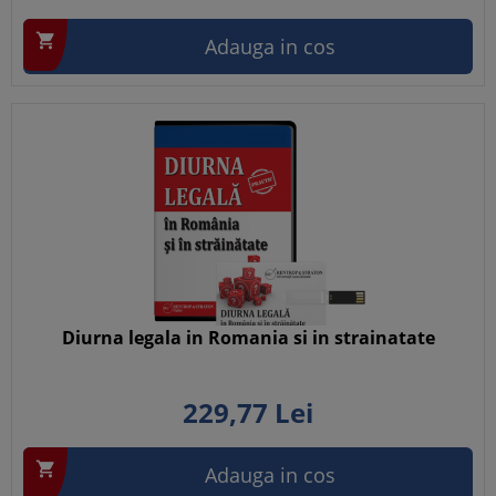

Adauga in cos
Diurna legala in Romania si in strainatate
229,
77
Lei

Adauga in cos