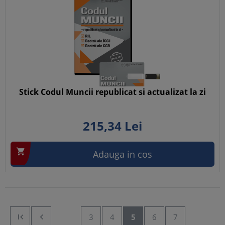
Stick Codul Muncii republicat si actualizat la zi
215,
34
Lei

Adauga in cos


3
4
5
6
7