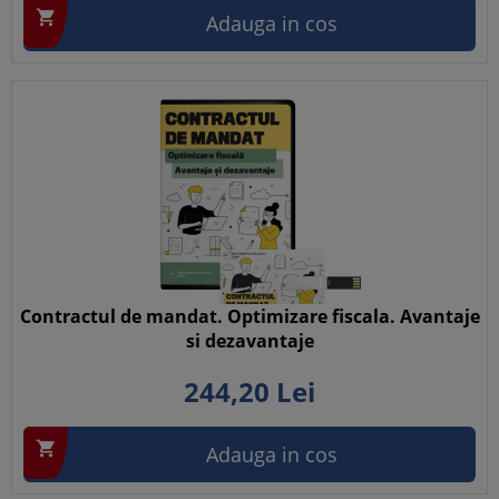

Adauga in cos
Contractul de mandat. Optimizare fiscala. Avantaje
si dezavantaje
244,
20
Lei

Adauga in cos