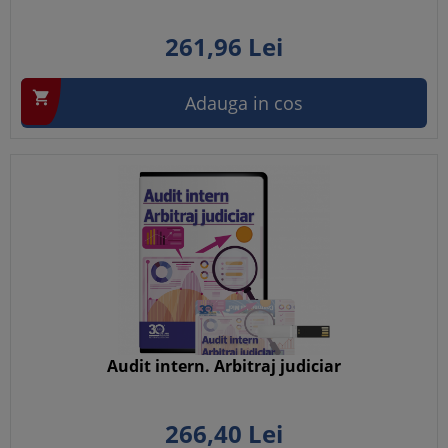
261,
96
Lei

Adauga in cos
Audit intern. Arbitraj judiciar
266,
40
Lei