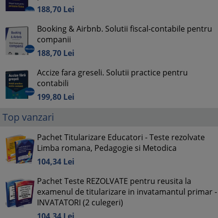
188,
70
Lei
Booking & Airbnb. Solutii fiscal-contabile pentru
companii
188,
70
Lei
Accize fara greseli. Solutii practice pentru
contabili
199,
80
Lei
Top vanzari
Pachet Titularizare Educatori - Teste rezolvate
Limba romana, Pedagogie si Metodica
104,
34
Lei
Pachet Teste REZOLVATE pentru reusita la
examenul de titularizare in invatamantul primar -
INVATATORI (2 culegeri)
104,
34
Lei