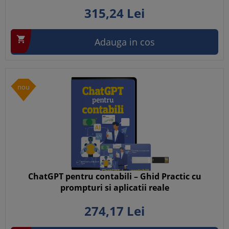
315,
24
Lei

Adauga in cos
nou
ChatGPT pentru contabili – Ghid Practic cu
prompturi si aplicatii reale
274,
17
Lei