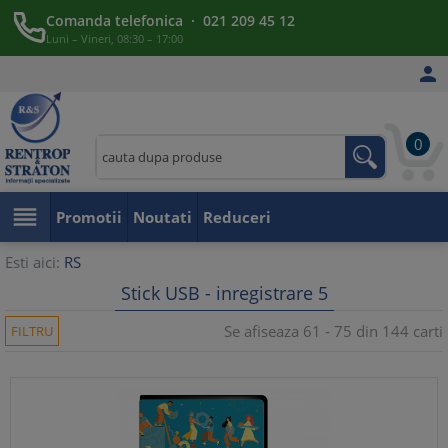
Comanda telefonica · 021 209 45 12
Luni – Vineri, 08:30 – 17:00

0

Promotii
Noutati
Reduceri
Esti aici:
RS
Stick USB - inregistrare 5
Se afiseaza 61 - 75 din 144 carti
FILTRU