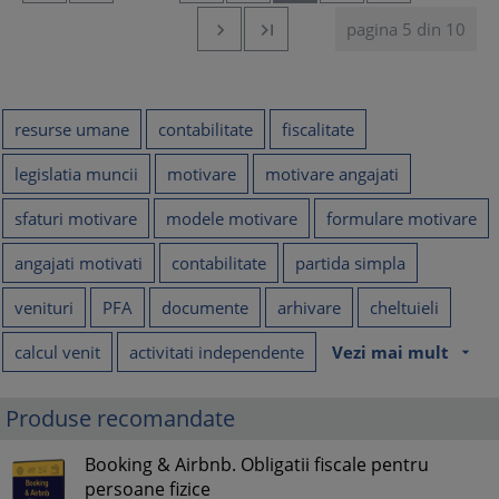
pagina 5 din 10


resurse umane
contabilitate
fiscalitate
legislatia muncii
motivare
motivare angajati
sfaturi motivare
modele motivare
formulare motivare
angajati motivati
contabilitate
partida simpla
venituri
PFA
documente
arhivare
cheltuieli
calcul venit
activitati independente
Vezi mai mult
arrow_drop_down
Produse recomandate
Booking & Airbnb. Obligatii fiscale pentru
persoane fizice