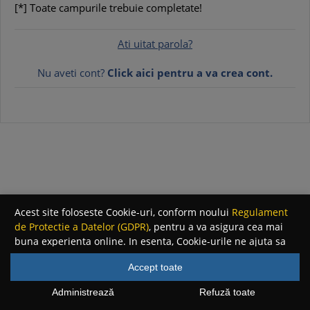
[*] Toate campurile trebuie completate!
Ati uitat parola?
Nu aveti cont?
Click aici pentru a va crea cont.
Acest site foloseste Cookie-uri, conform noului
Regulament
de Protectie a Datelor (GDPR)
, pentru a va asigura cea mai
buna experienta online. In esenta, Cookie-urile ne ajuta sa
imbunatatim continutul de pe site, oferindu-va dvs.,
Accept toate
cititorul, o experienta online personalizata si mult mai
rapida. Ele sunt folosite doar de site-ul nostru si partenerii
Administrează
Refuză toate
nostri de incredere. Click
AICI
pentru detalii despre politica