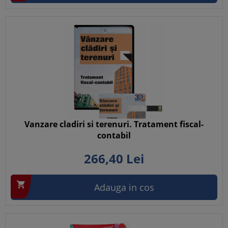
Vanzare cladiri si terenuri. Tratament fiscal-
contabil
266,
40
Lei

Adauga in cos