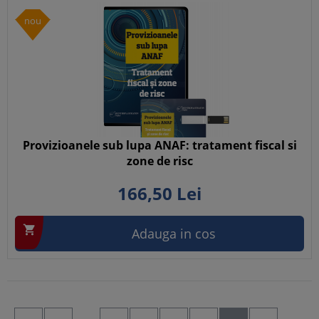
nou
Provizioanele sub lupa ANAF: tratament fiscal si
zone de risc
166,
50
Lei

Adauga in cos