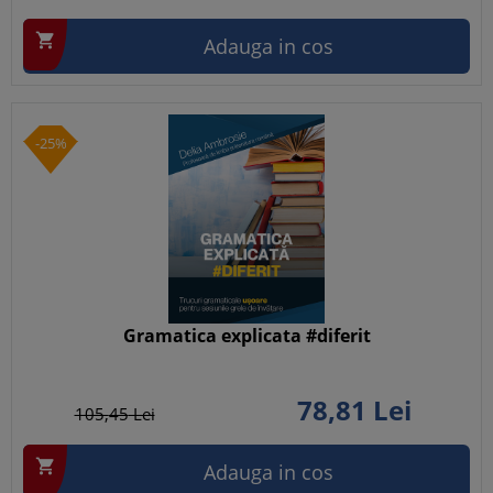

Adauga in cos
-25%
Gramatica explicata #diferit
78,
81
Lei
105,
45
Lei

Adauga in cos