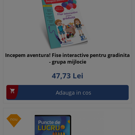
Incepem aventura! Fise interactive pentru gradinita
- grupa mijlocie
47,
73
Lei

Adauga in cos
nou