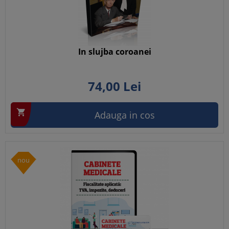
In slujba coroanei
74,
00
Lei

Adauga in cos
nou