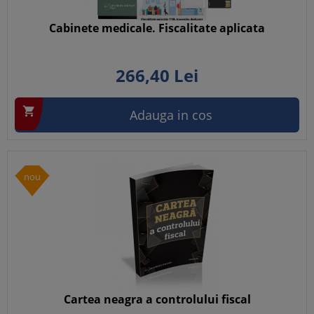
Cabinete medicale. Fiscalitate aplicata
266,
40
Lei

Adauga in cos
nou
Cartea neagra a controlului fiscal