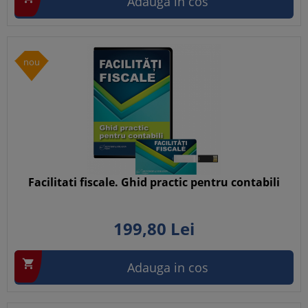
Adauga in cos
nou
Facilitati fiscale. Ghid practic pentru contabili
199,
80
Lei

Adauga in cos