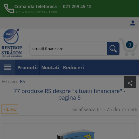
Comanda telefonica · 021 209 45 12
Luni – Vineri, 08:30 – 17:00

0

Promotii
Noutati
Reduceri
Esti aici:
RS
share
77 produse RS despre "situatii financiare" -
pagina 5
Se afiseaza 61 - 75 din 77 carti
FILTRU