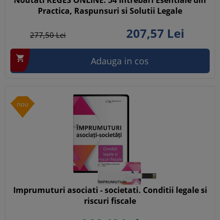
Noutati REGES ONLINE: 54 Intrebari Esentiale din
Practica, Raspunsuri si Solutii Legale
207,
57
Lei
277,
50
Lei

Adauga in cos
nou
Imprumuturi asociati - societati. Conditii legale si
riscuri fiscale