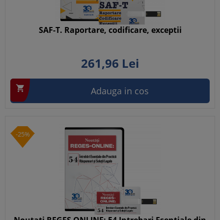
SAF-T. Raportare, codificare, exceptii
261,
96
Lei

Adauga in cos
-25%