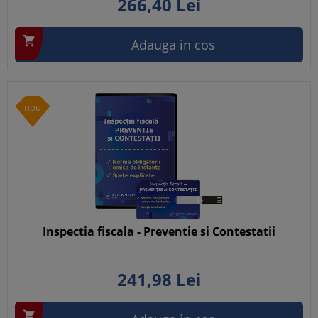
266,
40
Lei

Adauga in cos
nou
Inspectia fiscala - Preventie si Contestatii
241,
98
Lei
