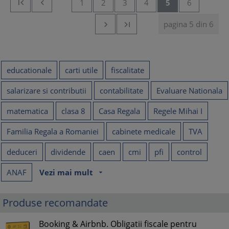


1
2
3
4
5
6
pagina 5 din 6


educationale
carti utile
fiscalitate
salarizare si contributii
contabilitate
Evaluare Nationala
matematica
clasa 8
Casa Regala
Regele Mihai I
Familia Regala a Romaniei
cabinete medicale
TVA
deduceri
dividende
caen
cmi
pfi
control
ANAF
Vezi mai mult
arrow_drop_down
Produse recomandate
Booking & Airbnb. Obligatii fiscale pentru