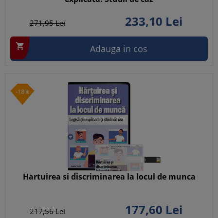
233,
10
Lei
271,
95
Lei

Adauga in cos
-18%
Hartuirea si discriminarea la locul de munca
177,
60
Lei
217,
56
Lei