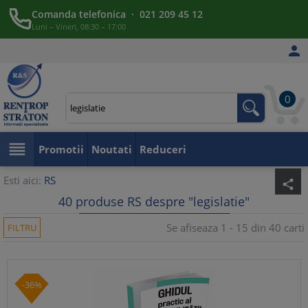
Comanda telefonica · 021 209 45 12
Luni – Vineri, 08:30 – 17:00

0

Promotii
Noutati
Reduceri
Esti aici:
RS
share
40 produse RS despre "legislatie"
Se afiseaza 1 - 15 din 40 carti
FILTRU
-36%