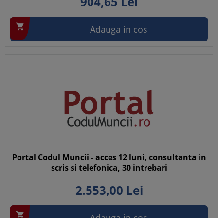
904,
65
Lei

Adauga in cos
Portal Codul Muncii - acces 12 luni, consultanta in
scris si telefonica, 30 intrebari
2.553,
00
Lei

Adauga in cos