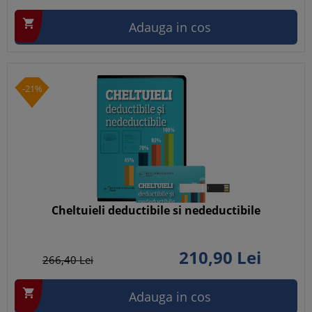

Adauga in cos
-21%
Cheltuieli deductibile si nedeductibile
210,
90
Lei
266,
40
Lei

Adauga in cos