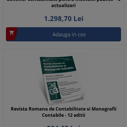
actualizari
1.298,
70
Lei

Adauga in cos
Revista Romana de Contabilitate si Monografii
Contabile - 12 editii