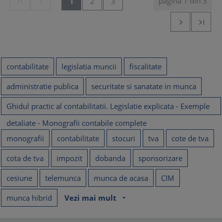
pagina 1 din 3


1
2
3


contabilitate
legislatia muncii
fiscalitate
administratie publica
securitate si sanatate in munca
Ghidul practic al contabilitatii. Legislatie explicata - Exemple
detaliate - Monografii contabile complete
monografii
contabilitate
stocuri
tva
cote de tva
cota de tva
impozit
dobanda
sponsorizare
cesiune
telemunca
munca de acasa
CIM
munca hibrid
Vezi mai mult
arrow_drop_down