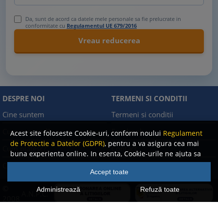
Da, sunt de acord ca datele mele personale sa fie prelucrate in
conformitate cu
Regulamentul UE 679/2016
DESPRE NOI
TERMENI SI CONDITII
Cine suntem
Termeni si conditii
Cum comand?
Facebook
Acest site foloseste Cookie-uri, conform noului
Regulament
de Protectie a Datelor (GDPR)
, pentru a va asigura cea mai
Cum platesc?
Contact
buna experienta online. In esenta, Cookie-urile ne ajuta sa
imbunatatim continutul de pe site, oferindu-va dvs.,
Cum returnez
Politica de confidentialitate
Accept toate
cititorul, o experienta online personalizata si mult mai
rapida. Ele sunt folosite doar de site-ul nostru si partenerii
©
Administrează
Refuză toate
A.N.P.C.
nostri de incredere. Click
AICI
pentru detalii despre politica
2008
de Cookie-uri.
-