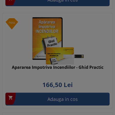
nou
Apararea Impotriva Incendiilor - Ghid Practic
166,
50
Lei

Adauga in cos