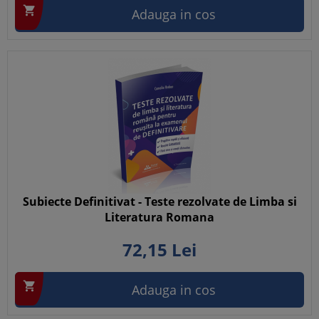

Adauga in cos
Subiecte Definitivat - Teste rezolvate de Limba si
Literatura Romana
72,
15
Lei

Adauga in cos