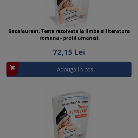
Bacalaureat. Teste rezolvate la limba si literatura
romana - profil umanist
72,
15
Lei

Adauga in cos