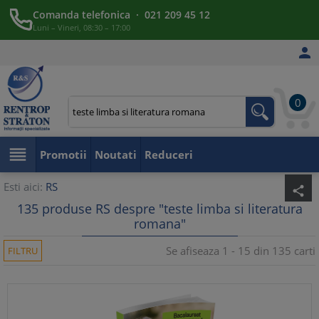
Comanda telefonica · 021 209 45 12
Luni – Vineri, 08:30 – 17:00

0

Promotii
Noutati
Reduceri
Esti aici:
RS
share
135 produse RS despre "teste limba si literatura
romana"
Se afiseaza 1 - 15 din 135 carti
FILTRU