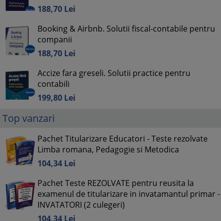
188,
70
Lei
Booking & Airbnb. Solutii fiscal-contabile pentru
companii
188,
70
Lei
Accize fara greseli. Solutii practice pentru
contabili
199,
80
Lei
Top vanzari
Pachet Titularizare Educatori - Teste rezolvate
Limba romana, Pedagogie si Metodica
104,
34
Lei
Pachet Teste REZOLVATE pentru reusita la
examenul de titularizare in invatamantul primar -
INVATATORI (2 culegeri)
104,
34
Lei