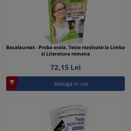
Bacalaureat - Proba orala. Teste rezolvate la Limba
si Literatura romana
72,
15
Lei

Adauga in cos