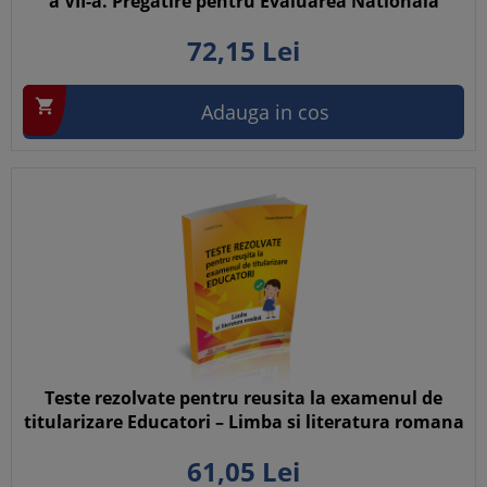
a VII-a. Pregatire pentru Evaluarea Nationala
72,
15
Lei

Adauga in cos
Teste rezolvate pentru reusita la examenul de
titularizare Educatori – Limba si literatura romana
61,
05
Lei