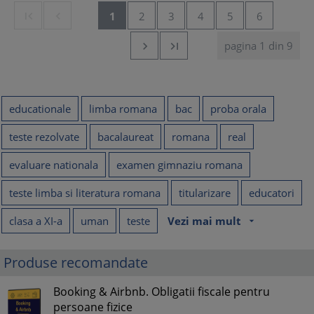


1
2
3
4
5
6
pagina 1 din 9


educationale
limba romana
bac
proba orala
teste rezolvate
bacalaureat
romana
real
evaluare nationala
examen gimnaziu romana
teste limba si literatura romana
titularizare
educatori
clasa a XI-a
uman
teste
Vezi mai mult
arrow_drop_down
Produse recomandate
Booking & Airbnb. Obligatii fiscale pentru
persoane fizice