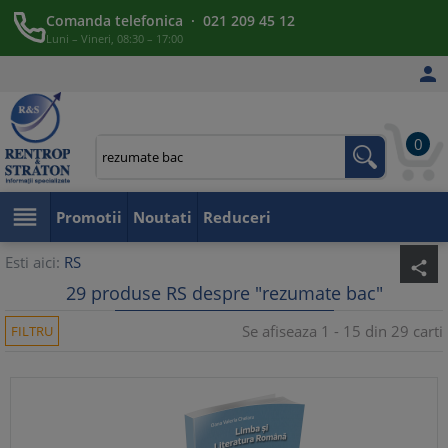
Comanda telefonica · 021 209 45 12
Luni – Vineri, 08:30 – 17:00

0

Promotii
Noutati
Reduceri
Esti aici:
RS
share
29 produse RS despre "rezumate bac"
Se afiseaza 1 - 15 din 29 carti
FILTRU