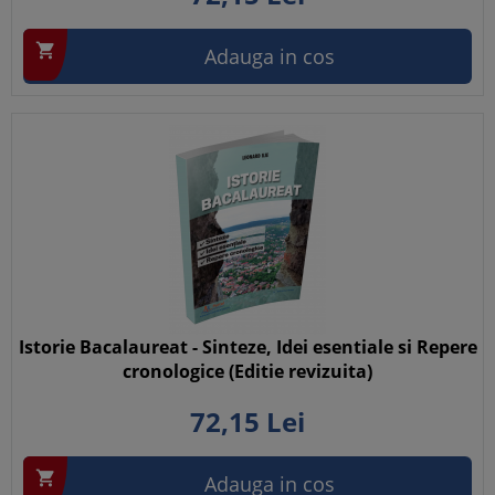

Adauga in cos
Istorie Bacalaureat - Sinteze, Idei esentiale si Repere
cronologice (Editie revizuita)
72,
15
Lei

Adauga in cos