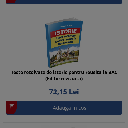
Teste rezolvate de istorie pentru reusita la BAC
(Editie revizuita)
72,
15
Lei

Adauga in cos