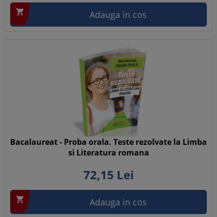

Adauga in cos
Bacalaureat - Proba orala. Teste rezolvate la Limba
si Literatura romana
72,
15
Lei

Adauga in cos