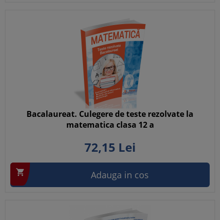
Bacalaureat. Culegere de teste rezolvate la
matematica clasa 12 a
72,
15
Lei

Adauga in cos