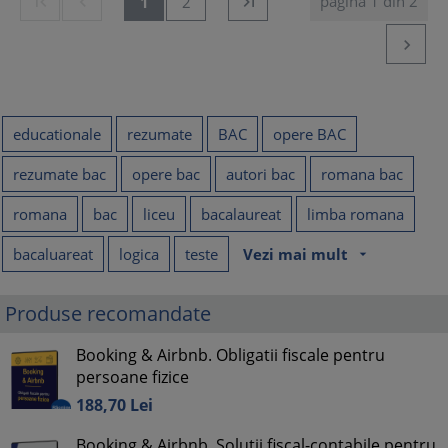
pagina 1 din 2


1
2


educationale
rezumate
BAC
opere BAC
rezumate bac
opere bac
autori bac
romana bac
romana
bac
liceu
bacalaureat
limba romana
bacaluareat
logica
teste
Vezi mai mult
arrow_drop_down
Produse recomandate
Booking & Airbnb. Obligatii fiscale pentru
persoane fizice
188,
70
Lei
Booking & Airbnb. Solutii fiscal-contabile pentru