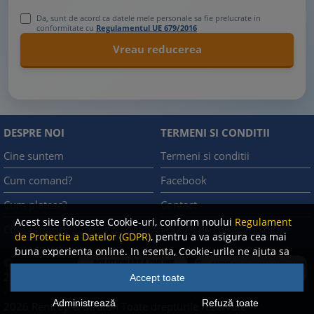
Da, sunt de acord ca datele mele personale sa fie prelucrate in
conformitate cu
Regulamentul UE 679/2016
DESPRE NOI
TERMENI SI CONDITII
Cine suntem
Termeni si conditii
Cum comand?
Facebook
Cum platesc?
Contact
Acest site foloseste Cookie-uri, conform noului
Regulament
Cum returnez
Politica de confidentialitate
de Protectie a Datelor (GDPR)
, pentru a va asigura cea mai
buna experienta online. In esenta, Cookie-urile ne ajuta sa
©
imbunatatim continutul de pe site, oferindu-va dvs.,
A.N.P.C.
2008
Accept toate
cititorul, o experienta online personalizata si mult mai
-
rapida. Ele sunt folosite doar de site-ul nostru si partenerii
Administrează
Refuză toate
2026 Rentrop & Straton
Toate drepturile rezervate
nostri de incredere. Click
AICI
pentru detalii despre politica