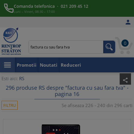
Comanda telefonica · 021 209 45 12
Luni – Vineri, 08:30 – 17:00

0

Promotii
Noutati
Reduceri
Esti aici:
RS
share
296 produse RS despre "factura cu sau fara tva" -
pagina 16
Se afiseaza 226 - 240 din 296 carti
FILTRU