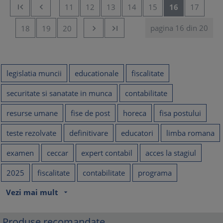


11
12
13
14
15
16
17
pagina 16 din 20
18
19
20


legislatia muncii
educationale
fiscalitate
securitate si sanatate in munca
contabilitate
resurse umane
fise de post
horeca
fisa postului
teste rezolvate
definitivare
educatori
limba romana
examen
ceccar
expert contabil
acces la stagiul
2025
fiscalitate
contabilitate
programa
Vezi mai mult
arrow_drop_down
Produse recomandate