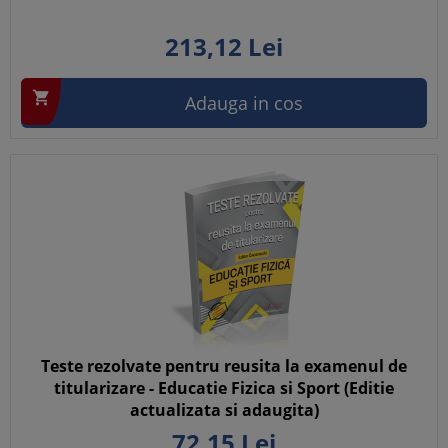
213,
12
Lei

Adauga in cos
Teste rezolvate pentru reusita la examenul de
titularizare - Educatie Fizica si Sport (Editie
actualizata si adaugita)
72,
15
Lei