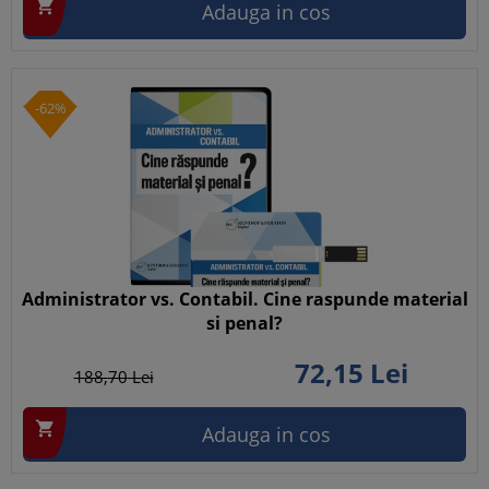

Adauga in cos
-62%
Administrator vs. Contabil. Cine raspunde material
si penal?
72,
15
Lei
188,
70
Lei

Adauga in cos