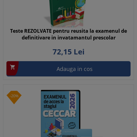
Teste REZOLVATE pentru reusita la examenul de
definitivare in invatamantul prescolar
72,
15
Lei

Adauga in cos
-20%