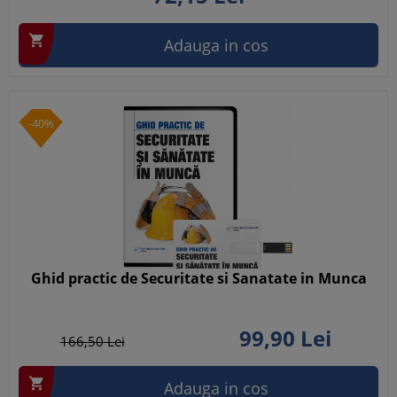

Adauga in cos
-40%
Ghid practic de Securitate si Sanatate in Munca
99,
90
Lei
166,
50
Lei

Adauga in cos