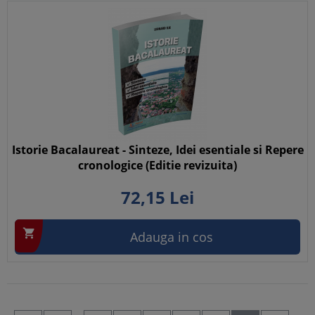
Istorie Bacalaureat - Sinteze, Idei esentiale si Repere
cronologice (Editie revizuita)
72,
15
Lei

Adauga in cos