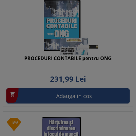
PROCEDURI CONTABILE pentru ONG
231,
99
Lei

Adauga in cos
-18%