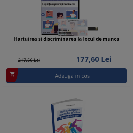
Hartuirea si discriminarea la locul de munca
177,
60
Lei
217,
56
Lei

Adauga in cos