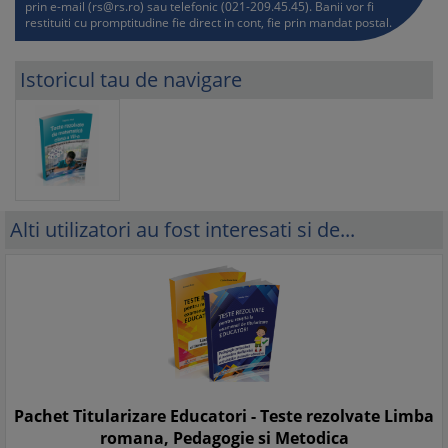
prin e-mail (
rs@rs.ro
) sau telefonic (021-209.45.45). Banii vor fi
Testul nr. 25 ………………………………………………………………………
restituiti cu promptitudine fie direct in cont, fie prin mandat postal.
104
Istoricul tau de navigare
Alti utilizatori au fost interesati si de...
Pachet Titularizare Educatori - Teste rezolvate Limba
romana, Pedagogie si Metodica