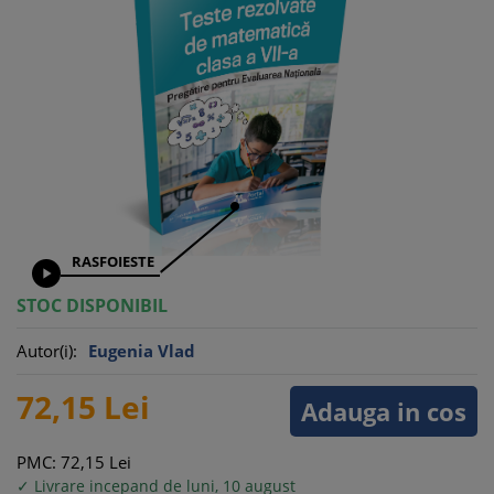
RASFOIESTE

STOC DISPONIBIL
Autor(i):
Eugenia Vlad
72,
15
Lei
Adauga in cos
PMC: 72,
15
Lei
✓ Livrare incepand de luni, 10 august