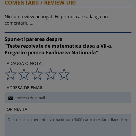
15
COMENTARII / REVIEW-URI
Testul nr. 4 ………………………………………………………………….……
Nici un review adaugat. Fii primul care adauga un
19
comentariu ...
Testul nr. 5 ……………………………………………………………….………
23
Spune-ti parerea despre
"Teste rezolvate de matematica clasa a VII-a.
Testul nr. 6 ………………………………………………………………….……
Pregatire pentru Evaluarea Nationala"
27
ADAUGA O NOTA
Testul nr. 7 …………………………………………………………….…………
31
ADRESA DE EMAIL
Testul nr. 8 …………………………………………………………….…………
35

Testul nr. 9 ………………………………………………………………….……
OPINIA TA
39
Testul nr. 10 ……………………………………………………………………...
43