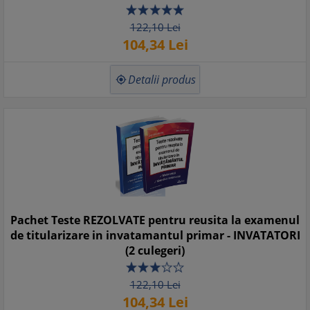
122,
10
Lei
104,
34
Lei
Detalii produs

Pachet Teste REZOLVATE pentru reusita la examenul
de titularizare in invatamantul primar - INVATATORI
(2 culegeri)
122,
10
Lei
104,
34
Lei