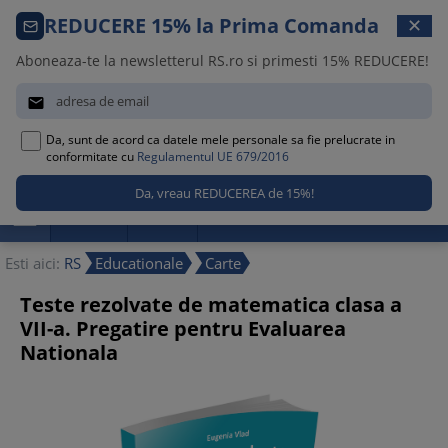
Comanda telefonica · 021 209 45 12
REDUCERE 15% la Prima Comanda
✕
Luni – Vineri, 08:30 – 17:00
Aboneaza-te la newsletterul RS.ro si primesti 15% REDUCERE!


Da, sunt de acord ca datele mele personale sa fie prelucrate in
0
conformitate cu
Regulamentul UE 679/2016

Promotii
Noutati
Reduceri
Esti aici:
RS
Educationale
Carte
Teste rezolvate de matematica clasa a
VII-a. Pregatire pentru Evaluarea
Nationala