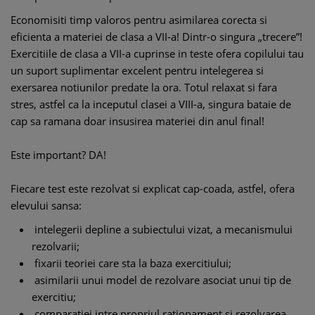
Economisiti timp valoros pentru asimilarea corecta si
eficienta a materiei de clasa a VII-a! Dintr-o singura „trecere”!
Exercitiile de clasa a VII-a cuprinse in teste ofera copilului tau
un suport suplimentar excelent pentru intelegerea si
exersarea notiunilor predate la ora. Totul relaxat si fara
stres, astfel ca la inceputul clasei a VIII-a, singura bataie de
cap sa ramana doar insusirea materiei din anul final!
Este important? DA!
Fiecare test este rezolvat si explicat cap-coada, astfel, ofera
elevului sansa:
intelegerii depline a subiectului vizat, a mecanismului
rezolvarii;
fixarii teoriei care sta la baza exercitiului;
asimilarii unui model de rezolvare asociat unui tip de
exercitiu;
comparatiei intre propriul rationament si rezolvarea