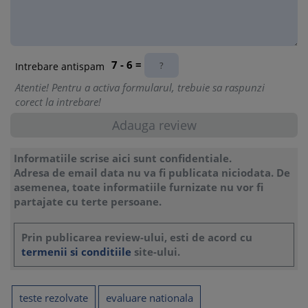
Testul nr. 11 ……………………………………………………………………...
47
7 - 6 =
Intrebare antispam
Testul nr. 12 ……………………………………………………………………...
51
Atentie! Pentru a activa formularul, trebuie sa raspunzi
corect la intrebare!
Testul nr. 13 ……………………………………………………………………...
55
Testul nr. 14 ……………………………………………………………………...
Informatiile scrise aici sunt confidentiale.
59
Adresa de email data nu va fi publicata niciodata. De
asemenea, toate informatiile furnizate nu vor fi
Testul nr. 15 ……………………………………………………………………...
partajate cu terte persoane.
63
Prin publicarea review-ului, esti de acord cu
Testul nr. 16 ……………………………………………………………….……..
termenii si conditiile
site-ului.
67
Testul nr. 17 ………………………………………………………………….…..
teste rezolvate
evaluare nationala
71