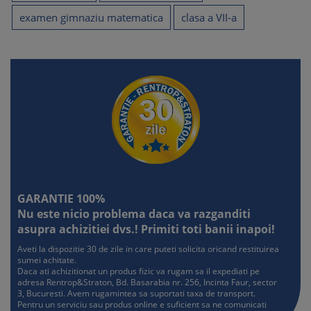
examen gimnaziu matematica
clasa a VII-a
Testul nr. 18 …………………………………………………………….………..
75
Testul nr. 19 …………………………………………………………….………..
79
Testul nr. 20 ………………………………………………………………….…...
83
Testul nr. 21 ………………………………………………………………………
87
Testul nr. 22 ………………………………………………………………………
GARANTIE 100%
91
Nu este nicio problema daca va razganditi
asupra achizitiei dvs.! Primiti toti banii inapoi!
Testul nr. 23 ………………………………………………………………………
Aveti la dispozitie 30 de zile in care puteti solicita oricand restituirea
95
sumei achitate.
Daca ati achizitionat un produs fizic va rugam sa il expediati pe
Testul nr. 24 ………………………………………………………………………
adresa Rentrop&Straton, Bd. Basarabia nr. 256, Incinta Faur, sector
3, Bucuresti. Avem rugamintea sa suportati taxa de transport.
99
Pentru un serviciu sau produs online e suficient sa ne comunicati