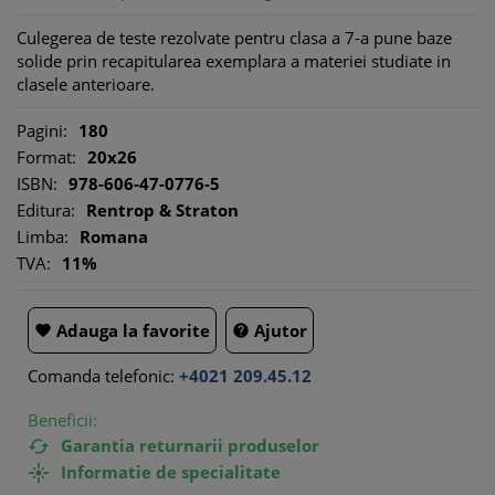
Culegerea de teste rezolvate pentru clasa a 7-a pune baze
solide prin recapitularea exemplara a materiei studiate in
clasele anterioare.
Pagini:
180
Format:
20x26
ISBN:
978-606-47-0776-5
Editura:
Rentrop & Straton
Limba:
Romana
TVA:
11%
Adauga la favorite
Ajutor


Comanda telefonic:
+4021 209.45.12
Beneficii:
Garantia returnarii produselor

Informatie de specialitate
