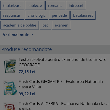
titularizare
subiecte
romania
intrebari
raspunsuri
cronologic
perioade
bacalaureat
academia de politie
bac
examen
Vezi mai mult
arrow_drop_down
Produse recomandate
Teste rezolvate pentru examenul de titularizare
GEOGRAFIE
72,
15
Lei
Flash Cards GEOMETRIE - Evaluarea Nationala
clasa a VIII-a
99,
22
Lei
Flash Cards ALGEBRA - Evaluarea Nationala clasa
a VIII-a