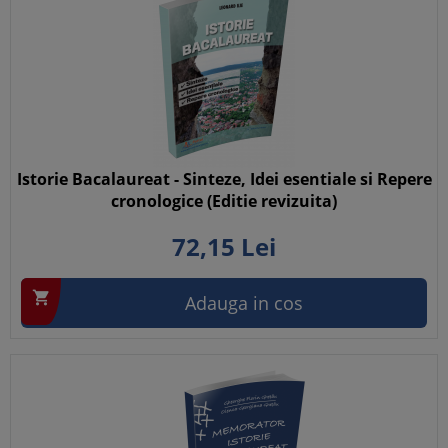
Istorie Bacalaureat - Sinteze, Idei esentiale si Repere
cronologice (Editie revizuita)
72,
15
Lei

Adauga in cos