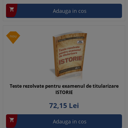

Adauga in cos
nou
Teste rezolvate pentru examenul de titularizare
ISTORIE
72,
15
Lei

Adauga in cos