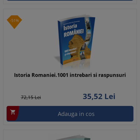
-51%
Istoria Romaniei.1001 intrebari si raspunsuri
35,
52
Lei
72,
15
Lei

Adauga in cos