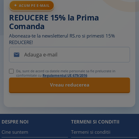
ACUM PE E-MAIL
REDUCERE 15% la Prima
Comanda
Aboneaza-te la newsletterul RS.ro si primesti 15%
REDUCERE!

Da, sunt de acord ca datele mele personale sa fie prelucrate in
conformitate cu
Regulamentul UE 679/2016
DESPRE NOI
TERMENI SI CONDITII
Cine suntem
Termeni si conditii