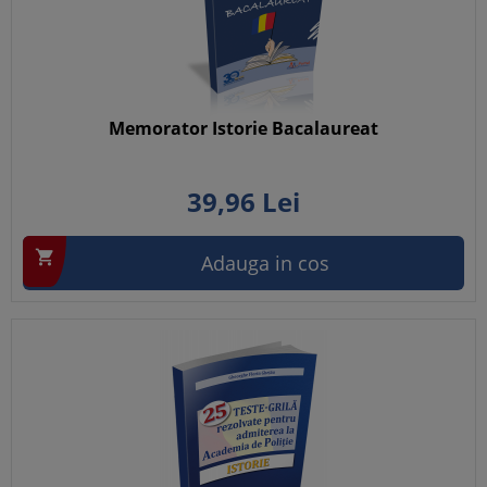
Memorator Istorie Bacalaureat
39,
96
Lei

Adauga in cos