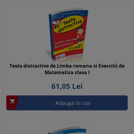
Teste distractive de Limba romana si Exercitii de
Matematica clasa I
61,
05
Lei

Adauga in cos