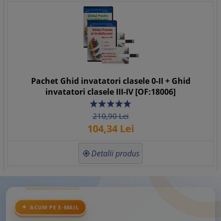
Pachet Ghid invatatori clasele 0-II + Ghid
invatatori clasele III-IV [OF:18006]
210,
90
Lei
104,
34
Lei
Detalii produs

ACUM PE E-MAIL