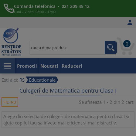
Comanda telefonica · 021 209 45 12
Luni – Vineri, 08:30 – 17:00

0

Promotii
Noutati
Reduceri
Esti aici:
RS
Educationale
Culegeri de Matematica pentru Clasa I
Se afiseaza 1 - 2 din 2 carti
FILTRU
Alege din selectia de culegeri de matematica pentru clasa I si
ajuta copilul tau sa invete mai eficient si mai distractiv.