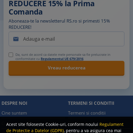
REDUCERE 15% la Prima
Comanda
Aboneaza-te la newsletterul RS.ro si primesti 15%
REDUCERE!

Da, sunt de acord ca datele mele personale sa fie prelucrate in
conformitate cu
Regulamentul UE 679/2016
DESPRE NOI
TERMENI SI CONDITII
Cine suntem
Termeni si conditii
Cum comand?
Facebook
Acest site foloseste Cookie-uri, conform noului
Regulament
de Protectie a Datelor (GDPR)
, pentru a va asigura cea mai