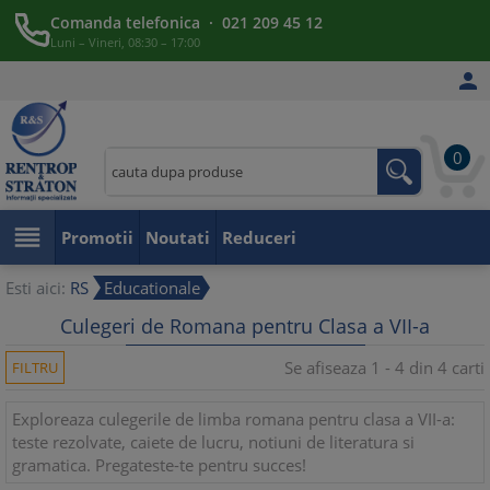
Comanda telefonica · 021 209 45 12
Luni – Vineri, 08:30 – 17:00

0

Promotii
Noutati
Reduceri
Esti aici:
RS
Educationale
Culegeri de Romana pentru Clasa a VII-a
Se afiseaza 1 - 4 din 4 carti
FILTRU
Exploreaza culegerile de limba romana pentru clasa a VII-a:
teste rezolvate, caiete de lucru, notiuni de literatura si
gramatica. Pregateste-te pentru succes!