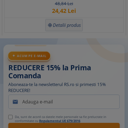
48,
84
Lei
24,
42
Lei
Detalii produs

ACUM PE E-MAIL
REDUCERE 15% la Prima
Comanda
Aboneaza-te la newsletterul RS.ro si primesti 15%
REDUCERE!

Da, sunt de acord ca datele mele personale sa fie prelucrate in
conformitate cu
Regulamentul UE 679/2016