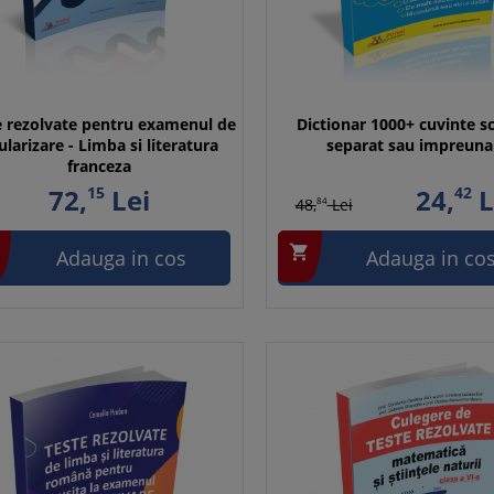
e rezolvate pentru examenul de
Dictionar 1000+ cuvinte sc
tularizare - Limba si literatura
separat sau impreuna
franceza
72,
15
Lei
24,
42
L
48,
84
Lei

Adauga in cos
Adauga in co