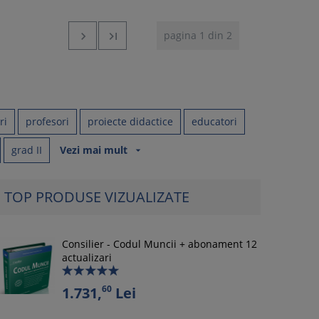
pagina 1 din 2


ri
profesori
proiecte didactice
educatori
grad II
Vezi mai mult
arrow_drop_down
TOP PRODUSE VIZUALIZATE
Consilier - Codul Muncii + abonament 12
actualizari
60
1.731,
Lei