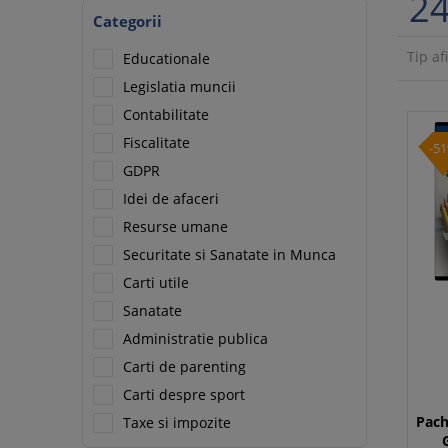
24
Categorii
Tip af
Educationale
Legislatia muncii
Contabilitate
Fiscalitate
-5
GDPR
Idei de afaceri
Resurse umane
Securitate si Sanatate in Munca
Carti utile
Sanatate
Administratie publica
Carti de parenting
Carti despre sport
Pach
Taxe si impozite