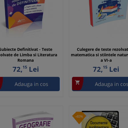
Subiecte Definitivat - Teste
Culegere de teste rezolvat
zolvate de Limba si Literatura
matematica si stiintele naturi
Romana
a VI-a
72,
15
Lei
72,
15
Lei

Adauga in cos
Adauga in co
-40%