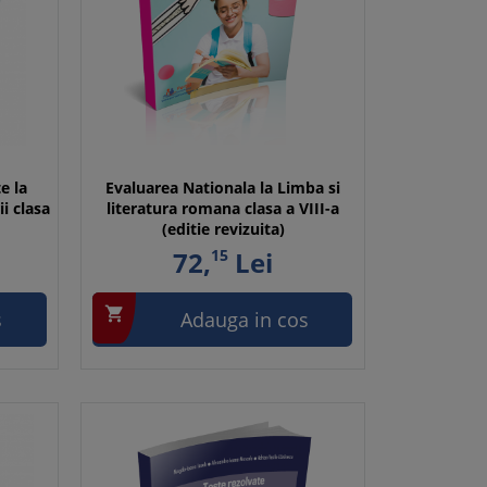
e la
Evaluarea Nationala la Limba si
i clasa
literatura romana clasa a VIII-a
(editie revizuita)
72,
15
Lei

s
Adauga in cos