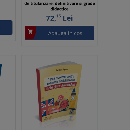
de titularizare, definitivare si grade
didactice
72,
15
Lei
s

Adauga in cos