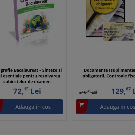
grafie Bacalaureat - Sinteze si
Documente (suplimenta
ei esentiale pentru rezolvarea
obligatorii. Controale fis
subiectelor de examen
72,
15
Lei
129,
87
L
216,
45
Lei

Adauga in cos
Adauga in co