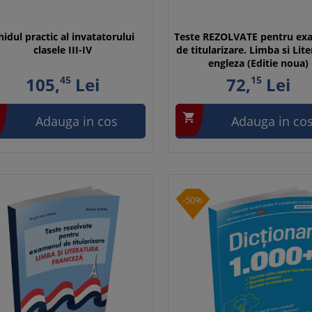
hidul practic al invatatorului
Teste REZOLVATE pentru ex
clasele III-IV
de titularizare. Limba si Lit
engleza (Editie noua)
105,
45
Lei
72,
15
Lei

Adauga in cos
Adauga in co
-50%