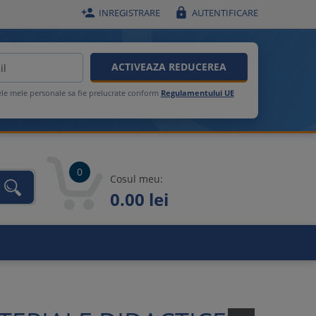


INREGISTRARE
AUTENTIFICARE
ACTIVEAZA REDUCEREA
ele mele personale sa fie prelucrate conform
Regulamentului UE
0
Cosul meu:
0.00 lei
unca