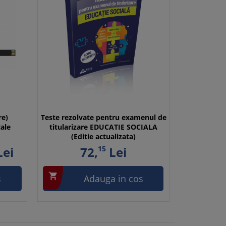
re)
Teste rezolvate pentru examenul de
cale
titularizare EDUCATIE SOCIALA
(Editie actualizata)
ei
72,
15
Lei

s
Adauga in cos