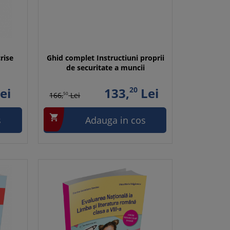
rise
Ghid complet Instructiuni proprii
de securitate a muncii
ei
133,
20
Lei
166,
50
Lei

s
Adauga in cos