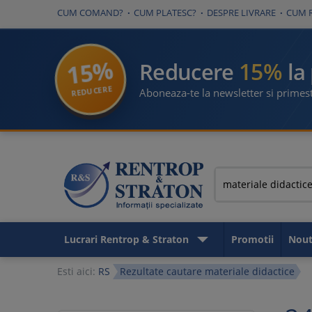
CUM COMAND?
CUM PLATESC?
DESPRE LIVRARE
CUM 
15%
15%
Reducere
la
REDUCERE
Aboneaza-te la newsletter si primest
Lucrari Rentrop & Straton
Promotii
Nout
Esti aici:
RS
Rezultate cautare materiale didactice