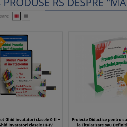
 PRODUSE RS DESPRE "MA
isare:


1%
et Ghid invatatori clasele 0-II +
Proiecte Didactice pentru s
Ghid invatatori clasele III-IV
la Titularizare sau Definit