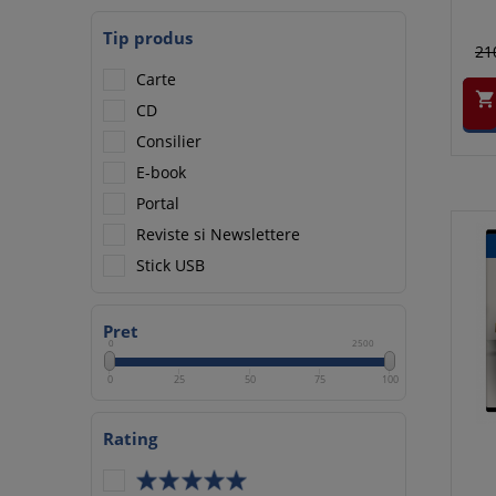
Tip produs
21
Carte

CD
Consilier
E-book
Portal
Reviste si Newslettere
Stick USB
Pret
0
2500
0
25
50
75
100
Rating