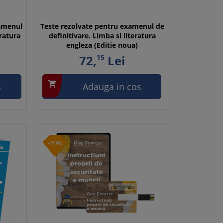
amenul
Teste rezolvate pentru examenul de
eratura
definitivare. Limba si literatura
engleza (Editie noua)
72,
15
Lei

s
Adauga in cos
-20%