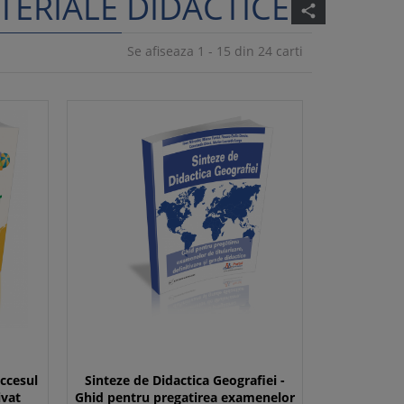
TERIALE DIDACTICE"
share
Se afiseaza 1 - 15 din 24 carti
uccesul
Sinteze de Didactica Geografiei -
ivat
Ghid pentru pregatirea examenelor