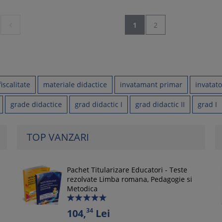

1
2
fiscalitate
materiale didactice
invatamant primar
invatato
grade didactice
grad didactic I
grad didactic II
grad I
TOP VANZARI
Pachet Titularizare Educatori - Teste
rezolvate Limba romana, Pedagogie si
Metodica
34
104,
Lei