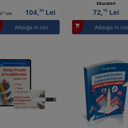
Educatori
104,
34
Lei
72,
15
Lei
0,
90
Lei

Adauga in cos
Adauga in co