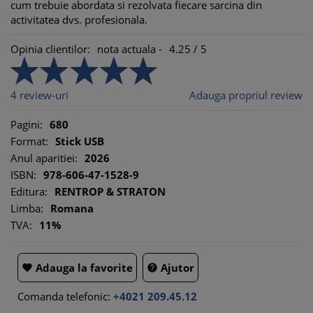
cum trebuie abordata si rezolvata fiecare sarcina din
activitatea dvs. profesionala.
Opinia clientilor:
nota actuala -
4.25
/
5
4
review-uri
Adauga propriul review
Pagini:
680
Format:
Stick USB
Anul aparitiei:
2026
ISBN:
978-606-47-1528-9
Editura:
RENTROP & STRATON
Limba:
Romana
TVA:
11%
Adauga la favorite
Ajutor


Comanda telefonic:
+4021 209.45.12