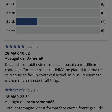
0
(0)
4 stele
0
(0)
3 stele
1
(1)
2 stele
0
(0)
1 stea
(
5
/
5
)
28
MAR
10:02
Adaugat de:
DanielaR
Daca esti contabil este musai sa tii pasul cu modificarile
contabile. Cartea verde este UNICA pe piata si iti arata tot
ce trebuie sa faci in contextul actual. In plus, iti usureaza
munca si iti salveaza mult timp.
(
2
/
5
)
18
MAR
22:31
Adaugat de:
raduramona86
Total dezamagita. Acest format face cartea foarte greu de