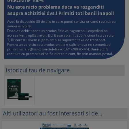
GARANTIE 100%
Nu este nicio problema daca va razganditi
asupra achizitiei dvs.! Primiti toti banii inapoi!
Aveti la dispozitie 30 de zile in care puteti solicita oricand restituirea
sumei achitate.
Daca ati achizitionat un produs fizic va rugam sa il expediati pe
adresa Rentrop&Straton, Bd. Basarabia nr. 256, Incinta Faur, sector
3, Bucuresti. Avem rugamintea sa suportati taxa de transport.
Pentru un serviciu sau produs online e suficient sa ne comunicati
prin e-mail (
rs@rs.ro
) sau telefonic (021-209.45.45). Banii vor fi
restituiti cu promptitudine fie direct in cont, fie prin mandat postal.
Istoricul tau de navigare
Alti utilizatori au fost interesati si de...