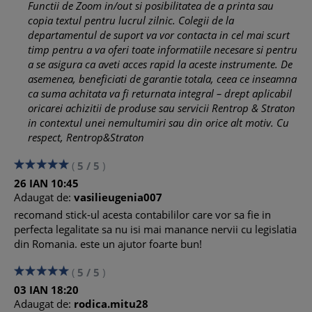
Functii de Zoom in/out si posibilitatea de a printa sau
copia textul pentru lucrul zilnic. Colegii de la
departamentul de suport va vor contacta in cel mai scurt
timp pentru a va oferi toate informatiile necesare si pentru
a se asigura ca aveti acces rapid la aceste instrumente. De
asemenea, beneficiati de garantie totala, ceea ce inseamna
ca suma achitata va fi returnata integral – drept aplicabil
oricarei achizitii de produse sau servicii Rentrop & Straton
in contextul unei nemultumiri sau din orice alt motiv. Cu
respect, Rentrop&Straton
(
5
/
5
)
26
IAN
10:45
Adaugat de:
vasilieugenia007
recomand stick-ul acesta contabililor care vor sa fie in
perfecta legalitate sa nu isi mai manance nervii cu legislatia
din Romania. este un ajutor foarte bun!
(
5
/
5
)
03
IAN
18:20
Adaugat de:
rodica.mitu28