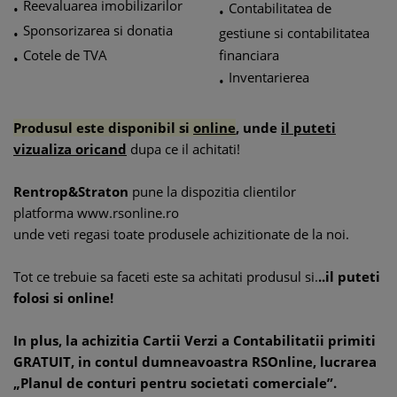
Reevaluarea imobilizarilor
Contabilitatea de
•
•
Sponsorizarea si donatia
gestiune si contabilitatea
•
Cotele de TVA
financiara
•
Inventarierea
•
Produsul este disponibil si
online
, unde
il puteti
vizualiza oricand
dupa ce il achitati!
Rentrop&Straton
pune la dispozitia clientilor
platforma
www.rsonline.ro
unde veti regasi toate produsele achizitionate de la noi.
Tot ce trebuie sa faceti este sa achitati produsul si.
..il puteti
folosi si online!
In plus, la achizitia Cartii Verzi a Contabilitatii primiti
GRATUIT, in contul dumneavoastra RSOnline, lucrarea
„Planul de conturi pentru societati comerciale”.