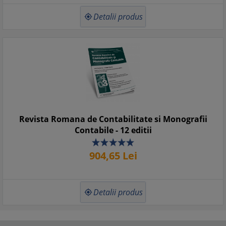
Detalii produs

Revista Romana de Contabilitate si Monografii
Contabile - 12 editii
904,
65
Lei
Detalii produs
