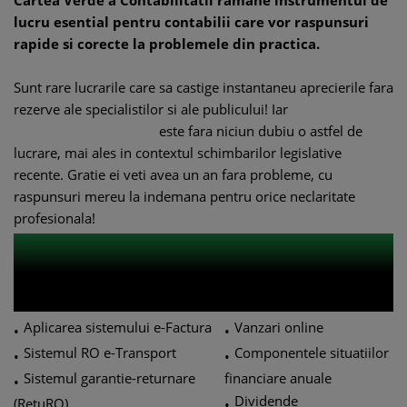
Cartea Verde a Contabilitatii ramane instrumentul de
lucru esential pentru contabilii care vor raspunsuri
rapide si corecte la problemele din practica.
Sunt rare lucrarile care sa castige instantaneu aprecierile fara
rezerve ale specialistilor si ale publicului! Iar
Cartea Verde
a Contabilitatii
2026
este fara niciun dubiu o astfel de
lucrare, mai ales in contextul schimbarilor legislative
recente. Gratie ei veti avea un an fara probleme, cu
raspunsuri mereu la indemana pentru orice neclaritate
profesionala!
Cartea Verde a Contabilitatii
2026
va ofera explicatii si
solutii pentru subiecte precum:
Aplicarea sistemului e-Factura
Vanzari online
•
•
Sistemul RO e-Transport
Componentele situatiilor
•
•
Sistemul garantie-returnare
financiare anuale
•
Dividende
(RetuRO)
•