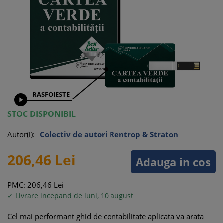
RASFOIESTE

STOC DISPONIBIL
Autor(i):
Colectiv de autori Rentrop & Straton
206,
46
Lei
Adauga in cos
PMC: 206,
46
Lei
✓ Livrare incepand de luni, 10 august
Cel mai performant ghid de contabilitate aplicata va arata