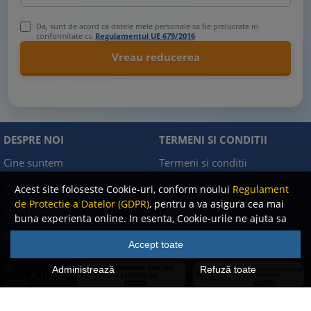
Da, sunt de acord ca datele mele personale sa fie prelucrate in
conformitate cu
Regulamentul UE 679/2016
DESPRE NOI
TERMENI SI CONDITII
Cine suntem
Termeni si conditii
Cum comand?
Facebook
Acest site foloseste Cookie-uri, conform noului
Regulament
de Protectie a Datelor (GDPR)
, pentru a va asigura cea mai
Cum platesc?
Contact
buna experienta online. In esenta, Cookie-urile ne ajuta sa
imbunatatim continutul de pe site, oferindu-va dvs.,
Cum returnez
Politica de confidentialitate
Accept toate
cititorul, o experienta online personalizata si mult mai
rapida. Ele sunt folosite doar de site-ul nostru si partenerii
©
Administrează
Refuză toate
A.N.P.C.
nostri de incredere. Click
AICI
pentru detalii despre politica
2008
de Cookie-uri.
-