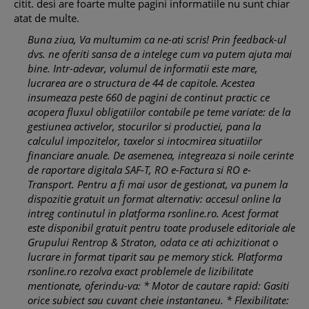
citit. desi are foarte multe pagini informatiile nu sunt chiar
atat de multe.
Buna ziua, Va multumim ca ne-ati scris! Prin feedback-ul
dvs. ne oferiti sansa de a intelege cum va putem ajuta mai
bine. Intr-adevar, volumul de informatii este mare,
lucrarea are o structura de 44 de capitole. Acestea
insumeaza peste 660 de pagini de continut practic ce
acopera fluxul obligatiilor contabile pe teme variate: de la
gestiunea activelor, stocurilor si productiei, pana la
calculul impozitelor, taxelor si intocmirea situatiilor
financiare anuale. De asemenea, integreaza si noile cerinte
de raportare digitala SAF-T, RO e-Factura si RO e-
Transport. Pentru a fi mai usor de gestionat, va punem la
dispozitie gratuit un format alternativ: accesul online la
intreg continutul in platforma rsonline.ro. Acest format
este disponibil gratuit pentru toate produsele editoriale ale
Grupului Rentrop & Straton, odata ce ati achizitionat o
lucrare in format tiparit sau pe memory stick. Platforma
rsonline.ro rezolva exact problemele de lizibilitate
mentionate, oferindu-va: * Motor de cautare rapid: Gasiti
orice subiect sau cuvant cheie instantaneu. * Flexibilitate: