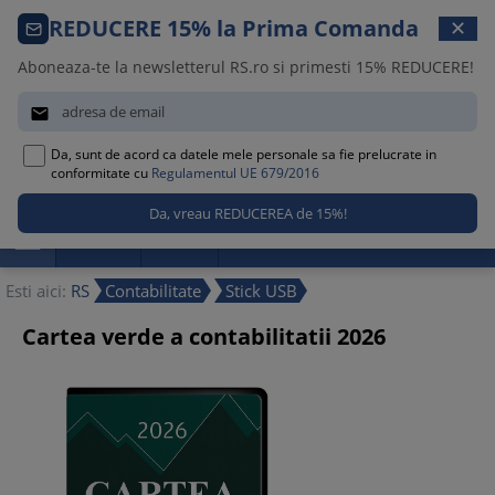
Comanda telefonica · 021 209 45 12
REDUCERE 15% la Prima Comanda
✕
Luni – Vineri, 08:30 – 17:00
Aboneaza-te la newsletterul RS.ro si primesti 15% REDUCERE!


Da, sunt de acord ca datele mele personale sa fie prelucrate in
0
conformitate cu
Regulamentul UE 679/2016

Promotii
Noutati
Reduceri
Esti aici:
RS
Contabilitate
Stick USB
Cartea verde a contabilitatii 2026