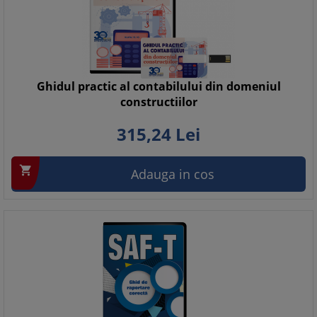
Ghidul practic al contabilului din domeniul
constructiilor
315,
24
Lei

Adauga in cos