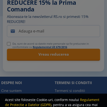
REDUCERE 15% la Prima
Comanda
Aboneaza-te la newsletterul RS.ro si primesti 15%
REDUCERE!

Da, sunt de acord ca datele mele personale sa fie prelucrate in
conformitate cu
Regulamentul UE 679/2016
DESPRE NOI
TERMENI SI CONDITII
Cine suntem
Termeni si conditii
Cum comand?
Facebook
Acest site foloseste Cookie-uri, conform noului
Regulament
de Protectie a Datelor (GDPR)
, pentru a va asigura cea mai