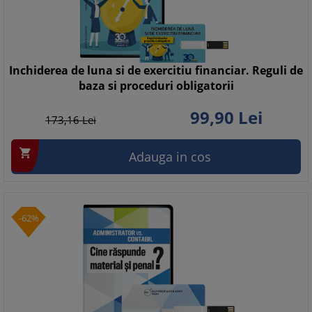
Inchiderea de luna si de exercitiu financiar. Reguli de
baza si proceduri obligatorii
99,
90
Lei
173,
16
Lei

Adauga in cos
-62%