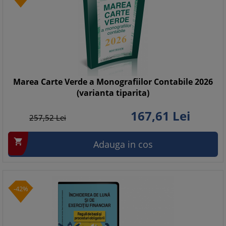
Marea Carte Verde a Monografiilor Contabile 2026
(varianta tiparita)
167,
61
Lei
257,
52
Lei

Adauga in cos
-42%