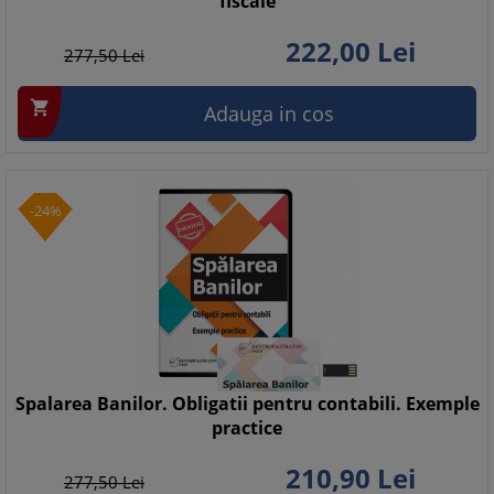
fiscale
222,
00
Lei
277,
50
Lei

Adauga in cos
-24%
Spalarea Banilor. Obligatii pentru contabili. Exemple
practice
210,
90
Lei
277,
50
Lei