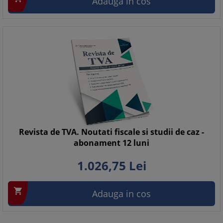
Adauga in cos
Revista de TVA. Noutati fiscale si studii de caz -
abonament 12 luni
1.026,
75
Lei

Adauga in cos