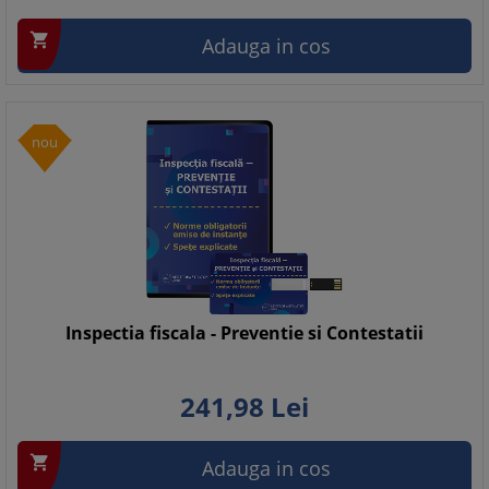

Adauga in cos
nou
Inspectia fiscala - Preventie si Contestatii
241,
98
Lei

Adauga in cos