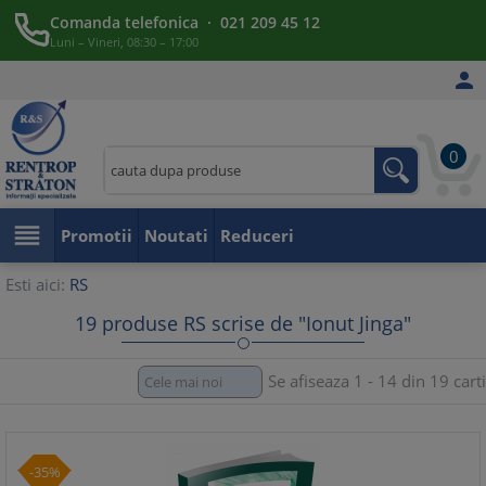
Comanda telefonica · 021 209 45 12
Luni – Vineri, 08:30 – 17:00

0

Promotii
Noutati
Reduceri
Esti aici:
RS
19 produse RS scrise de "Ionut Jinga"
Se afiseaza 1 - 14 din 19 carti
-35%