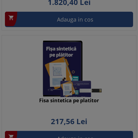
1.820,
40
Lei

Adauga in cos
Fisa sintetica pe platitor
217,
56
Lei
