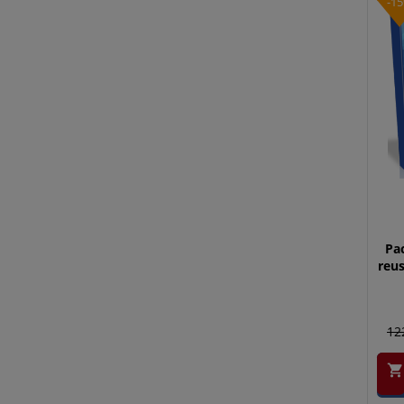
-1
Pa
reus
12
