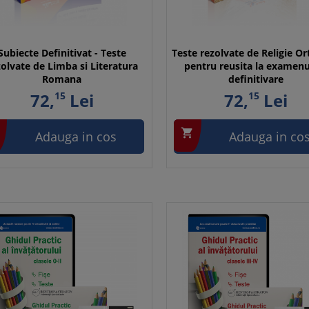
Subiecte Definitivat - Teste
Teste rezolvate de Religie O
zolvate de Limba si Literatura
pentru reusita la examenu
Romana
definitivare
72,
15
Lei
72,
15
Lei

Adauga in cos
Adauga in co