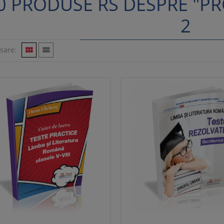
0 PRODUSE RS DESPRE "P
2
isare:

