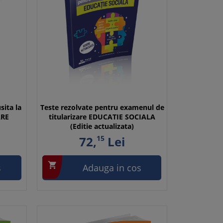
ita la
Teste rezolvate pentru examenul de
ARE
titularizare EDUCATIE SOCIALA
(Editie actualizata)
72,
15
Lei

s
Adauga in cos