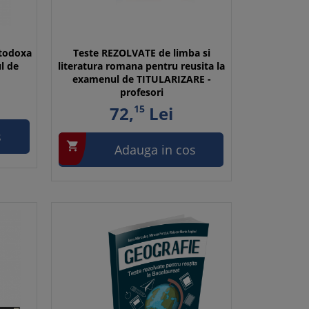
rtodoxa
Teste REZOLVATE de limba si
l de
literatura romana pentru reusita la
examenul de TITULARIZARE -
profesori
72,
15
Lei
s

Adauga in cos