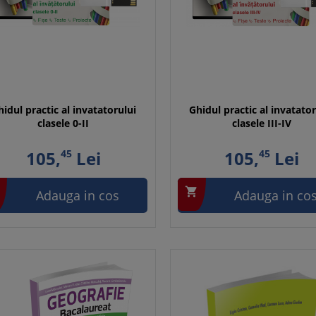
hidul practic al invatatorului
Ghidul practic al invatator
clasele 0-II
clasele III-IV
105,
45
Lei
105,
45
Lei

Adauga in cos
Adauga in co