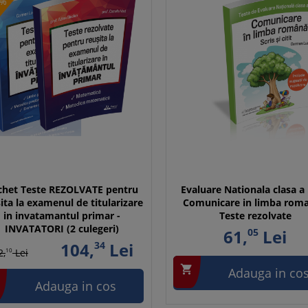
5%
chet Teste REZOLVATE pentru
Evaluare Nationala clasa a I
ita la examenul de titularizare
Comunicare in limba roma
in invatamantul primar -
Teste rezolvate
INVATATORI (2 culegeri)
61,
05
Lei
104,
34
Lei
2,
10
Lei

Adauga in co
Adauga in cos