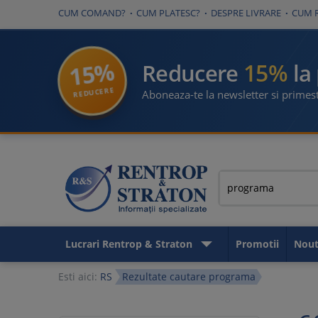
CUM COMAND?
CUM PLATESC?
DESPRE LIVRARE
CUM 
15%
15%
Reducere
la
REDUCERE
Aboneaza-te la newsletter si primest
Lucrari Rentrop & Straton
Promotii
Nout
Esti aici:
RS
Rezultate cautare programa