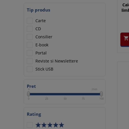
Cai
Tip produs
lim
Carte
CD
Consilier

E-book
Portal
Reviste si Newslettere
Stick USB
Pret
0
2500
0
25
50
75
100
Rating