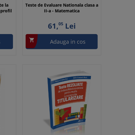
te la
Teste de Evaluare Nationala clasa a
profil
II-a - Matematica
61,
05
Lei

s
Adauga in cos