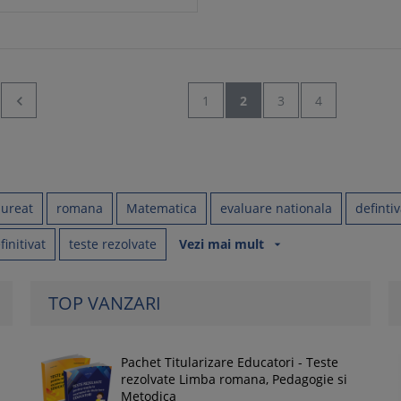

1
2
3
4
aureat
romana
Matematica
evaluare nationala
defintiv
finitivat
teste rezolvate
Vezi mai mult
arrow_drop_down
TOP VANZARI
Pachet Titularizare Educatori - Teste
rezolvate Limba romana, Pedagogie si
Metodica