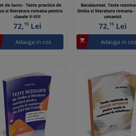
et de lucru - Teste practice de
Bacalaureat. Teste rezolva
ba si literatura romana pentru
limba si literatura romana - 
clasele V-VIII
umanist
72,
15
Lei
72,
15
Lei

Adauga in cos
Adauga in co