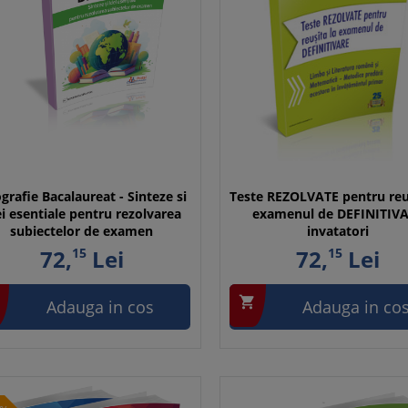
grafie Bacalaureat - Sinteze si
Teste REZOLVATE pentru reus
ei esentiale pentru rezolvarea
examenul de DEFINITIV
subiectelor de examen
invatatori
72,
15
Lei
72,
15
Lei

Adauga in cos
Adauga in co