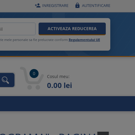


INREGISTRARE
AUTENTIFICARE
ACTIVEAZA REDUCEREA
ele mele personale sa fie prelucrate conform
Regulamentului UE
0
Cosul meu:
0.00 lei
unca