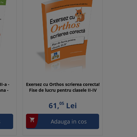
I-a -
Exersez cu Orthos scrierea corecta!
na -
Fise de lucru pentru clasele II-IV
61,
05
Lei

s
Adauga in cos