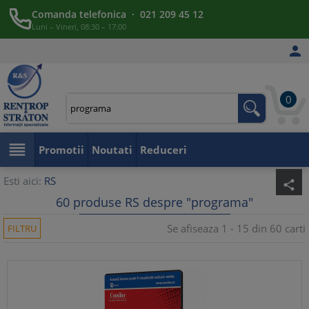
Comanda telefonica · 021 209 45 12
Luni – Vineri, 08:30 – 17:00

0

Promotii
Noutati
Reduceri
Esti aici:
RS
share
60 produse RS despre "programa"
Se afiseaza 1 - 15 din 60 carti
FILTRU