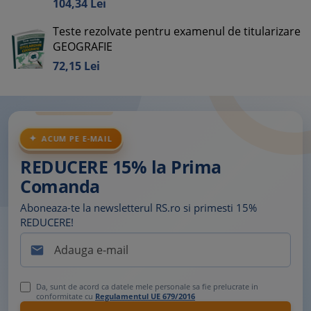
104,
34
Lei
Teste rezolvate pentru examenul de titularizare
GEOGRAFIE
72,
15
Lei
ACUM PE E-MAIL
REDUCERE 15% la Prima
Comanda
Aboneaza-te la newsletterul RS.ro si primesti 15%
REDUCERE!

Da, sunt de acord ca datele mele personale sa fie prelucrate in
conformitate cu
Regulamentul UE 679/2016