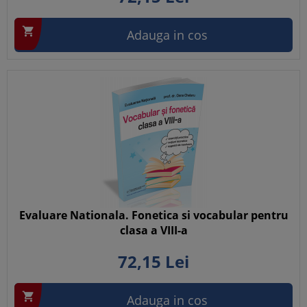

Adauga in cos
Evaluare Nationala. Fonetica si vocabular pentru
clasa a VIII-a
72,
15
Lei

Adauga in cos