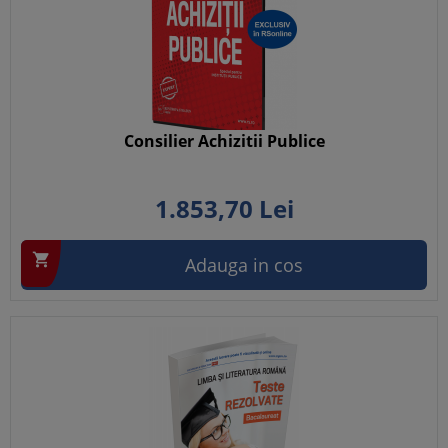
Consilier Achizitii Publice
1.853,
70
Lei

Adauga in cos