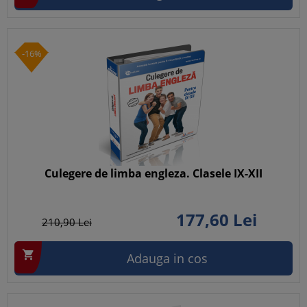
-16%
Culegere de limba engleza. Clasele IX-XII
177,
60
Lei
210,
90
Lei

Adauga in cos