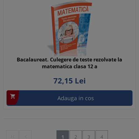
Bacalaureat. Culegere de teste rezolvate la
matematica clasa 12 a
72,
15
Lei

Adauga in cos


1
2
3
4