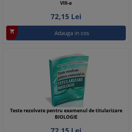
VIII-a
72,
15
Lei

Adauga in cos
Teste rezolvate pentru examenul de titularizare
BIOLOGIE
72,
15
Lei