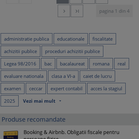
pagina 1 din 4


administratie publica
educationale
fiscalitate
achizitii publice
proceduri achizitii publice
Legea 98/2016
bac
bacalaureat
romana
real
evaluare nationala
clasa a VI-a
caiet de lucru
examen
ceccar
expert contabil
acces la stagiul
2025
Vezi mai mult
arrow_drop_down
Produse recomandate
Booking & Airbnb. Obligatii fiscale pentru