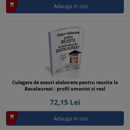

Adauga in cos
Culegere de eseuri elaborate pentru reusita la
Bacalaureat - profil umanist si real
72,
15
Lei

Adauga in cos