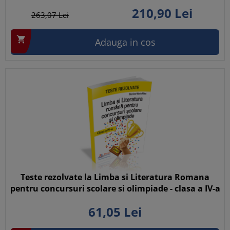
210,
90
Lei
263,
07
Lei

Adauga in cos
Teste rezolvate la Limba si Literatura Romana
pentru concursuri scolare si olimpiade - clasa a IV-a
61,
05
Lei