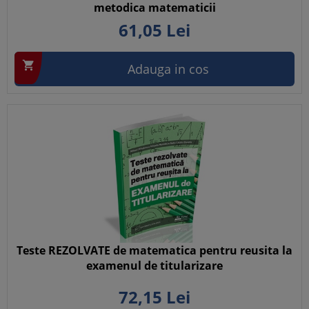
metodica matematicii
61,
05
Lei

Adauga in cos
Teste REZOLVATE de matematica pentru reusita la
examenul de titularizare
72,
15
Lei