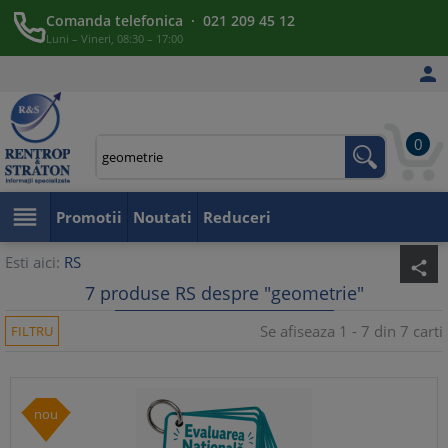
Comanda telefonica · 021 209 45 12
Luni – Vineri, 08:30 – 17:00

0

Promotii
Noutati
Reduceri
Esti aici:
RS
share
7 produse RS despre "geometrie"
Se afiseaza 1 - 7 din 7 carti
FILTRU
nou