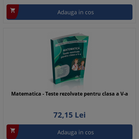

Adauga in cos
Matematica - Teste rezolvate pentru clasa a V-a
72,
15
Lei

Adauga in cos