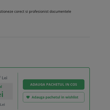
estioneze corect si profesionist documentele
5
Lei
al
i
Adauga pachetul in wishlist

Lei