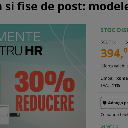
si fise de post: model
STOC DIS
562,
77
Lei
(
394,
0
Oferta valabila
Limba:
Roma
TVA:
11%
Adauga pa

Comanda telef
Beneficii: