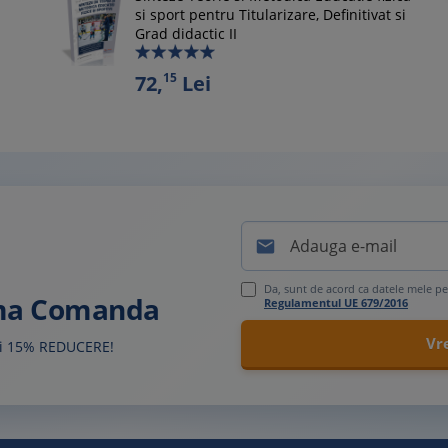
si sport pentru Titularizare, Definitivat si
Grad didactic II
15
72,
Lei

Da, sunt de acord ca datele mele pe
ima Comanda
Regulamentul UE 679/2016
sti 15% REDUCERE!