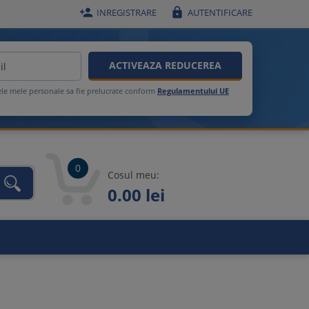


INREGISTRARE
AUTENTIFICARE
ACTIVEAZA REDUCEREA
ele mele personale sa fie prelucrate conform
Regulamentului UE
0
Cosul meu:
0.00 lei
unca