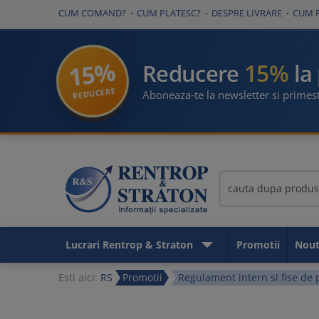
CUM COMAND?
CUM PLATESC?
DESPRE LIVRARE
CUM 
15%
15%
Reducere
la
REDUCERE
Aboneaza-te la newsletter si primest
Lucrari Rentrop & Straton
Promotii
Nout
Esti aici:
RS
Promotii
Regulament intern si fise de 