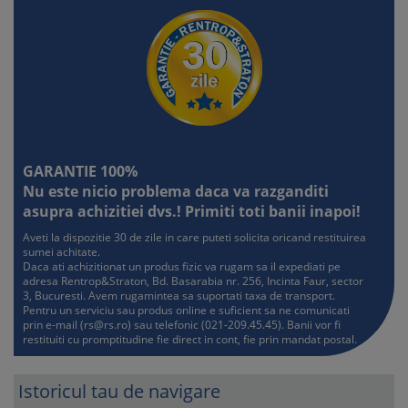
GARANTIE 100%
Nu este nicio problema daca va razganditi
asupra achizitiei dvs.! Primiti toti banii inapoi!
Aveti la dispozitie 30 de zile in care puteti solicita oricand restituirea
sumei achitate.
Daca ati achizitionat un produs fizic va rugam sa il expediati pe
adresa Rentrop&Straton, Bd. Basarabia nr. 256, Incinta Faur, sector
3, Bucuresti. Avem rugamintea sa suportati taxa de transport.
Pentru un serviciu sau produs online e suficient sa ne comunicati
prin e-mail (
rs@rs.ro
) sau telefonic (021-209.45.45). Banii vor fi
restituiti cu promptitudine fie direct in cont, fie prin mandat postal.
Istoricul tau de navigare