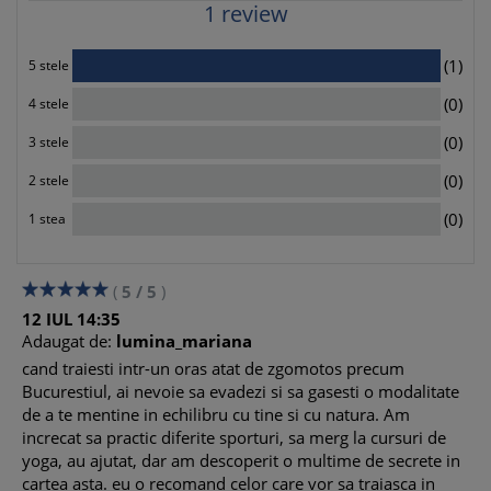
1
review
1
(1)
5 stele
0
(0)
4 stele
0
(0)
3 stele
0
(0)
2 stele
0
(0)
1 stea
(
5
/
5
)
12
IUL
14:35
Adaugat de:
lumina_mariana
cand traiesti intr-un oras atat de zgomotos precum
Bucurestiul, ai nevoie sa evadezi si sa gasesti o modalitate
de a te mentine in echilibru cu tine si cu natura. Am
increcat sa practic diferite sporturi, sa merg la cursuri de
yoga, au ajutat, dar am descoperit o multime de secrete in
cartea asta. eu o recomand celor care vor sa traiasca in