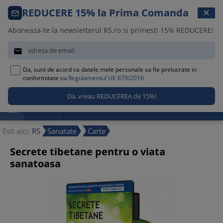
Comanda telefonica · 021 209 45 12
REDUCERE 15% la Prima Comanda
✕
Luni – Vineri, 08:30 – 17:00
Aboneaza-te la newsletterul RS.ro si primesti 15% REDUCERE!


Da, sunt de acord ca datele mele personale sa fie prelucrate in
0
conformitate cu
Regulamentul UE 679/2016

Promotii
Noutati
Reduceri
Esti aici:
RS
Sanatate
Carte
Secrete tibetane pentru o viata
sanatoasa