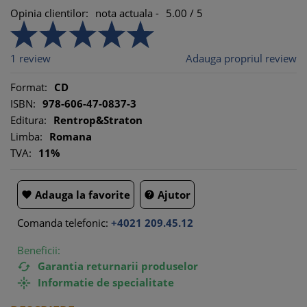
Opinia clientilor:
nota actuala -
5.00
/
5
1
review
Adauga propriul review
Format:
CD
ISBN:
978-606-47-0837-3
Editura:
Rentrop&Straton
Limba:
Romana
TVA:
11%
Adauga la favorite
Ajutor


Comanda telefonic:
+4021 209.45.12
Beneficii:
Garantia returnarii produselor

Informatie de specialitate
