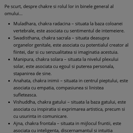
Pe scurt, despre chakre si rolul lor in binele general al
omului...
Muladhara, chakra radacina – situata la baza coloanei
vertebrale, este asociata cu sentimentul de intemeiere.
Swadisthana, chakra sacrala – situata deasupra
organelor genitale, este asociata cu potentialul creator al
fiintei, dar si cu senzualitatea si imaginatia acestuia.
Manipura, chakra solara – situata la nivelul plexului
solar, este asociata cu egoul si puterea personala,
stapanirea de sine.
Anahata, chakra inimii – situata in centrul pieptului, este
asociata cu empatia, compasiunea si linistea
sufleteasca.
Vishuddha, chakra gatului – situata la baza gatului, este
asociata cu inspiratia si exprimarea artistica, precum si
cu usurinta in comunicare.
Ajna, chakra frontala – situata in mijlocul fruntii, este
asociata cu inteligenta, discernamantul si intuitia