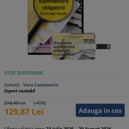
STOC DISPONIBIL
Autor(i):
Vera Constantin
Expert contabil
216,
45
Lei
(-40%)
Adauga in cos
129,
87
Lei
Oferta valabila intre:
23
Iulie
2026
-
20
August
2026