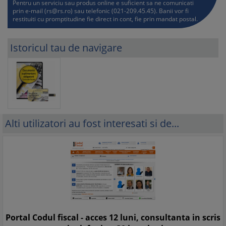
Pentru un serviciu sau produs online e suficient sa ne comunicati
prin e-mail (
rs@rs.ro
) sau telefonic (021-209.45.45). Banii vor fi
restituiti cu promptitudine fie direct in cont, fie prin mandat postal.
Istoricul tau de navigare
Alti utilizatori au fost interesati si de...
Portal Codul fiscal - acces 12 luni, consultanta in scris