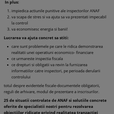
In plus:
impiedica actiunile punitive ale inspectorilor ANAF
va scapa de stres si va ajuta sa va prezentati impecabil
la control
va economisesc energia si banii!
Lucrarea va ajuta concret sa stiti:
care sunt problemele pe care le ridica demonstrarea
realitatii unei operatiuni economico- financiare
ce urmareste inspectia fiscala
ce drepturi si obligatii va revin la furnizarea
informatiilor catre inspectori, pe perioada derularii
controlului
totul despre evidentele fiscale-documentele obligatorii,
reguli de arhivare, modul de prezentare a inscrisurilor.
25 de situatii controlate de ANAF si solutiile concrete
oferite de specialistii nostri pentru rezolvarea
obiectiilor ridicate privind realitatea tranzactiei