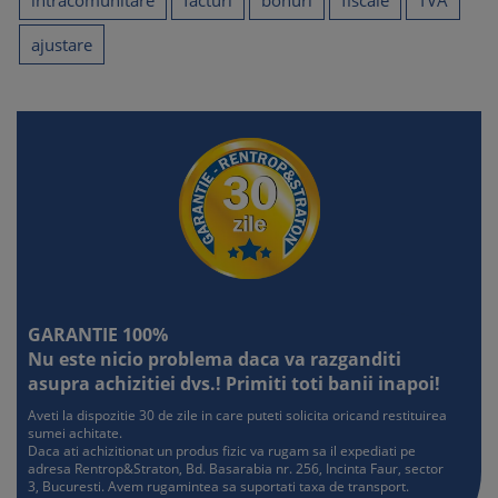
intracomunitare
facturi
bonuri
fiscale
TVA
ajustare
GARANTIE 100%
Nu este nicio problema daca va razganditi
asupra achizitiei dvs.! Primiti toti banii inapoi!
Aveti la dispozitie 30 de zile in care puteti solicita oricand restituirea
sumei achitate.
Daca ati achizitionat un produs fizic va rugam sa il expediati pe
adresa Rentrop&Straton, Bd. Basarabia nr. 256, Incinta Faur, sector
3, Bucuresti. Avem rugamintea sa suportati taxa de transport.