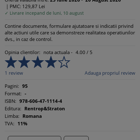
|
PMC: 129,
87
Lei
✓ Livrare incepand de luni, 10 august
Contine documente, formulare ajutatoare si indicatii privind
alte actiuni utile care sa demonstreze realitatea operatiunilor
dvs., in caz de control.
Opinia clientilor:
nota actuala -
4.00
/
5
1
review
Adauga propriul review
Pagini:
95
Format:
-
ISBN:
978-606-47-1114-4
Editura:
Rentrop&Straton
Limba:
Romana
TVA:
11%