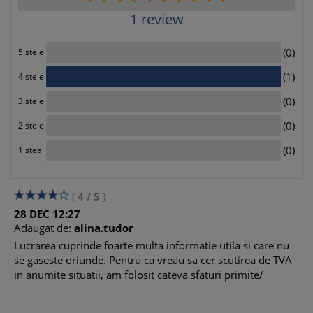
1
review
0
(0)
5 stele
1
(1)
4 stele
0
(0)
3 stele
0
(0)
2 stele
0
(0)
1 stea
(
4
/
5
)
28
DEC
12:27
Adaugat de:
alina.tudor
Lucrarea cuprinde foarte multa informatie utila si care nu
se gaseste oriunde. Pentru ca vreau sa cer scutirea de TVA
in anumite situatii, am folosit cateva sfaturi primite/