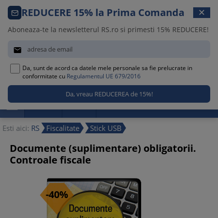
Comanda telefonica · 021 209 45 12
REDUCERE 15% la Prima Comanda
✕
Luni – Vineri, 08:30 – 17:00
Aboneaza-te la newsletterul RS.ro si primesti 15% REDUCERE!


Da, sunt de acord ca datele mele personale sa fie prelucrate in
0
conformitate cu
Regulamentul UE 679/2016

Promotii
Noutati
Reduceri
Esti aici:
RS
Fiscalitate
Stick USB
Documente (suplimentare) obligatorii.
Controale fiscale
-40%