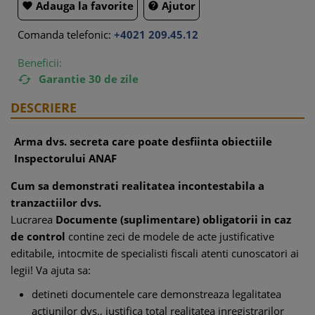
Adauga la favorite
Ajutor


Comanda telefonic:
+4021 209.45.12
Beneficii:
Garantie 30 de zile

DESCRIERE
Arma dvs. secreta care poate desfiinta obiectiile
Inspectorului ANAF
Cum sa demonstrati realitatea incontestabila a
tranzactiilor dvs.
Lucrarea
Documente (suplimentare) obligatorii in caz
de control
contine zeci de modele de acte justificative
editabile, intocmite de specialisti fiscali atenti cunoscatori ai
legii! Va ajuta sa:
detineti documentele care demonstreaza legalitatea
actiunilor dvs., justifica total realitatea inregistrarilor