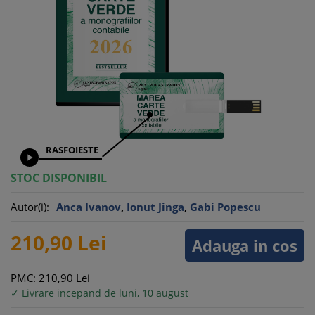
RASFOIESTE

STOC DISPONIBIL
Autor(i):
Anca Ivanov
,
Ionut Jinga
,
Gabi Popescu
210,
90
Lei
Adauga in cos
PMC: 210,
90
Lei
✓ Livrare incepand de luni, 10 august