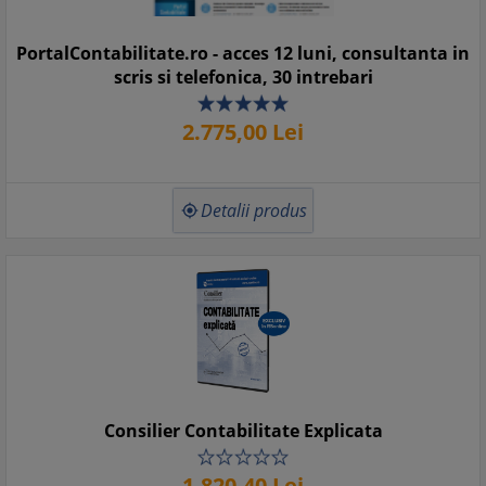
PortalContabilitate.ro - acces 12 luni, consultanta in
scris si telefonica, 30 intrebari
2.775,
00
Lei
Detalii produs

Consilier Contabilitate Explicata
1.820,
40
Lei