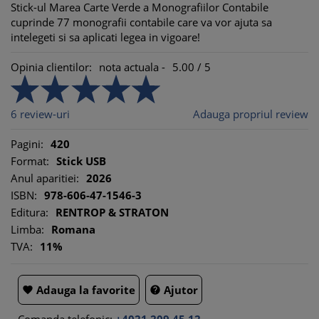
Stick-ul Marea Carte Verde a Monografiilor Contabile
cuprinde 77 monografii contabile care va vor ajuta sa
intelegeti si sa aplicati legea in vigoare!
Opinia clientilor:
nota actuala -
5.00
/
5
6
review-uri
Adauga propriul review
Pagini:
420
Format:
Stick USB
Anul aparitiei:
2026
ISBN:
978-606-47-1546-3
Editura:
RENTROP & STRATON
Limba:
Romana
TVA:
11%
Adauga la favorite
Ajutor

