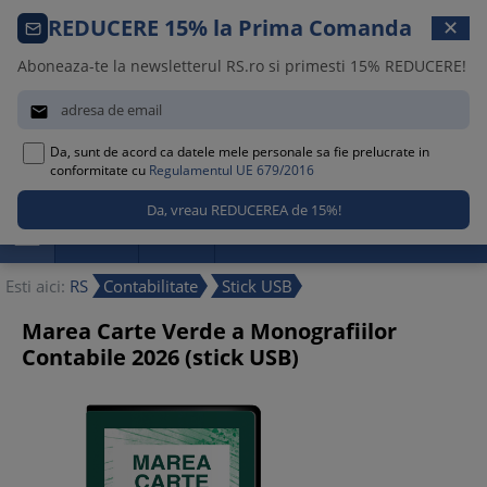
Comanda telefonica · 021 209 45 12
REDUCERE 15% la Prima Comanda
✕
Luni – Vineri, 08:30 – 17:00
Aboneaza-te la newsletterul RS.ro si primesti 15% REDUCERE!


Da, sunt de acord ca datele mele personale sa fie prelucrate in
0
conformitate cu
Regulamentul UE 679/2016

Promotii
Noutati
Reduceri
Esti aici:
RS
Contabilitate
Stick USB
Marea Carte Verde a Monografiilor
Contabile 2026 (stick USB)