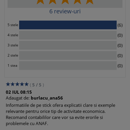
6
review-uri
6
(6)
5 stele
0
(0)
4 stele
0
(0)
3 stele
0
(0)
2 stele
0
(0)
1 stea
(
5
/
5
)
02
IUL
08:15
Adaugat de:
burlacu_ana56
Informatiile de pe stick ofera explicatii clare si exemple
relevante pentru orice tip de activitate economica.
Recomand contabililor care vor sa evite erorile si
problemele cu ANAF.