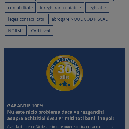
contabilitate
inregistrari contabile
legislatie
legea contabilitatii
abrogare NOUL COD FISCAL
NORME
Cod fiscal
GARANTIE 100%
Nu este nicio problema daca va razganditi
asupra achizitiei dvs.! Primiti toti banii inapoi!
Aveti la dispozitie 30 de zile in care puteti solicita oricand restituirea