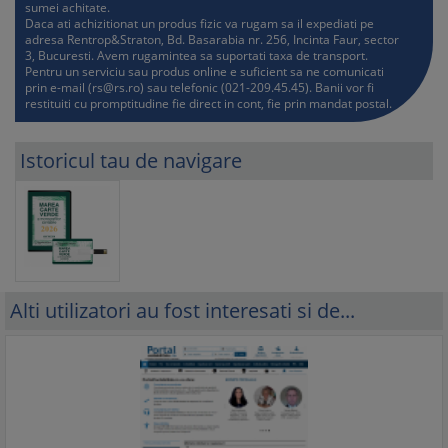
sumei achitate.
Daca ati achizitionat un produs fizic va rugam sa il expediati pe
adresa Rentrop&Straton, Bd. Basarabia nr. 256, Incinta Faur, sector
3, Bucuresti. Avem rugamintea sa suportati taxa de transport.
Pentru un serviciu sau produs online e suficient sa ne comunicati
prin e-mail (
rs@rs.ro
) sau telefonic (021-209.45.45). Banii vor fi
restituiti cu promptitudine fie direct in cont, fie prin mandat postal.
Istoricul tau de navigare
Alti utilizatori au fost interesati si de...